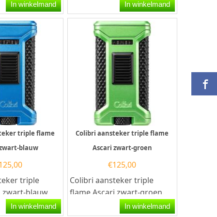
Colibri
Colibri Ascari zwart-rood is
In winkelmand
In winkelmand
eft een...
een hoogwaardige...
teker triple flame
Colibri aansteker triple flame
 zwart-blauw
Ascari zwart-groen
125,00
€
125,00
teker triple
Colibri aansteker triple
i zwart-blauw.
flame Ascari zwart-groen.
i aansteker heeft
Deze Colibri aansteker heeft
In winkelmand
In winkelmand
e...
een krachtige...