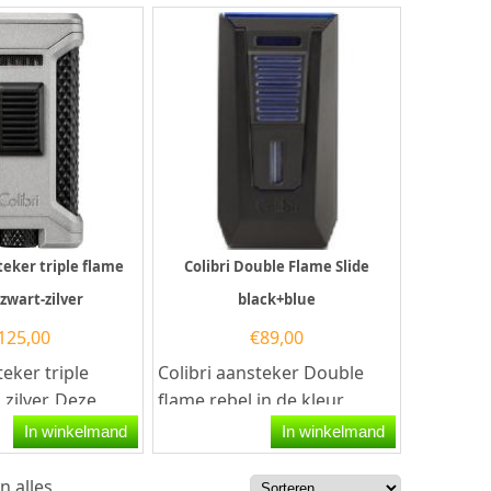
teker triple flame
Colibri Double Flame Slide
 zwart-zilver
black+blue
125,00
€
89,00
teker triple
Colibri aansteker Double
 zilver. Deze
flame rebel in de kleur
teker heeft een
blue/blackcolibri
In winkelmand
In winkelmand
ple-Jet...
doubleflame slide
aansteker...
n alles