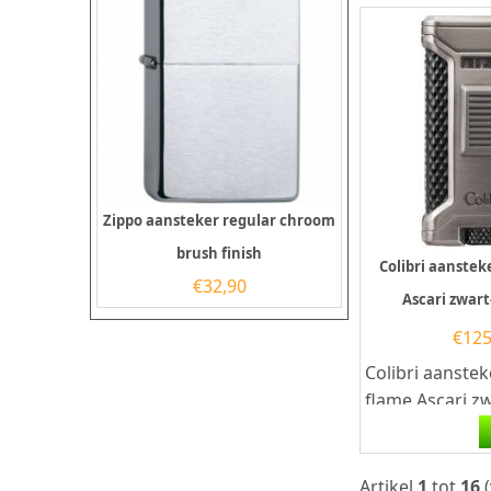
Zippo aansteker regular chroom
brush finish
Colibri aanstek
€
32,90
Ascari zwar
€
125
Colibri aanstek
flame Ascari zw
gunmetal. Deze
aansteker heef
krachtige...
Artikel
1
tot
16
(