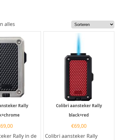
n alles
aansteker Rally
Colibri aansteker Rally
ck+chrome
black+red
€
69,00
€
69,00
teker Rally in de
Colibri aansteker Rally