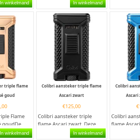
t een
Black/Rose gold. Deze
goud. Deze 
In winkelmand
In winkelmand
mvlam en...
Colibri sigaren aansteker
aansteker he
heeft...
er triple flame
Colibri aansteker triple flame
Colibri aans
osé goud
Ascari zwart
Ascari
,00
€
125,00
€
riple Flame
Colibri aansteker triple
Colibri aans
é goudDe
flame Ascari zwart. Deze
flame Ascar
in rosé goud
Colibri aansteker heeft een
Deze Colibr
In winkelmand
In winkelmand
luxe...
krachtige Triple-Jet...
een krachtig