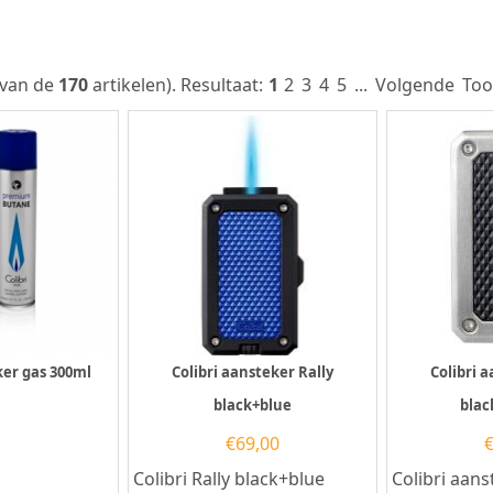
van de
170
artikelen).
Resultaat:
1
2
3
4
5
...
Volgende
Too
ker gas 300ml
Colibri aansteker Rally
Colibri 
black+blue
bla
€
69,00
Colibri Rally black+blue
Colibri aans