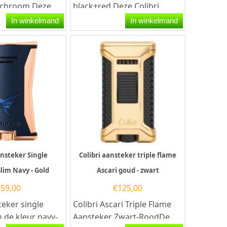
t-chroom.Deze
black+red.Deze Colibri
teker heeft een...
aansteker heeft een
In winkelmand
In winkelmand
krachtige stormvlam en
een...
ansteker Single
Colibri aansteker triple flame
slim Navy - Gold
Ascari goud - zwart
€
59,00
€
125,00
teker single
Colibri Ascari Triple Flame
n de kleur navy-
Aansteker Zwart-RoodDe