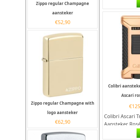
aansteker heef
Zippo regular Champagne
krachtige stor
aansteker
€
52,90
Colibri aanstek
Ascari r
Zippo regular Champagne with
€
125
logo aansteker
Colibri Ascari T
€
62,90
Aansteker Ros
Colibri Ascari 
combineert een 