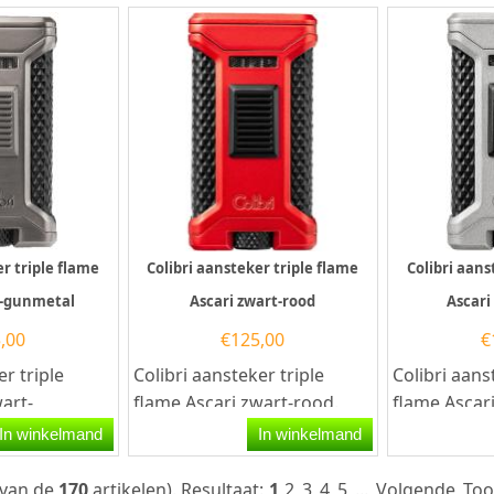
er triple flame
Colibri aansteker triple flame
Colibri aans
t-gunmetal
Ascari zwart-rood
Ascari
,00
€
125,00
€
er triple
Colibri aansteker triple
Colibri aans
art-
flame Ascari zwart-rood.
flame Ascari
 Colibri
Deze Colibri aansteker heeft
Colibri aans
In winkelmand
In winkelmand
t een
een krachtige...
krachtige Tri
van de
170
artikelen).
Resultaat:
1
2
3
4
5
...
Volgende
Too