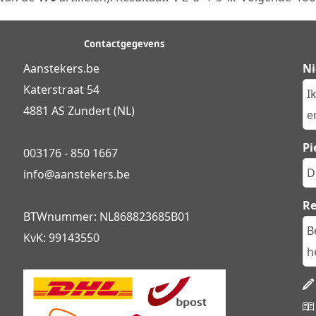
Contactgegevens
Aanstekers.be
Ni
Katerstraat 54
I
4881 AS Zundert (NL)
en
Pi
003176 - 850 1667
D
info@
aanstekers.be
R
BTWnummer: NL868823685B01
B
KvK: 99143550
h