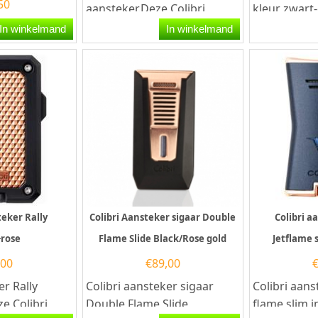
50
aansteker.Deze Colibri
kleur zwar
aansteker heeft een
Colibri aans
In winkelmand
In winkelmand
krachtige...
teker Rally
Colibri Aansteker sigaar Double
Colibri a
+rose
Flame Slide Black/Rose gold
Jetflame 
,00
€
89,00
er Rally
Colibri aansteker sigaar
Colibri aans
e Colibri
Double Flame Slide
flame slim i