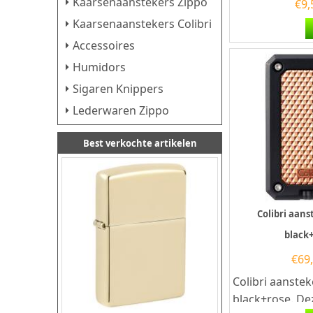
Kaarsenaanstekers Zippo
€
9,
Kaarsenaanstekers Colibri
Accessoires
Humidors
Sigaren Knippers
Lederwaren Zippo
Best verkochte artikelen
Colibri aans
black
€
69
Colibri aanstek
black+rose. Dez