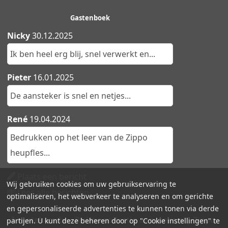
Gastenboek
Nicky
30.12.2025
Ik ben heel erg blij, snel verwerkt en...
Pieter
16.01.2025
De aansteker is snel en netjes...
René
19.04.2024
Bedrukken op het leer van de Zippo
heupfles...
Plaats een bericht
Wij gebruiken cookies om uw gebruikservaring te
Lees alle berichten
optimaliseren, het webverkeer te analyseren en om gerichte
en gepersonaliseerde advertenties te kunnen tonen via derde
Aanstekers.be - Ruime collectie aanstekers | Zippo,
partijen. U kunt deze beheren door op "Cookie instellingen" te