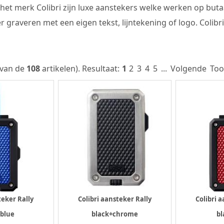
het merk Colibri zijn luxe aanstekers welke werken op buta
r graveren met een eigen tekst, lijntekening of logo. Colibri
van de
108
artikelen).
Resultaat:
1
2
3
4
5
...
Volgende
Too
teker Rally
Colibri aansteker Rally
Colibri 
+blue
black+chrome
bl