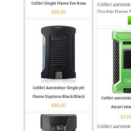
Colibri Single Flame Evo Rose
Colibri aanstek
Double Flame S
€
69,00
Black/Rose gol
Colibri sigaren
heeft...
Colibri Aansteker Single Jet
Flame Daytona Black/Black
Colibri aanstek
€
69,00
Ascari zw
€
125
Colibri aanstek