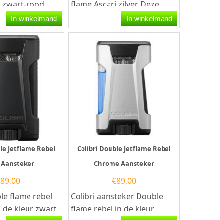
i zwart-rood.
flame Ascari zilver. Deze
i aansteker heeft
Colibri aansteker heeft een
In winkelmand
In winkelmand
e...
krachtige Triple-Jet...
ble Jetflame Rebel
Colibri Double Jetflame Rebel
 Aansteker
Chrome Aansteker
€
89,00
€
89,00
le flame rebel
Colibri aansteker Double
 de kleur zwart.
flame rebel in de kleur