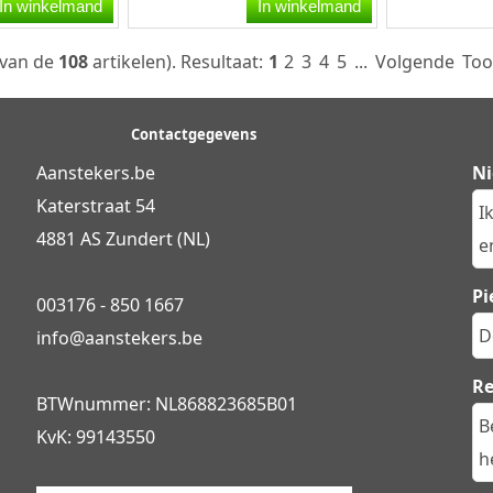
ri
rood/zwart.Deze Colibri
De aansteke
In winkelmand
In winkelmand
ide
sigaren aansteker heeft...
butaangas en
van de
108
artikelen).
Resultaat:
1
2
3
4
5
...
Volgende
Too
Contactgegevens
Aanstekers.be
Ni
Katerstraat 54
I
4881 AS Zundert (NL)
en
Pi
003176 - 850 1667
D
info@
aanstekers.be
R
BTWnummer: NL868823685B01
B
KvK: 99143550
h