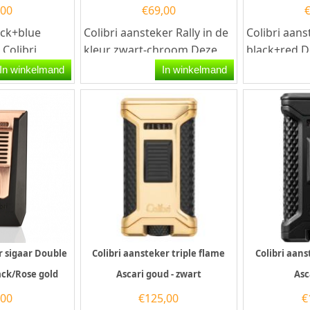
,00
€
69,00
lack+blue
Colibri aansteker Rally in de
Colibri aans
Colibri
kleur zwart-chroom.Deze
black+red.D
t een
Colibri aansteker heeft een...
aansteker h
In winkelmand
In winkelmand
krachtige s
een...
r sigaar Double
Colibri aansteker triple flame
Colibri aans
ack/Rose gold
Ascari goud - zwart
Asc
,00
€
125,00
€