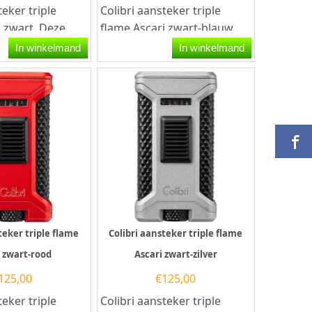
teker triple
Colibri aansteker triple
i zwart. Deze
flame Ascari zwart-blauw.
teker heeft een
Deze Colibri aansteker heeft
In winkelmand
In winkelmand
ple-Jet...
een krachtige...
teker triple flame
Colibri aansteker triple flame
 zwart-rood
Ascari zwart-zilver
125,00
€
125,00
teker triple
Colibri aansteker triple