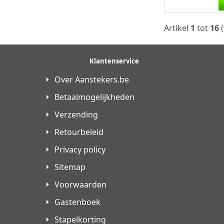
blue/blackcolib
doubleflame sl
aansteker...
Artikel
1
tot
16
(
Klantenservice
Over Aanstekers.be
Betaalmogelijkheden
Verzending
Retourbeleid
Privacy policy
Sitemap
Voorwaarden
Gastenboek
Stapelkorting