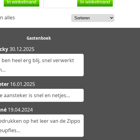
r werkt op
chrome. De aansteker werkt
In winkelmand
In winkelmand
 is...
op butaangas en is...
n alles
Gastenboek
cky
30.12.2025
k ben heel erg blij, snel verwerkt
...
eter
16.01.2025
e aansteker is snel en netjes...
ené
19.04.2024
edrukken op het leer van de Zippo
eupfles...