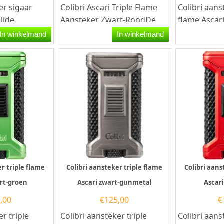
er sigaar
Colibri Ascari Triple Flame
Colibri aans
lide
Aansteker Zwart-RoodDe
flame Ascar
d. Deze
Colibri Ascari zwart-rood is
Colibri aans
In winkelmand
In winkelmand
 aansteker
een hoogwaardige...
krachtige Tri
er triple flame
Colibri aansteker triple flame
Colibri aans
art-groen
Ascari zwart-gunmetal
Ascari
,00
€
125,00
€
er triple
Colibri aansteker triple
Colibri aans