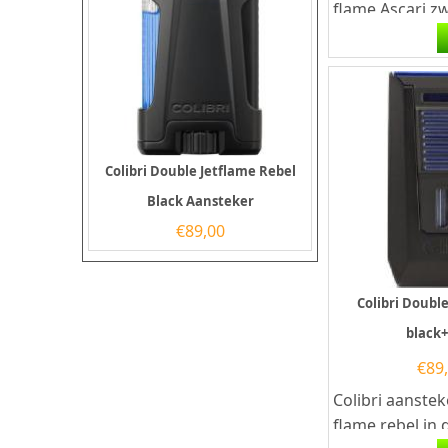
flame Ascari z
Deze Colibri a
een krachtige..
Colibri Double Jetflame Rebel
Black Aansteker
€
89,00
Colibri Doubl
black
€
89
Colibri aanste
flame rebel in 