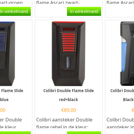
wart-groen.
flame Ascari zwart-
flame Ascar
ansteker heeft
gunmetal. Deze Colibri
Deze Colibr
In winkelmand
In winkelmand
.
aansteker heeft een
een krachtig
krachtige...
e Flame Slide
Colibri Double Flame Slide
Colibri Dou
+blue
red+black
Black
,00
€
89,00
ker Double
Colibri aansteker Double
Colibri Doub
de kleur
flame rebel in de kleur:
aansteker in