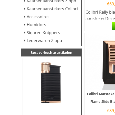
Kaarsenaanstekers Zippo
€
69
Kaarsenaanstekers Colibri
Colibri Rally b
Accessoires
aansteker.Deze 
Humidors
aansteker heef
krachtige...
Sigaren Knippers
Lederwaren Zippo
Best verkochte artikelen
Colibri Aansteke
Flame Slide Bl
€
89