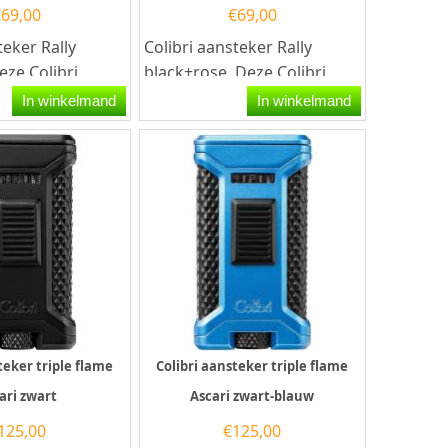
€
69,00
€
69,00
teker Rally
Colibri aansteker Rally
eze Colibri
black+rose. Deze Colibri
eeft een
aansteker heeft een
In winkelmand
In winkelmand
tormvlam en
krachtige stormvlam en...
teker triple flame
Colibri aansteker triple flame
ari zwart
Ascari zwart-blauw
125,00
€
125,00