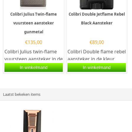
Colibri Julius Twin-flame
Colibri Double Jetflame Rebel
vuursteen aansteker
Black Aansteker
gunmetal
€
135,00
€
89,00
Colibri Julius twin-flame
Colibri Double flame rebel
vuursteen aansteker in de
aansteker in de kleur
kleur gunmetal grijs. Het
zwart. De aansteker
In winkelmand
In winkelmand
bijzondere aan deze...
werkt op butaangas en
is...
Laatst bekeken items