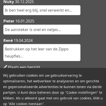
Nicky
30.12.2025
Ik ben heel erg blij, snel verwerkt en...
Pieter
16.01.2025
De aansteker is snel en netjes...
René
19.04.2024
Bedrukken op het leer van de Zippo
heupfles...
Plaats een bericht
Lees alle berichten
Wij gebruiken cookies om uw gebruikservaring te
optimaliseren, het webverkeer te analyseren en om gerichte
en gepersonaliseerde advertenties te kunnen tonen via derde
Aanstekers.be - Ruime collectie aanstekers | Zippo,
partijen. U kunt deze beheren door op "Cookie instellingen" te
Ronson, Colibri en meer!
klikken. Als u akkoord gaat met ons gebruik van cookies, klikt u
Aanstekers.be is een onderdeel van BlitZz graveerwerk.
op "Alle cookies toestaan".