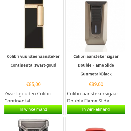
Colibri vuursteenaansteker
Colibri aansteker sigaar
Continental zwart-goud
Double Flame Slide
Gunmetal/Black
€
85,00
€
89,00
Zwart-gouden Colibri
Colibri aanstekersigaar
Continental
Double Flame Slide
Vuursteenaansteker
Gunmetal/Black. Deze
In winkelmand
In winkelmand
Graveren – Luxe Cadeau
Colibri sigaren aansteker
voor HemBen je op zoek...
heeft...