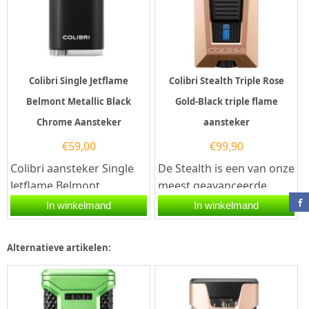
Colibri Single Jetflame
Colibri Stealth Triple Rose
Belmont Metallic Black
Gold-Black triple flame
Chrome Aansteker
aansteker
€
59,00
€
99,90
Colibri aansteker Single
De Stealth is een van onze
Jetflame Belmont
meest geavanceerde
Metallic in de kleur Zwart-
aanstekers ooit: met
In winkelmand
In winkelmand
Chroom. Deze aansteker...
piramidevormige
drievoudige...
Alternatieve artikelen: