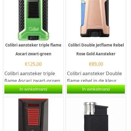
Colibri aansteker triple flame
Colibri Double Jetflame Rebel
Ascari zwart-groen
Rose Gold Aansteker
€
125,00
€
89,00
Colibri aansteker triple
Colibri aansteker Double
flame Ascari zwart-groen.
flame rebel in de kleur
Deze Colibri aansteker
rosé goud. De aansteker
In winkelmand
In winkelmand
heeft een krachtige...
werkt op butaangas en
is...