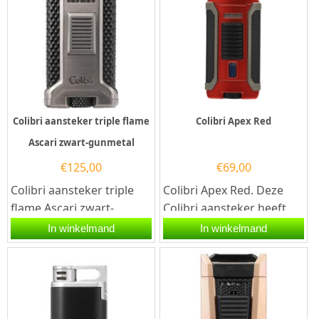
Colibri aansteker triple flame
Colibri Apex Red
Ascari zwart-gunmetal
€
125,00
€
69,00
Colibri aansteker triple
Colibri Apex Red. Deze
flame Ascari zwart-
Colibri aansteker heeft
gunmetal. Deze Colibri
1 stormvlammen en een
In winkelmand
In winkelmand
aansteker heeft een
electronische
krachtige...
ontsteking....