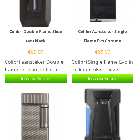
Colibri Double Flame Slide
Colibri Aansteker Single
red+black
Flame Evo Chrome
€
89,00
€
69,00
Colibri aansteker Double
Colibri Single Flame Evo in
flame rebel in de kleur:
de kleur zilver. Deze
rood/zwart.Deze Colibri
Colibri aansteker heeft
In winkelmand
In winkelmand
sigaren aansteker heeft...
een krachtige...