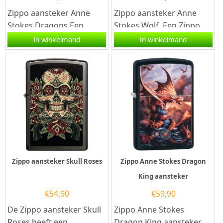
Zippo aansteker Anne
Zippo aansteker Anne
Stokes Dragons Een
Stokes Wolf. Een Zippo
Zippo aansteker is een
aansteker is een
In winkelmand
In winkelmand
kwalitatief...
kwalitatief...
Zippo aansteker Skull Roses
Zippo Anne Stokes Dragon
King aansteker
€
54,90
€
59,90
De Zippo aansteker Skull
Zippo Anne Stokes
Roses heeft een
Dragon King aansteker .