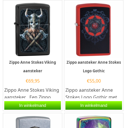
Zippo Anne Stokes Viking
Zippo aansteker Anne Stokes
aansteker
Logo Gothic
€
69,95
€
55,00
Zippo Anne Stokes Viking
Zippo aansteker Anne
aansteker . Een Zippo
Stokes Logo Gothic met
aansteker is een
Zippo code
In winkelmand
In winkelmand
kwalitatief...
60.003.581.Een Zippo
aansteker is een...