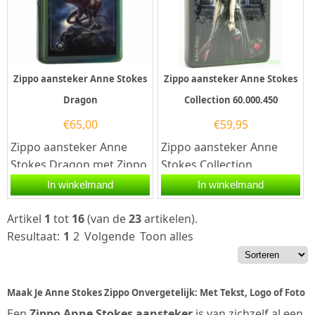
Zippo aansteker Anne Stokes
Zippo aansteker Anne Stokes
Dragon
Collection 60.000.450
€
65,00
€
59,95
Zippo aansteker Anne
Zippo aansteker Anne
Stokes Dragon met Zippo
Stokes Collection
code 60.003.586.Een
60.000.450. Deze Zippo
In winkelmand
In winkelmand
Zippo aansteker is een...
aansteker heeft een mat
zwarte...
Artikel
1
tot
16
(van de
23
artikelen).
Resultaat:
1
2
Volgende
Toon alles
Maak Je Anne Stokes Zippo Onvergetelijk: Met Tekst, Logo of Foto
Een
Zippo Anne Stokes aansteker
is van zichzelf al een