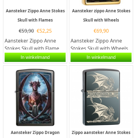
Aansteker Zippo Anne Stokes
Aansteker zippo Anne Stokes
Skull with Flames
Skull with Wheels
€
59,90
€
52,25
€
69,90
Aansteker Zippo Anne
Aansteker Zippo Anne
Stokes Skull with Flame.
Stokes Skull with Wheels.
Deze aansteker heeft
Deze Zippo heeft een
In winkelmand
In winkelmand
een zwarte kleur met...
afbeelding van Anne
Stokes...
Aansteker Zippo Dragon
Zippo aansteker Anne Stokes