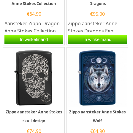
Anne Stokes Collection
Dragons
€
64,90
€
95,00
Aansteker Zippo Dragon
Zippo aansteker Anne
Anne Stokes Collection.
Stokes Dragons Een
Deze Zippo aansteker is
Zippo aansteker is een
In winkelmand
In winkelmand
aan de voorzijde
kwalitatief...
bedrukt...
Zippo aansteker Anne Stokes
Zippo aansteker Anne Stokes
skull design
Wolf
€
74,90
€
64,90