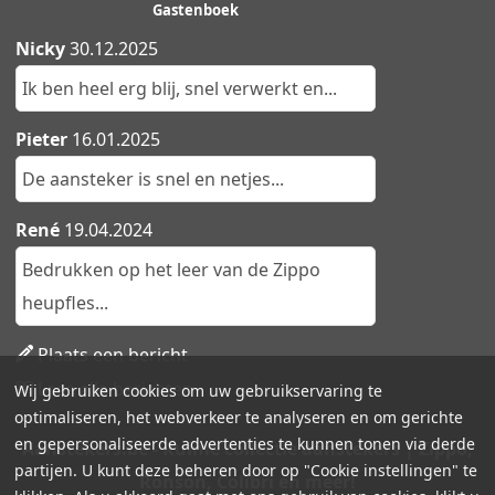
Gastenboek
Nicky
30.12.2025
Ik ben heel erg blij, snel verwerkt en...
Pieter
16.01.2025
De aansteker is snel en netjes...
René
19.04.2024
Bedrukken op het leer van de Zippo
heupfles...
Plaats een bericht
Lees alle berichten
Wij gebruiken cookies om uw gebruikservaring te
optimaliseren, het webverkeer te analyseren en om gerichte
en gepersonaliseerde advertenties te kunnen tonen via derde
Aanstekers.be - Ruime collectie aanstekers | Zippo,
partijen. U kunt deze beheren door op "Cookie instellingen" te
Ronson, Colibri en meer!