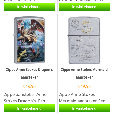
gekleurde print van een
Een Zippo aansteker is
In winkelmand
In winkelmand
schedel met rode rozen
een kwalitatief...
en geweren...
Zippo Anne Stokes Dragon's
Zippo Anne Stokes Mermaid
aansteker
aansteker
€
49,90
€
49,90
Zippo aansteker Anne
Zippo Anne Stokes
Stokes Dragon's. Een
Mermaid aansteker. Een
Zippo aansteker is een
Zippo aansteker is een
In winkelmand
In winkelmand
kwalitatief...
kwalitatief...