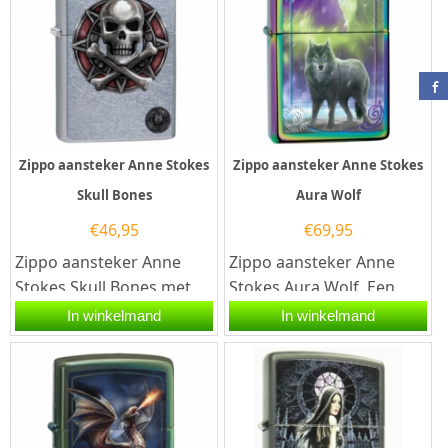
Zippo aansteker Anne Stokes
Zippo aansteker Anne Stokes
Skull Bones
Aura Wolf
€
46,95
€
69,95
Zippo aansteker Anne
Zippo aansteker Anne
Stokes Skull Bones met
Stokes Aura Wolf. Een
Zippo code
Zippo aansteker is een
In winkelmand
In winkelmand
60.002.640.Een Zippo
kwalitatief
aansteker is een...
goede aansteker met...