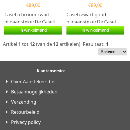
€
89,00
€
89,00
Caseti chroom zwart
Caseti zwart goud
pijpaansteker.De Caseti
pijpaansteker.De Caseti
chroom zwart
zwart goud pijpaansteker
In winkelmand
In winkelmand
pijpaansteker is chroom
is zwart afgewerkt met
afgewerkt...
een...
Artikel
1
tot
12
(van de
12
artikelen).
Resultaat:
1
Klantenservice
Over Aanstekers.be
Betaalmogelijkheden
Verzending
Retourbeleid
Privacy policy