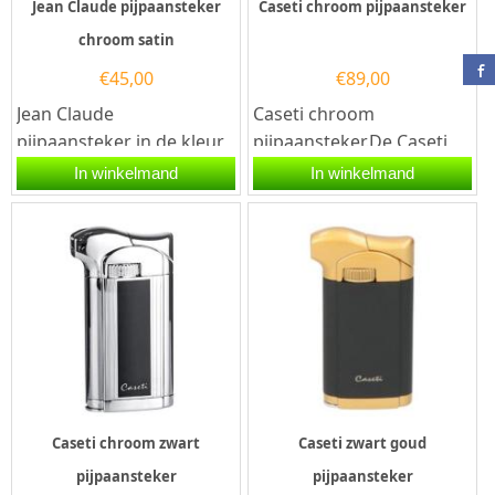
Jean Claude pijpaansteker
Caseti chroom pijpaansteker
chroom satin
€
45,00
€
89,00
Jean Claude
Caseti chroom
pijpaansteker in de kleur
pijpaansteker.De Caseti
chroom satin met een
chroom pijpaansteker is
In winkelmand
In winkelmand
eenvoudige bediening via
chroom afgewerkt. Deze
de...
aansteker...
Caseti chroom zwart
Caseti zwart goud
pijpaansteker
pijpaansteker