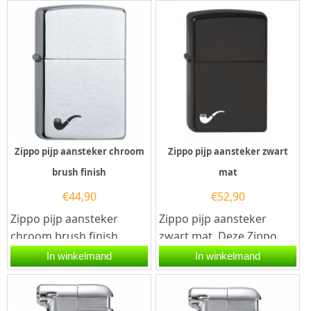
Zippo pijp aansteker chroom
Zippo pijp aansteker zwart
brush finish
mat
€
44,90
€
52,90
Zippo pijp aansteker
Zippo pijp aansteker
chroom brush finish.
zwart mat. Deze Zippo
Deze Zippo pijp aansteker
pijp aansteker heeft een
In winkelmand
In winkelmand
heeft een geborsteld
mat zwarte afwerking
zilveren...
over...