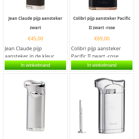
Jean Claude pijp aansteker
Colibri pijp aansteker Pacific
zwart
II zwart -rose
€
45,00
€
69,00
Jean Claude pijp
Colibri pijp aansteker
aansteker in de kleur
Pacific II zwart -rose
zwart met een
werkend op butaangas.
In winkelmand
In winkelmand
eenvoudige bediening via
Deze
de hoogglans...
rechthoekige Colibri...