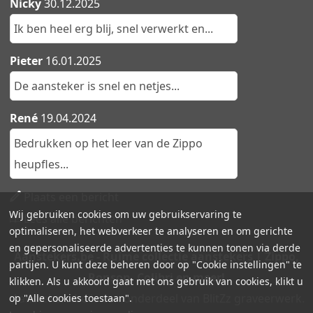
Nicky
30.12.2025
Ik ben heel erg blij, snel verwerkt en...
Pieter
16.01.2025
De aansteker is snel en netjes...
René
19.04.2024
Bedrukken op het leer van de Zippo
heupfles...
Plaats een bericht
Wij gebruiken cookies om uw gebruikservaring te
Lees alle berichten
optimaliseren, het webverkeer te analyseren en om gerichte
en gepersonaliseerde advertenties te kunnen tonen via derde
Aanstekers.be - Ruime collectie aanstekers | Zippo,
partijen. U kunt deze beheren door op "Cookie instellingen" te
Ronson, Colibri en meer!
klikken. Als u akkoord gaat met ons gebruik van cookies, klikt u
Aanstekers.be is een onderdeel van BlitZz graveerwerk.
op "Alle cookies toestaan".