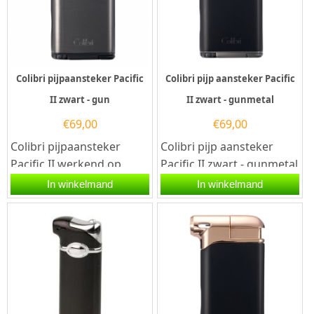
Colibri pijpaansteker Pacific
Colibri pijp aansteker Pacific
II zwart - gun
II zwart - gunmetal
€
69,00
€
69,00
Colibri pijpaansteker
Colibri pijp aansteker
Pacific II werkend op
Pacific II zwart - gunmetal
butaangas. Deze
werkend op butaangas.
In winkelmand
In winkelmand
rechthoekige Colibri
Deze...
aansteker in de...