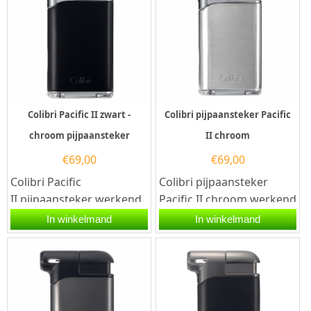
Colibri Pacific II zwart -
Colibri pijpaansteker Pacific
chroom pijpaansteker
II chroom
€
69,00
€
69,00
Colibri Pacific
Colibri pijpaansteker
II pijpaansteker werkend
Pacific II chroom werkend
op butaangas. Deze
op butaangas. Deze
In winkelmand
In winkelmand
rechthoekige Colibri...
rechthoekige Colibri
aansteker...