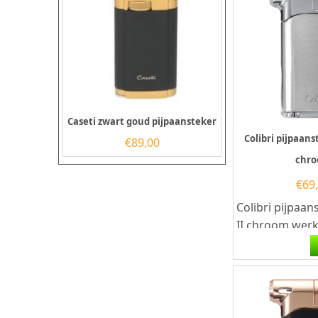
Caseti zwart goud pijpaansteker
Colibri pijpaanst
€
89,00
chr
€
69
Colibri pijpaan
II chroom wer
butaangas. De
rechthoekige C
aansteker...