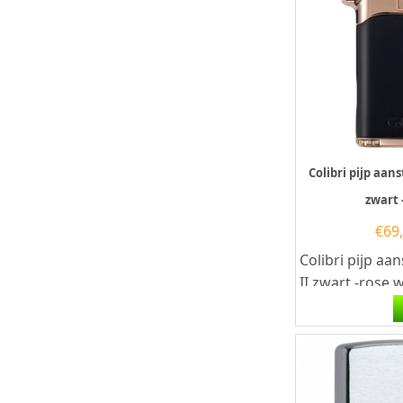
Colibri pijp aans
zwart 
€
69
Colibri pijp aan
II zwart -rose
butaangas. De
rechthoekige Co