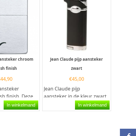
aansteker chroom
Jean Claude pijp aansteker
sh finish
zwart
€
44,90
€
45,00
aansteker
Jean Claude pijp
h finish. Deze
aansteker in de kleur zwart
ansteker heeft
met een eenvoudige
In winkelmand
In winkelmand
ld zilveren...
bediening via de
hoogglans...