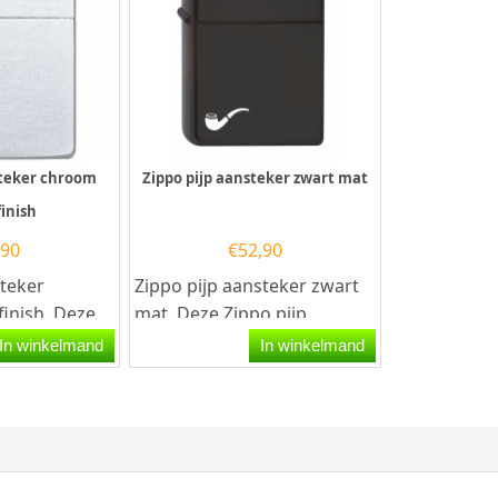
steker chroom
Zippo pijp aansteker zwart mat
finish
,90
€
52,90
steker
Zippo pijp aansteker zwart
inish. Deze
mat. Deze Zippo pijp
teker heeft
aansteker heeft een mat
In winkelmand
In winkelmand
zilveren...
zwarte afwerking over...