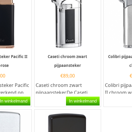
teker Pacific II
Caseti chroom zwart
Colibri pijpa
-rose
pijpaansteker
c
,00
€
89,00
steker Pacific
Caseti chroom zwart
Colibri pijp
 werkend op
pijpaansteker.De Caseti
II chroom 
ze
chroom zwart pijpaansteker
butaangas.
In winkelmand
In winkelmand
libri...
is chroom afgewerkt...
rechthoekig
aansteker...