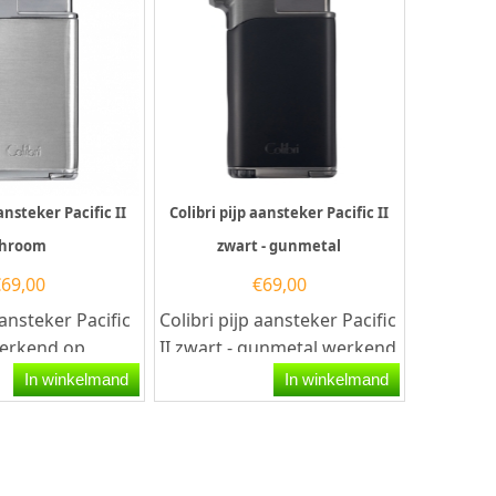
ansteker Pacific II
Colibri pijp aansteker Pacific II
hroom
zwart - gunmetal
€
69,00
€
69,00
aansteker Pacific
Colibri pijp aansteker Pacific
werkend op
II zwart - gunmetal werkend
 Deze
op butaangas. Deze...
In winkelmand
In winkelmand
e Colibri