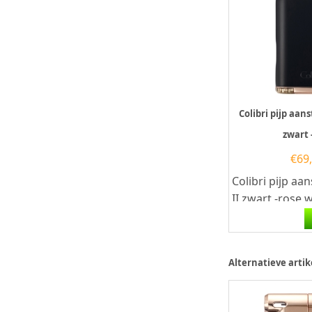
Colibri pijp aans
zwart 
€
69
Colibri pijp aan
II zwart -rose
butaangas. De
rechthoekige Co
Alternatieve artik