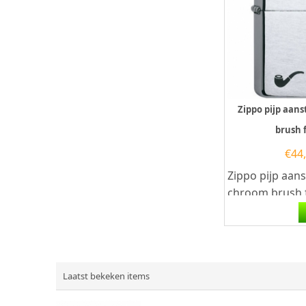
Zippo pijp aan
brush 
€
44
Zippo pijp aan
chroom brush f
Zippo pijp aans
een geborsteld 
Laatst bekeken items