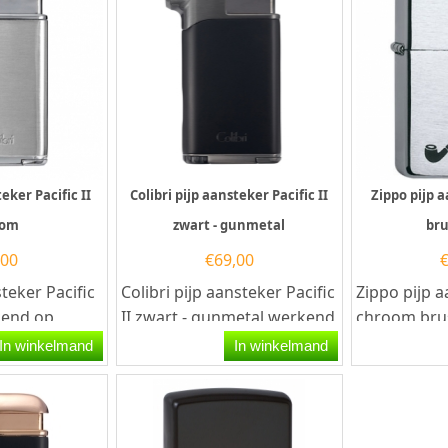
eker Pacific II
Colibri pijp aansteker Pacific II
Zippo pijp 
oom
zwart - gunmetal
bru
,00
€
69,00
steker Pacific
Colibri pijp aansteker Pacific
Zippo pijp 
kend op
II zwart - gunmetal werkend
chroom brus
ze
op butaangas. Deze...
Zippo pijp a
In winkelmand
In winkelmand
olibri
een geborste