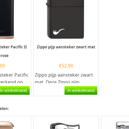
teker Pacific II
Zippo pijp aansteker zwart mat
-rose
,00
€
52,90
steker Pacific
Zippo pijp aansteker zwart
 werkend op
mat. Deze Zippo pijp
ze
aansteker heeft een mat
In winkelmand
In winkelmand
libri...
zwarte afwerking over...
elen: