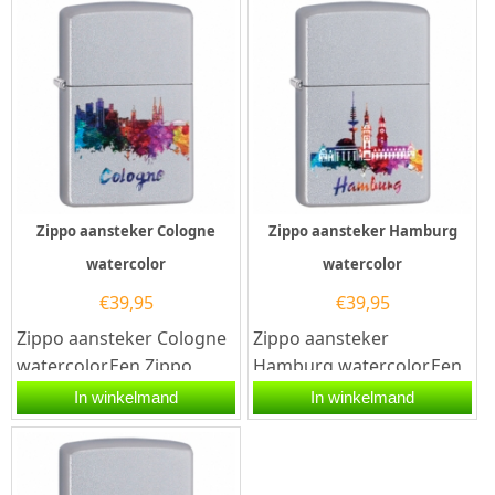
in de kleur blauw....
goede aansteker met de...
Zippo aansteker Cologne
Zippo aansteker Hamburg
watercolor
watercolor
€
39,95
€
39,95
Zippo aansteker Cologne
Zippo aansteker
watercolor.Een Zippo
Hamburg watercolor.Een
aansteker is een
Zippo aansteker is een
In winkelmand
In winkelmand
kwalitatief
kwalitatief
goede aansteker met...
goede aansteker met...