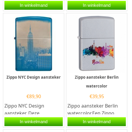
aansteker is met
Dark. Deze Zippo
In winkelmand
In winkelmand
hoogglans afgewerkt in
aansteker heeft rondom
de kleur...
een...
Zippo NYC Design aansteker
Zippo aansteker Berlin
watercolor
€
89,90
€
39,95
Zippo NYC Design
Zippo aansteker Berlin
aansteker. Deze
watercolor.Een Zippo
aansteker heeft
aansteker is een
In winkelmand
In winkelmand
een hoogglans afwerking
kwalitatief