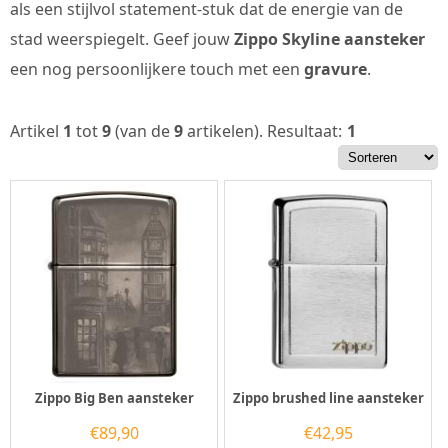
als een stijlvol statement-stuk dat de energie van de
stad weerspiegelt. Geef jouw
Zippo Skyline aansteker
een nog persoonlijkere touch met een
gravure
.
Artikel
1
tot
9
(van de
9
artikelen).
Resultaat:
1
Zippo Big Ben aansteker
Zippo brushed line aansteker
€
89,90
€
42,95