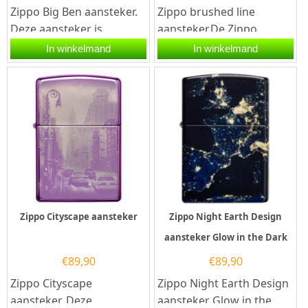
Zippo Big Ben aansteker.
Zippo brushed line
Deze aansteker is
aansteker.De Zippo
geïnspireerd door
brushed line aansteker
In winkelmand
In winkelmand
de iconische skyline van...
heeft een brushed
chrome afwerking met...
Zippo Cityscape aansteker
Zippo Night Earth Design
aansteker Glow in the Dark
€
89,90
€
89,90
Zippo Cityscape
Zippo Night Earth Design
aansteker. Deze
aansteker Glow in the