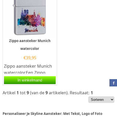
Zippo aansteker Munich
watercolor
€
39,95
Zippo aansteker Munich
watercolor.Een Zippo
aansteker is een
In winkelmand
kwalitatief
goede aansteker met de...
Artikel
1
tot
9
(van de
9
artikelen).
Resultaat:
1
Personaliseer Je Skyline Aansteker: Met Tekst, Logo of Foto