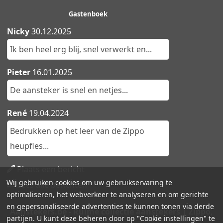
Gastenboek
Nicky
30.12.2025
Ik ben heel erg blij, snel verwerkt en...
Pieter
16.01.2025
De aansteker is snel en netjes...
René
19.04.2024
Bedrukken op het leer van de Zippo
heupfles...
Plaats een bericht
Wij gebruiken cookies om uw gebruikservaring te
Lees alle berichten
optimaliseren, het webverkeer te analyseren en om gerichte
en gepersonaliseerde advertenties te kunnen tonen via derde
Aanstekers.be - Ruime collectie aanstekers | Zippo,
partijen. U kunt deze beheren door op "Cookie instellingen" te