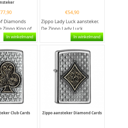
nsteker
€
77,90
€
54,90
of Diamonds
Zippo Lady Luck aansteker.
e Zippo King of
De Zippo Lady Luck
ansteker heeft
aansteker heeft een mat
In winkelmand
In winkelmand
e afwerking....
zwarte afwerking met...
teker Club Cards
Zippo aansteker Diamond Cards