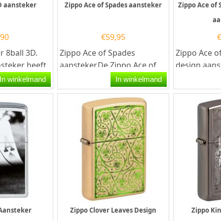
3D aansteker
Zippo Ace of Spades aansteker
Zippo Ace of 
aa
,90
€
59,95
 8ball 3D.
Zippo Ace of Spades
Zippo Ace o
steker heeft
aansteker.De Zippo Ace of
design aans
men
Spades aansteker heeft een
Ace of Spad
In winkelmand
In winkelmand
 de
hoogglans chrome
aansteker he
afwerking...
 Aansteker
Zippo Clover Leaves Design
Zippo Ki