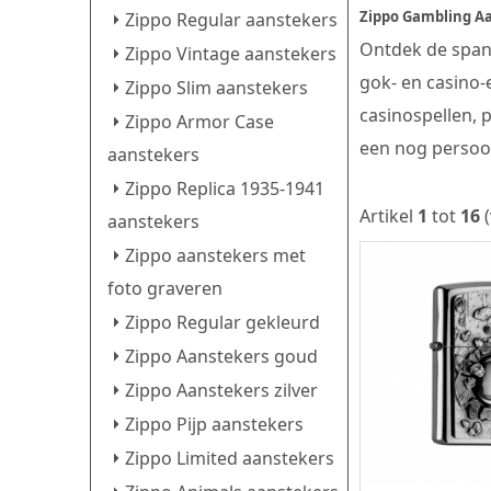
Zippo Gambling Aan
Zippo Regular aanstekers
Ontdek de spa
Zippo Vintage aanstekers
gok- en casino-
Zippo Slim aanstekers
casinospellen, 
Zippo Armor Case
een nog persoon
aanstekers
Zippo Replica 1935-1941
Artikel
1
tot
16
(
aanstekers
Zippo aanstekers met
foto graveren
Zippo Regular gekleurd
Zippo Aanstekers goud
Zippo Aanstekers zilver
Zippo Pijp aanstekers
Zippo Limited aanstekers