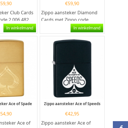
€
59,90
€
59,90
eker Club Cards
Zippo aansteker Diamond
ode 2.006.482.
Cards met Zippo code
ansteker is een
2.006.481. Een Zippo
In winkelmand
In winkelmand
aansteker is een
kwalitatief...
eker Ace of Spade
Zippo aansteker Ace of Speeds
€
54,90
€
42,95
nsteker Ace of
Zippo aansteker Ace of