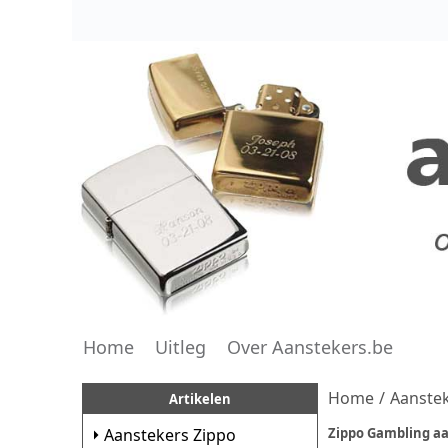
Home
Uitleg
Over Aanstekers.be
Home
/
Aanstek
Artikelen
Aanstekers Zippo
Zippo Gambling a