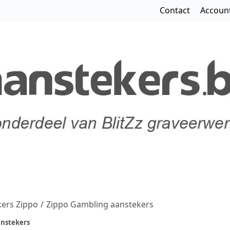
Contact
Accoun
ers Zippo
/
Zippo Gambling aanstekers
anstekers