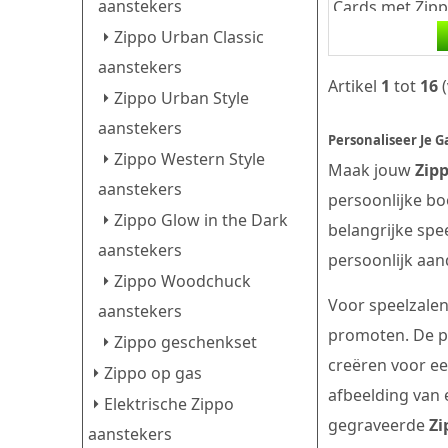
aanstekers
Cards met Zip
2.006.480. Een
Zippo Urban Classic
aansteker is e
aanstekers
kwalitatief...
Artikel
1
tot
16
(
Zippo Urban Style
aanstekers
Personaliseer Je G
Zippo Western Style
Maak jouw
Zip
aanstekers
persoonlijke b
Zippo Glow in the Dark
belangrijke spe
aanstekers
persoonlijk aa
Zippo Woodchuck
Voor speelzalen
aanstekers
promoten. De pr
Zippo geschenkset
creëren voor e
Zippo op gas
afbeelding van 
Elektrische Zippo
gegraveerde
Zi
aanstekers