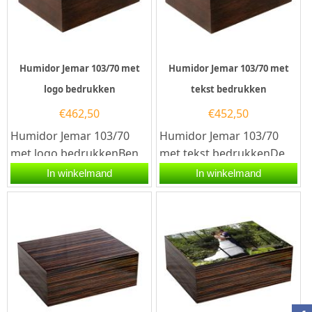
Humidor Jemar 103/70 met
Humidor Jemar 103/70 met
logo bedrukken
tekst bedrukken
€
462,50
€
452,50
Humidor Jemar 103/70
Humidor Jemar 103/70
met logo bedrukkenBen
met tekst bedrukkenDe
je op zoek naar een
Humidor Jemar 103/70 is
In winkelmand
In winkelmand
professioneel
meer dan alleen een
relatiegeschenk of wil...
bewaardoos;...