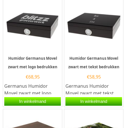
bewaren?...
sigarenliefhebber...
Humidor Germanus Movel
Humidor Germanus Movel
zwart met logo bedrukken
zwart met tekst bedrukken
€
68,95
€
58,95
Germanus Humidor
Germanus Humidor
Movel zwart met logo
Movel zwart met tekst
bedrukkenZoek je een
bedrukkenBen je op zoek
In winkelmand
In winkelmand
uniek zakelijk geschenk
naar een origineel
of een...
geschenk voor een...