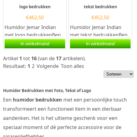
logo bedrukken
tekst bedrukken
€
462,50
€
452,50
Humidor Jemar Indian
Humidor Jemar Indian
met logo bedrukkenBen
met tekst bedrukkenBen
je op zoek naar een
je op zoek naar een
In winkelmand
In winkelmand
professioneel
origineel geschenk voor
relatiegeschenk of wil...
een...
Artikel
1
tot
16
(van de
17
artikelen).
Resultaat:
1
2
Volgende
Toon alles
Humidor Bedrukken met Foto, Tekst of Logo
Een
humidor bedrukken
met een persoonlijke touch
transformeert een functioneel item in een dierbaar
aandenken. Het is het ultieme geschenk voor een
speciaal moment of dé perfecte accessoire voor de
sigarenliefhebber.