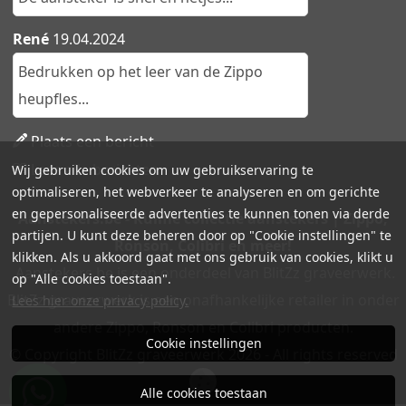
René
19.04.2024
Bedrukken op het leer van de Zippo
heupfles...
Plaats een bericht
Lees alle berichten
Wij gebruiken cookies om uw gebruikservaring te
optimaliseren, het webverkeer te analyseren en om gerichte
en gepersonaliseerde advertenties te kunnen tonen via derde
Aanstekers.be - Ruime collectie aanstekers | Zippo,
partijen. U kunt deze beheren door op "Cookie instellingen" te
Ronson, Colibri en meer!
klikken. Als u akkoord gaat met ons gebruik van cookies, klikt u
Aanstekers.be is een onderdeel van BlitZz graveerwerk.
op "Alle cookies toestaan".
BlitZz graveerwerk is een onafhankelijke retailer in onder
Lees hier onze privacy policy.
andere Zippo, Ronson en Colibri producten.
Cookie instellingen
© Copyright BlitZz graveerwerk 2026 - All rights reserved
Alle cookies toestaan