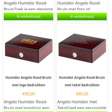
Angelo Humidor Rood-
Humidor Angelo Rood-
BruinZoek je een elegante
Bruin met foto of
en functionele manier om
tekstMaak je
In winkelmand
In winkelmand
je sigaren te bewaren?...
sigarenervaring
persoonlijk met de
Angelo...
Humidor Angelo Rood-Bruin
Humidor Angelo Rood-Bruin
met logo bedrukken
met tekst bedrukken
€
90,00
€
80,00
Angelo Humidor Rood-
Angelo Humidor met
Bruin met logoVoor een
TekstGeef een persoonlijk