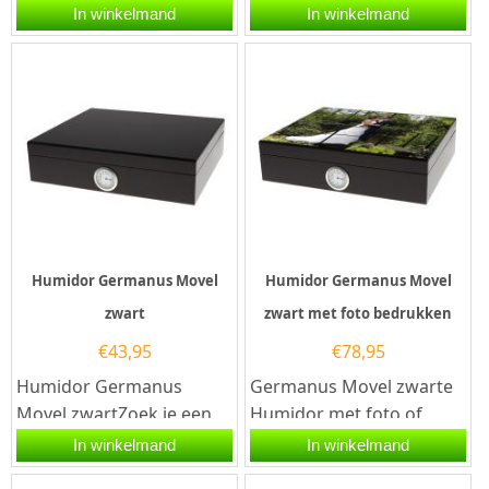
zakelijk geschenk met
en tijdloos geschenk door
In winkelmand
In winkelmand
klasse kies je de Angelo
de Angelo Humidor Rood-
Humidor...
bruin...
Humidor Germanus Movel
Humidor Germanus Movel
zwart
zwart met foto bedrukken
€
43,95
€
78,95
Humidor Germanus
Germanus Movel zwarte
Movel zwartZoek je een
Humidor met foto of
elegante en functionele
tekstZoek je een uniek
In winkelmand
In winkelmand
manier om je sigaren te
cadeau voor een