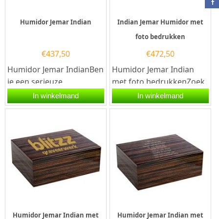
Humidor Jemar Indian
Indian Jemar Humidor met
foto bedrukken
€
437,50
€
472,50
Humidor Jemar IndianBen
Humidor Jemar Indian
je een serieuze
met foto bedrukkenZoek
sigarenliefhebber en zoek
je een uniek cadeau voor
In winkelmand
In winkelmand
je een humidor die stijl
een sigarenliefhebber of
en...
wil...
Humidor Jemar Indian met
Humidor Jemar Indian met