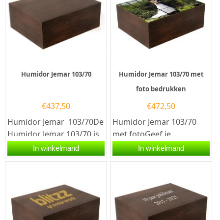
Humidor Jemar 103/70
Humidor Jemar 103/70 met
foto bedrukken
€
437,50
€
472,50
Humidor Jemar 103/70De
Humidor Jemar 103/70
Humidor Jemar 103/70 is
met fotoGeef je
de perfecte keuze voor
sigarencollectie een
In winkelmand
In winkelmand
elke sigarenliefhebber...
persoonlijk en stijlvol
tintje met de...