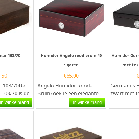
mar 103/70
Humidor Angelo rood-bruin 40
Humidor Ger
sigaren
met tek
,50
€
65,00
r 103/70De
Angelo Humidor Rood-
Germanus H
103/70 is de
BruinZoek je een elegante
zwart met t
 voor elke
en functionele manier om je
bedrukkenB
In winkelmand
In winkelmand
er...
sigaren te bewaren?...
naar een or
voor een...