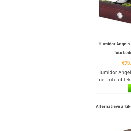
Humidor Angelo 
foto be
€
99
Humidor Angel
met foto of te
sigarenervarin
met de Angelo..
Alternatieve artik