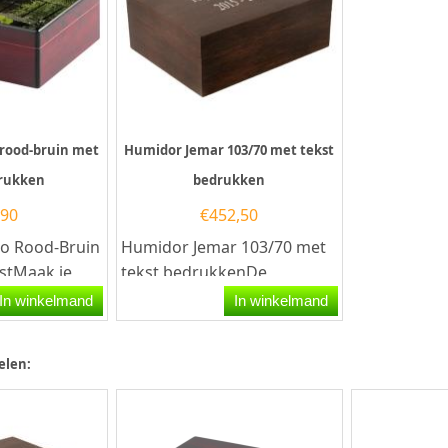
rood-bruin met
Humidor Jemar 103/70 met tekst
drukken
bedrukken
,90
€
452,50
o Rood-Bruin
Humidor Jemar 103/70 met
kstMaak je
tekst bedrukkenDe
g persoonlijk
Humidor Jemar 103/70 is
In winkelmand
In winkelmand
.
meer dan alleen een
bewaardoos;...
elen: