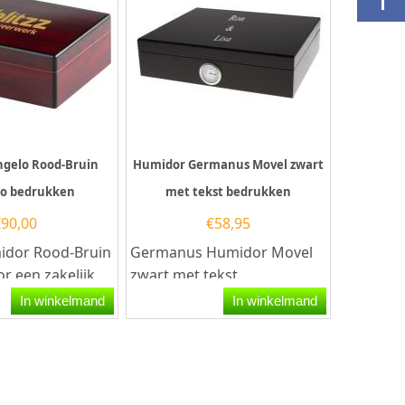
gelo Rood-Bruin
Humidor Germanus Movel zwart
go bedrukken
met tekst bedrukken
€
90,00
€
58,95
idor Rood-Bruin
Germanus Humidor Movel
r een zakelijk
zwart met tekst
t klasse kies je
bedrukkenBen je op zoek
In winkelmand
In winkelmand
umidor...
naar een origineel geschenk
voor een...