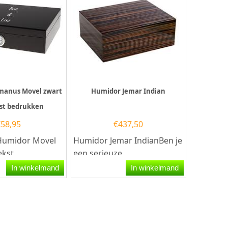
manus Movel zwart
Humidor Jemar Indian
st bedrukken
€
58,95
€
437,50
umidor Movel
Humidor Jemar IndianBen je
ekst
een serieuze
en je op zoek
sigarenliefhebber en zoek je
In winkelmand
In winkelmand
igineel geschenk
een humidor die stijl en...