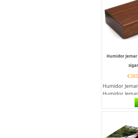
Humidor Jemar 
siga
€
385
Humidor Jemar
Humidor Jemar 
de perfecte ke
sigarenliefhebb