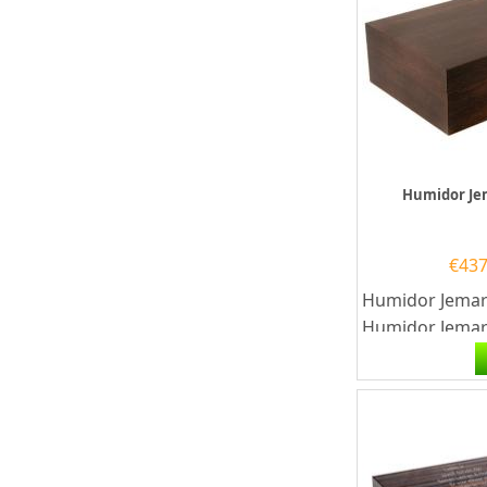
Humidor Je
€
437
Humidor Jema
Humidor Jemar 
perfecte keuze
sigarenliefhebb