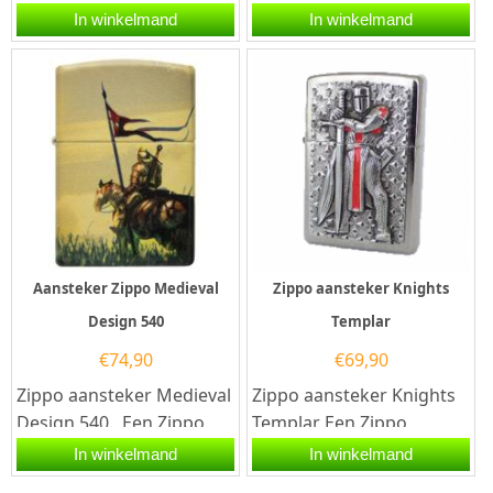
Zippo aansteker is een
aansteker is een
In winkelmand
In winkelmand
kwalitatief...
kwalitatief
goede aansteker met...
Aansteker Zippo Medieval
Zippo aansteker Knights
Design 540
Templar
€
74,90
€
69,90
Zippo aansteker Medieval
Zippo aansteker Knights
Design 540. Een Zippo
Templar Een Zippo
aansteker is een zeer
aansteker is een
In winkelmand
In winkelmand
kwalitatieve aanstekers...
kwalitatief...