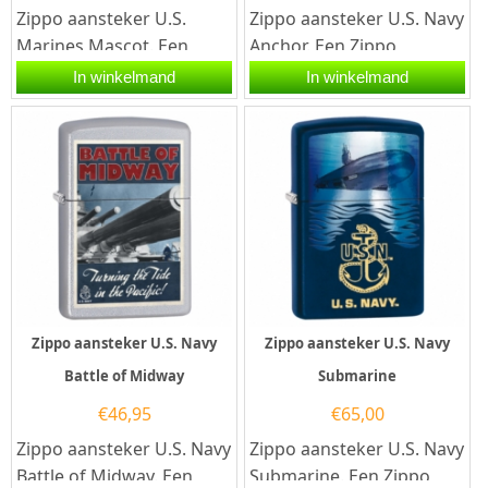
Zippo aansteker U.S.
Zippo aansteker U.S. Navy
Marines Mascot. Een
Anchor. Een Zippo
Zippo aansteker is een
aansteker is een
In winkelmand
In winkelmand
kwalitatief
kwalitatief
goede aansteker met...
goede aansteker met de...
Zippo aansteker U.S. Navy
Zippo aansteker U.S. Navy
Battle of Midway
Submarine
€
46,95
€
65,00
Zippo aansteker U.S. Navy
Zippo aansteker U.S. Navy
Battle of Midway. Een
Submarine. Een Zippo