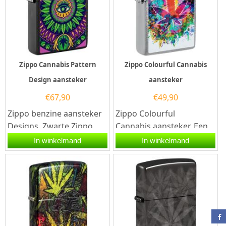
Zippo Cannabis Pattern
Zippo Colourful Cannabis
Design aansteker
aansteker
€
67,90
€
49,90
Zippo benzine aansteker
Zippo Colourful
Designs. Zwarte Zippo
Cannabis aansteker. Een
benzine aansteker met
Zippo is een zeer
In winkelmand
In winkelmand
aan de voorzijde een...
kwalitatieve...