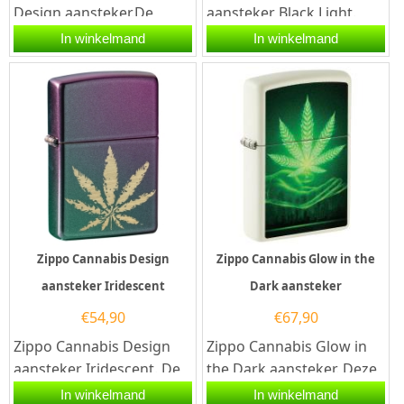
Design aansteker.De
aansteker Black Light.
Zippo Cannabis Circle
Zwarte Zippo aansteker
In winkelmand
In winkelmand
Design aansteker heeft
met aan de voorzijde
een...
een...
Zippo Cannabis Design
Zippo Cannabis Glow in the
aansteker Iridescent
Dark aansteker
€
54,90
€
67,90
Zippo Cannabis Design
Zippo Cannabis Glow in
aansteker Iridescent. De
the Dark aansteker. Deze
Iridescent kleurige Zippo
Zippo aansteker is
In winkelmand
In winkelmand