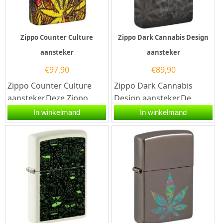
Zippo Counter Culture
Zippo Dark Cannabis Design
aansteker
aansteker
€
97,90
€
89,90
Zippo Counter Culture
Zippo Dark Cannabis
aansteker.Deze Zippo
Design aansteker.De
aansteker heeft een
Zippo Dark Cannabis
In winkelmand
In winkelmand
rondom een print van
Design aansteker heeft
kleurrijke...
een hoogglans...