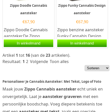
Zippo Doodle Cannabis
Zippo Funky Cannabis Design
aansteker
aansteker
€
67,90
€
67,90
Zippo Doodle Cannabis
Zippo benzine aansteker
aansteker.De Zippo
Funky Cannabis Design.
Doodle Cannabis
Een Zippo benzine
In winkelmand
In winkelmand
aansteker heeft aan de
aansteker is een
voorzijde een...
kwalitatief...
Artikel
1
tot
16
(van de
23
artikelen).
Resultaat:
1
2
Volgende
Toon alles
Personaliseer Je Cannabis Aansteker: Met Tekst, Logo of Foto
Maak jouw
Zippo Cannabis aansteker
echt uniek en
onvergetelijk. Laat je
aansteker graveren
met een
persoonlijke boodschap. Voeg diepere betekenis toe
met een
aansteker met tekst
, zoals een speciale