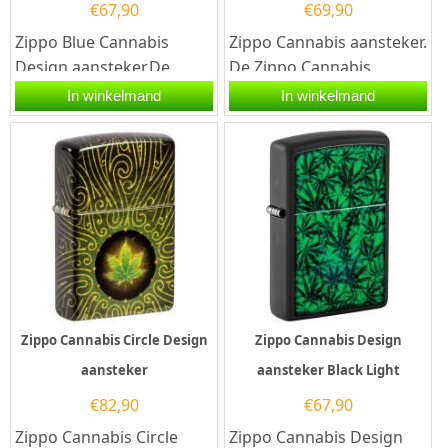
€
67,90
€
69,90
Zippo Blue Cannabis
Zippo Cannabis aansteker.
Design aansteker.De
De Zippo Cannabis
Zippo Blue Cannabis
aansteker is mat...
In winkelmand
In winkelmand
Design aansteker heeft
een matt...
Zippo Cannabis Circle Design
Zippo Cannabis Design
aansteker
aansteker Black Light
€
82,90
€
67,90
Zippo Cannabis Circle
Zippo Cannabis Design