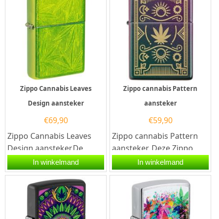
Zippo Cannabis Leaves
Zippo cannabis Pattern
Design aansteker
aansteker
€
69,90
€
59,90
Zippo Cannabis Leaves
Zippo cannabis Pattern
Design aansteker.De
aansteker. Deze Zippo
Zippo Cannabis Leaves
aansteker heeft een
In winkelmand
In winkelmand
Design aansteker heeft
iridescent kleurig
een...
afwerking en...