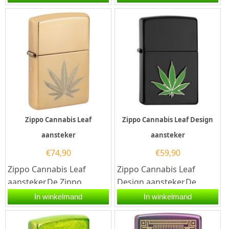
benzine aansteker is...
afgwerkt met een Glow in
the...
Zippo Cannabis Leaf
Zippo Cannabis Leaf Design
aansteker
aansteker
€
74,90
€
59,90
Zippo Cannabis Leaf
Zippo Cannabis Leaf
aansteker.De Zippo
Design aansteker.De
Cannabis Leaf aansteker
Zippo Cannabis Leaf
In winkelmand
In winkelmand
heeft een hoogglans
Design aansteker heeft
brass afwerking...
een mat zwarte...