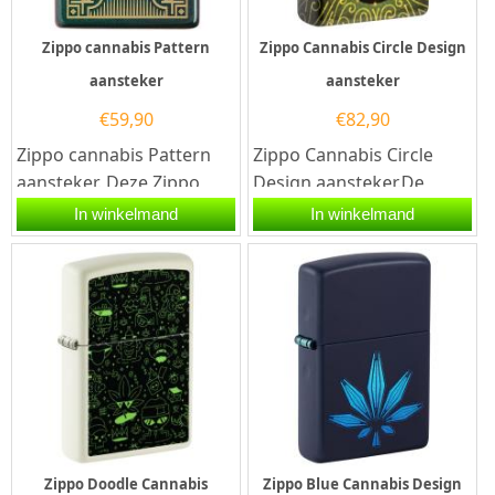
Zippo cannabis Pattern
Zippo Cannabis Circle Design
aansteker
aansteker
€
59,90
€
82,90
Zippo cannabis Pattern
Zippo Cannabis Circle
aansteker. Deze Zippo
Design aansteker.De
aansteker heeft een
Zippo Cannabis Circle
In winkelmand
In winkelmand
iridescent kleurig
Design aansteker heeft
afwerking en...
een...
Zippo Doodle Cannabis
Zippo Blue Cannabis Design