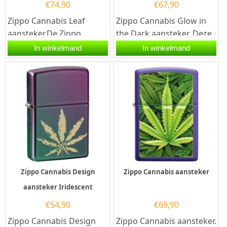
€
74,90
€
67,90
Zippo Cannabis Leaf
Zippo Cannabis Glow in
aansteker.De Zippo
the Dark aansteker. Deze
Cannabis Leaf aansteker
Zippo aansteker is
In winkelmand
In winkelmand
heeft een hoogglans
afgwerkt met een Glow in
brass afwerking...
the...
Zippo Cannabis Design
Zippo Cannabis aansteker
aansteker Iridescent
€
54,90
€
69,90
Zippo Cannabis Design
Zippo Cannabis aansteker.