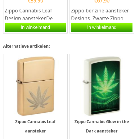
€
59,90
€
67,90
Zippo Cannabis Leaf
Zippo benzine aansteker
Design aansteker.De
Designs. Zwarte Zippo
Zippo Cannabis Leaf
benzine aansteker met
In winkelmand
In winkelmand
Design aansteker heeft
aan de voorzijde een...
een mat zwarte...
Alternatieve artikelen:
Zippo Cannabis Leaf
Zippo Cannabis Glow in the
aansteker
Dark aansteker