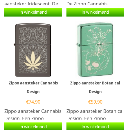
aansteker Iridescent. De
De Zippo Cannabis
Iridescent kleurige Zippo
aansteker is mat...
In winkelmand
In winkelmand
benzine aansteker is...
Zippo aansteker Cannabis
Zippo aansteker Botanical
Design
Design
€
74,90
€
59,90
Zippo aansteker Cannabis
Zippo aansteker Botanical
Design. Een Zippo
Design. Een Zippo
aansteker is een
aansteker is een
In winkelmand
In winkelmand