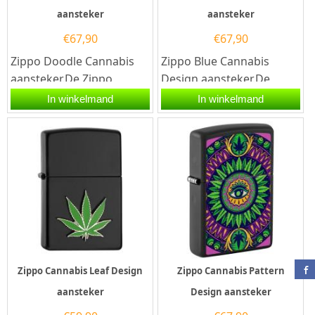
aansteker
aansteker
€
67,90
€
67,90
Zippo Doodle Cannabis
Zippo Blue Cannabis
aansteker.De Zippo
Design aansteker.De
Doodle Cannabis
Zippo Blue Cannabis
In winkelmand
In winkelmand
aansteker heeft aan de
Design aansteker heeft
voorzijde een...
een matt...
Zippo Cannabis Leaf Design
Zippo Cannabis Pattern
aansteker
Design aansteker