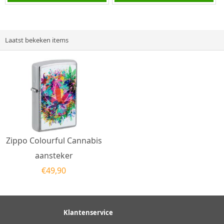
kwalitatief...
kwalitatief
goede aansteker met de...
Laatst bekeken items
Zippo Colourful Cannabis
aansteker
€
49,90
Klantenservice