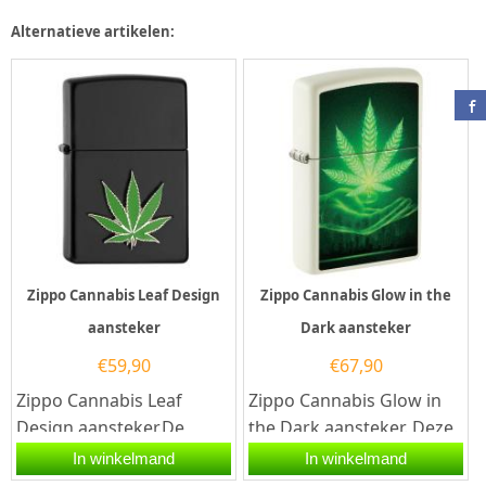
afwerking met een...
voorzijde een...
Alternatieve artikelen:
Zippo Cannabis Leaf Design
Zippo Cannabis Glow in the
aansteker
Dark aansteker
€
59,90
€
67,90
Zippo Cannabis Leaf
Zippo Cannabis Glow in
Design aansteker.De
the Dark aansteker. Deze
Zippo Cannabis Leaf
Zippo aansteker is
In winkelmand
In winkelmand
Design aansteker heeft
afgwerkt met een Glow in