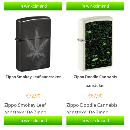
Zippo Glowing Cannabis
Iridescent kleurige Zippo
In winkelmand
In winkelmand
Design aansteker heeft
benzine aansteker is...
een rondom...
Zippo Smokey Leaf aansteker
Zippo Doodle Cannabis
aansteker
€
72,90
€
67,90
Zippo Smokey Leaf
Zippo Doodle Cannabis
aansteker.De Zippo
aansteker.De Zippo
Smokey Leaf aansteker
Doodle Cannabis
In winkelmand
In winkelmand
heeft een black ice
aansteker heeft aan de