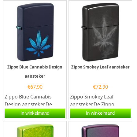
een mat zwarte...
the...
Zippo Blue Cannabis Design
Zippo Smokey Leaf aansteker
aansteker
€
67,90
€
72,90
Zippo Blue Cannabis
Zippo Smokey Leaf
Design aansteker.De
aansteker.De Zippo
Zippo Blue Cannabis
Smokey Leaf aansteker
In winkelmand
In winkelmand
Design aansteker heeft
heeft een black ice
een matt...
afwerking met een...