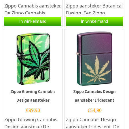
Zippo Cannabis aansteker.
Zippo aansteker Botanical
De Zippo Cannabis
Design. Een Zippo
aansteker is mat...
aansteker is een
In winkelmand
In winkelmand
kwalitatief
goede aansteker met de...
Zippo Glowing Cannabis
Zippo Cannabis Design
Design aansteker
aansteker Iridescent
€
89,90
€
54,90
Zippo Glowing Cannabis
Zippo Cannabis Design
Design aansteker.De
aansteker Iridescent. De