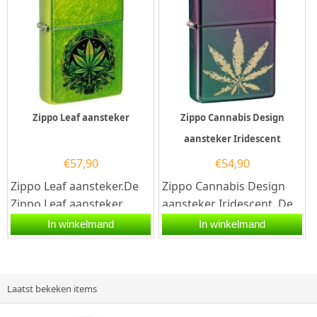
Zippo Leaf aansteker
Zippo Cannabis Design
aansteker Iridescent
€
57,90
€
54,90
Zippo Leaf aansteker.De
Zippo Cannabis Design
Zippo Leaf aansteker
aansteker Iridescent. De
heeft een Lurid Green
Iridescent kleurige Zippo
In winkelmand
In winkelmand
afwerking met een
benzine aansteker is...
kleurprint van...
Laatst bekeken items