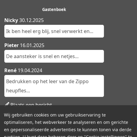
Gastenboek
Nicky
30.12.2025
Ik ben heel erg blij, snel verwerkt en...
Pieter
16.01.2025
De aansteker is snel en netjes...
René
19.04.2024
Bedrukken op het leer van de Zippo
heupfles...
Plaats een bericht
Lees alle berichten
Wij gebruiken cookies om uw gebruikservaring te
optimaliseren, het webverkeer te analyseren en om gerichte
en gepersonaliseerde advertenties te kunnen tonen via derde
Aanstekers.be - Ruime collectie aanstekers | Zippo,
partijen. U kunt deze beheren door op "Cookie instellingen" te