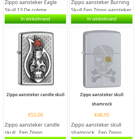
Zippo aansteker Eagle
Zippo aansteker Burning
Skull 13.De crème
Skull.Een Zippo aansteker
matte Zippo aansteker is
is een kwalitatief
In winkelmand
In winkelmand
aan de voorzijde voorzien
goede aansteker met de...
van...
Zippo aansteker candle skull
Zippo aansteker skull
shamrock
€
55,00
€
46,95
Zippo aansteker candle
Zippo aansteker skull
skull . Een Zippo
shamrock . Een Zippo