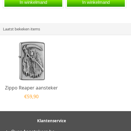
aansteker is een
aansteker is een
In winkelmand
In winkelmand
kwalitatief...
kwalitatief
goede aansteker met de...
Laatst bekeken items
Zippo Reaper aansteker
€
59,90
Klantenservice