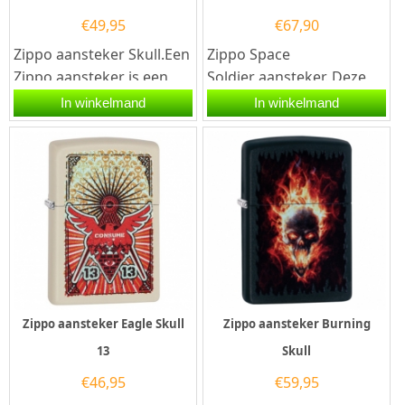
€
49,95
€
67,90
Zippo aansteker Skull.Een
Zippo Space
Zippo aansteker is een
Soldier aansteker. Deze
kwalitatief
benzineaansteker heeft
In winkelmand
In winkelmand
goede aansteker met de
een Matzwarte afwerking
welbekende...
met op...
Zippo aansteker Eagle Skull
Zippo aansteker Burning
13
Skull
€
46,95
€
59,95