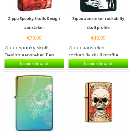
Zippo Spooky Skulls Design
Zippo aansteker rockabilly
aansteker
skull profile
€
79,90
€
46,95
Zippo Spooky Skulls
Zippo aansteker
Design aansteker. Een
rockabilly skull profile .
Zippo is een kwalitatief
Een Zippo aansteker is
In winkelmand
In winkelmand
goede...
een kwalitatief...