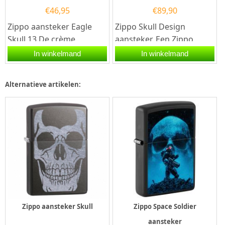
€
46,95
€
89,90
Zippo aansteker Eagle
Zippo Skull Design
Skull 13.De crème
aansteker. Een Zippo
matte Zippo aansteker is
benzineaansteker is een
In winkelmand
In winkelmand
aan de voorzijde voorzien
kwalitatief...
van...
Alternatieve artikelen:
Zippo aansteker Skull
Zippo Space Soldier
aansteker