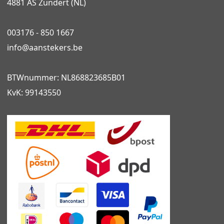
4881 AS Zundert (NL)
003176 - 850 1667
info@
aanstekers.be
BTWnummer: NL868823685B01
KvK: 99143550