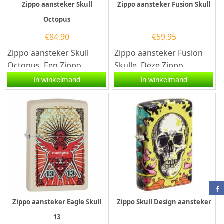
Zippo aansteker Skull
Zippo aansteker Fusion Skull
Octopus
€
84,90
€
59,95
Zippo aansteker Skull
Zippo aansteker Fusion
Octopus. Een Zippo
Skulle. Deze Zippo
aansteker is een
aansteker heeft een
In winkelmand
In winkelmand
kwalitatief...
hoogglans messing
afwerking en aan de...
Zippo aansteker Eagle Skull
Zippo Skull Design aansteker
13