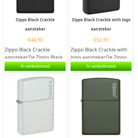
Zippo Black Crackle
Zippo Black Crackle with logo
aansteker
aansteker
€
44,90
€
52,90
Zippo Black Crackle
Zippo Black Crackle with
aansteker.De Zippo Black
logo aansteker.De Zippo
Crackle aansteker heeft
Black Crackle with logo
In winkelmand
In winkelmand
een black Crackle
aansteker heeft een
afwerken en...
black...