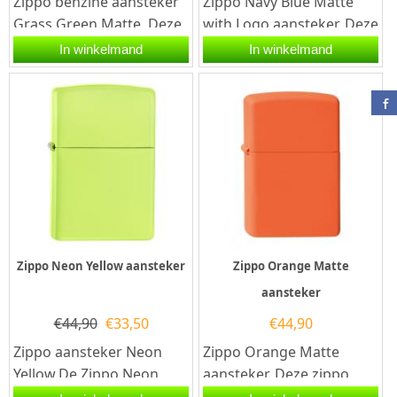
Zippo benzine aansteker
Zippo Navy Blue Matte
Grass Green Matte. Deze
with Logo aansteker. Deze
zippo benzine aansteker
Zippo aansteker is mat
In winkelmand
In winkelmand
heeft rondom een
Navy...
matte...
Zippo Neon Yellow aansteker
Zippo Orange Matte
aansteker
€
44,90
€
33,50
€
44,90
Zippo aansteker Neon
Zippo Orange Matte
Yellow.De Zippo Neon
aansteker. Deze zippo
Yellow aansteker heeft
aansteker is rondom Mat