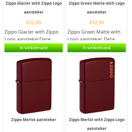
Zippo Glacier with Zippo Logo
Zippo Green Matte with Logo
aansteker
aansteker
€
52,90
€
52,90
Zippo Glacier with Zippo
Zippo Green Matte with
Logo aansteker.Deze
Logo aansteker. Deze
Zippo aansteker heeft
zippo aansteker is mat
In winkelmand
In winkelmand
een coating in de kleur
groen afgewerkt,...
Glacier...
Zippo Merlot aansteker
Zippo Merlot with Zippo Logo
aansteker