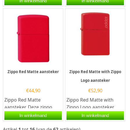
In winkelmand
In winkelmand
rondom een Neon gele
Oranje afgewerkt. Een
Coating.Een...
Zippo...
Zippo Red Matte aansteker
Zippo Red Matte with Zippo
Logo aansteker
€
44,90
€
52,90
Zippo Red Matte
Zippo Red Matte with
aansteker. Deze zippo
Zippo Logo aansteker.
aansteker heeft rondom
Deze zippo aansteker...
In winkelmand
In winkelmand
een matte rode Coating.
Een Zippo...
Artikel
1
tot
16
(van de
62
artikelen).