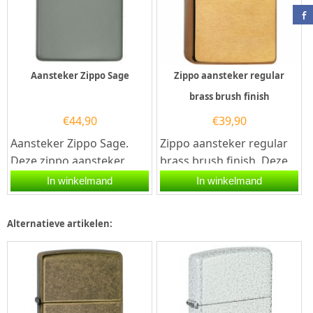
Aansteker Zippo Sage
Zippo aansteker regular
brass brush finish
€
44,90
€
39,90
Aansteker Zippo Sage.
Zippo aansteker regular
Deze zippo aansteker
brass brush finish. Deze
heeft rondom een mat
Zippo aansteker heeft
In winkelmand
In winkelmand
grijze coating, zo is het
een geborsteld messing...
mooi...
Alternatieve artikelen: