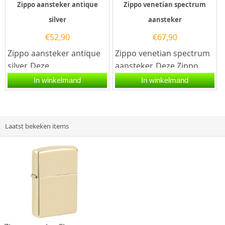
Zippo aansteker antique
Zippo venetian spectrum
silver
aansteker
€
52,90
€
67,90
Zippo aansteker antique
Zippo venetian spectrum
silver. Deze
aansteker. Deze Zippo
choomkleurige zippo
aansteker
In winkelmand
In winkelmand
heeft een antieke/
is spectrum afgewerkt m
gebruikte look over de...
et een...
Laatst bekeken items