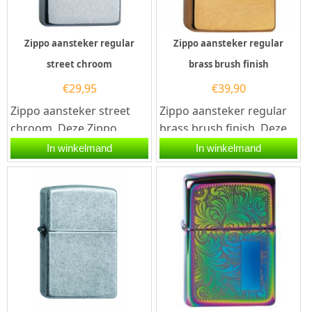
Zippo aansteker regular
Zippo aansteker regular
street chroom
brass brush finish
€
29,95
€
39,90
Zippo aansteker street
Zippo aansteker regular
chroom. Deze Zippo
brass brush finish. Deze
aansteker heeft een mat
Zippo aansteker heeft
In winkelmand
In winkelmand
zilveren afwerking met...
een geborsteld messing...