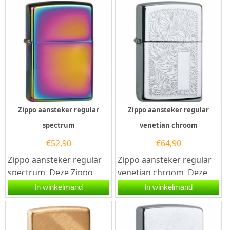
Zippo aansteker regular
Zippo aansteker regular
spectrum
venetian chroom
€
52,90
€
64,90
Zippo aansteker regular
Zippo aansteker regular
spectrum. Deze Zippo
venetian chroom. Deze
aansteker heeft een
Zippo aansteker heeft
In winkelmand
In winkelmand
glanzende...
een hoogglans zilveren...