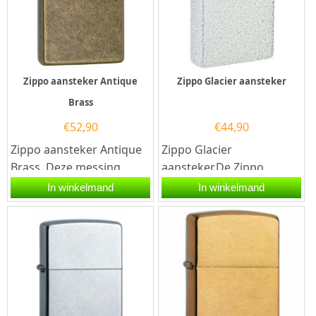
Zippo aansteker Antique
Zippo Glacier aansteker
Brass
€
52,90
€
44,90
Zippo aansteker Antique
Zippo Glacier
Brass. Deze messing
aansteker.De Zippo
zippo aansteker heeft een
Glacier aansteker heeft
In winkelmand
In winkelmand
antieke/ gebruikte look
een coating in de kleur
over...
Glacier.Een Zippo...