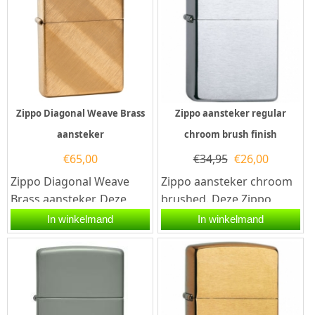
Zippo Diagonal Weave Brass
Zippo aansteker regular
aansteker
chroom brush finish
€
65,00
€
34,95
€
26,00
Zippo Diagonal Weave
Zippo aansteker chroom
Brass aansteker. Deze
brushed. Deze Zippo
zippo benzine aansteker
aansteker heeft een
In winkelmand
In winkelmand
heeft een brass
geborsteld zilveren
afwerking. Over...
afwerking aan de...