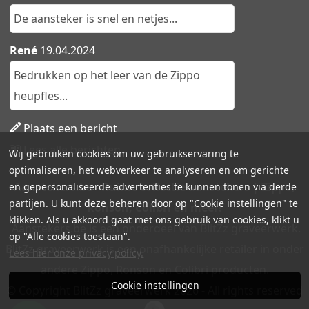
De aansteker is snel en netjes...
René
19.04.2024
Bedrukken op het leer van de Zippo
heupfles...
Plaats een bericht
Lees alle berichten
Wij gebruiken cookies om uw gebruikservaring te
optimaliseren, het webverkeer te analyseren en om gerichte
Aanstekers.be - Ruime collectie aanstekers | Zippo,
en gepersonaliseerde advertenties te kunnen tonen via derde
partijen. U kunt deze beheren door op "Cookie instellingen" te
Ronson, Colibri en meer!
klikken. Als u akkoord gaat met ons gebruik van cookies, klikt u
Aanstekers.be is een onderdeel van BlitZz graveerwerk.
op "Alle cookies toestaan".
BlitZz graveerwerk is een onafhankelijke retailer in onder
Lees hier onze privacy policy.
andere Zippo, Ronson en Colibri producten.
Cookie instellingen
© Copyright BlitZz graveerwerk 2026 - All rights reserved