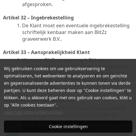
afgesproken.
Artikel 32 – Ingebrekestelling
De Klant moet een eventuele ingebrekestelling
schriftelijk kenbaar maken aan BlitZz
graveerwerk B.V..
Artikel 33 – Aansprakelijkheid Klant
Wanneer BlitZz graveerwerk B.V. een
overeenkomst aangaat met meerdere Klanten,
Wij gebruiken cookies om uw gebruikservaring te
is ieder van hen hoofdelijk aansprakelijk voor
optimaliseren, het webverkeer te analyseren en om gerichte
het nakomen van de afspraken in die
en gepersonaliseerde advertenties te kunnen tonen via derde
overeenkomst.
partijen. U kunt deze beheren door op "Cookie instellingen" te
klikken. Als u akkoord gaat met ons gebruik van cookies, klikt u
Artikel 34 – Aansprakelijkheid
op "Alle cookies toestaan".
BlitZz graveerwerk B.V. is alleen aansprakelijk
Lees hier onze privacy policy.
voor schade die de Klant lijdt wanneer die
schade is veroorzaakt door opzet of bewuste
Cookie instellingen
roekeloosheid.