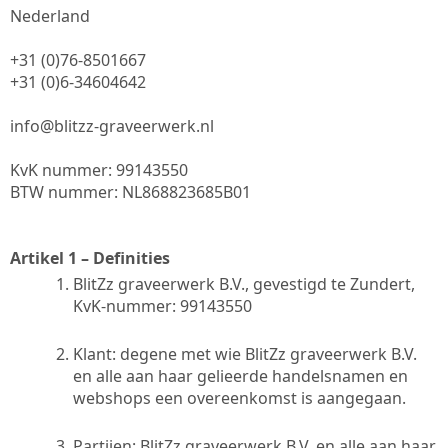
Nederland
+31 (0)76-8501667
+31 (0)6-34604642
info@blitzz-graveerwerk.nl
KvK nummer: 99143550
BTW nummer: NL868823685B01
Artikel 1 – Definities
BlitZz graveerwerk B.V., gevestigd te Zundert,
KvK-nummer: 99143550
Klant: degene met wie BlitZz graveerwerk B.V.
en alle aan haar gelieerde handelsnamen en
webshops een overeenkomst is aangegaan.
Partijen: BlitZz graveerwerk B.V. en alle aan haar