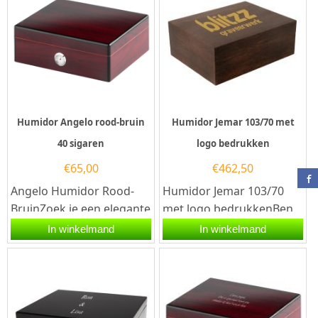
Humidor Angelo rood-bruin
Humidor Jemar 103/70 met
40 sigaren
logo bedrukken
€
65,00
€
462,50
Angelo Humidor Rood-
Humidor Jemar 103/70
BruinZoek je een elegante
met logo bedrukkenBen
en functionele manier om
je op zoek naar een
In winkelmand
In winkelmand
je sigaren te bewaren?...
professioneel
relatiegeschenk of wil...