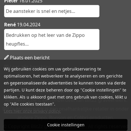
Pieter
16.01.2025
De aansteker is snel en netjes...
René
19.04.2024
Bedrukken op het leer van de Zippo
heupfles...
Plaats een bericht
Lees alle berichten
Wij gebruiken cookies om uw gebruikservaring te
optimaliseren, het webverkeer te analyseren en om gerichte
Aanstekers.be - Ruime collectie aanstekers | Zippo,
en gepersonaliseerde advertenties te kunnen tonen via derde
partijen. U kunt deze beheren door op "Cookie instellingen" te
Ronson, Colibri en meer!
klikken. Als u akkoord gaat met ons gebruik van cookies, klikt u
Aanstekers.be is een onderdeel van BlitZz graveerwerk.
op "Alle cookies toestaan".
BlitZz graveerwerk is een onafhankelijke retailer in onder
Lees hier onze privacy policy.
andere Zippo, Ronson en Colibri producten.
Cookie instellingen
© Copyright BlitZz graveerwerk 2026 - All rights reserved