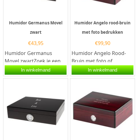
Humidor Germanus Movel
Humidor Angelo rood-bruin
zwart
met foto bedrukken
€
43,95
€
99,90
Humidor Germanus
Humidor Angelo Rood-
Movel zwartZoek je een
Bruin met foto of
elegante en functionele
tekstMaak je
In winkelmand
In winkelmand
manier om je sigaren te
sigarenervaring
bewaren?...
persoonlijk met de
Angelo...