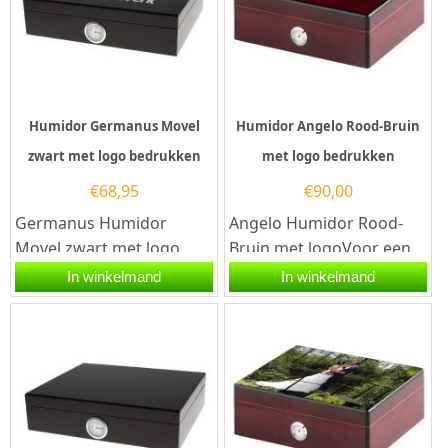
Humidor Germanus Movel
Humidor Angelo Rood-Bruin
zwart met logo bedrukken
met logo bedrukken
€
68,95
€
90,00
Germanus Humidor
Angelo Humidor Rood-
Movel zwart met logo
Bruin met logoVoor een
bedrukkenZoek je een
zakelijk geschenk met
In winkelmand
In winkelmand
uniek zakelijk geschenk
klasse kies je de Angelo
of een...
Humidor...