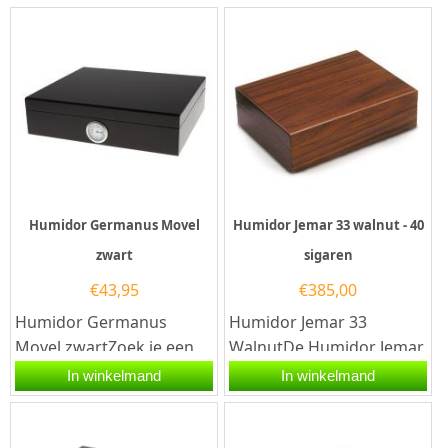
Humidor Germanus Movel
Humidor Jemar 33 walnut - 40
zwart
sigaren
€
43,95
€
385,00
Humidor Germanus
Humidor Jemar 33
Movel zwartZoek je een
WalnutDe Humidor Jemar
elegante en functionele
33 Walnut is de perfecte
In winkelmand
In winkelmand
manier om je sigaren te
keuze voor elke
bewaren?...
sigarenliefhebber...