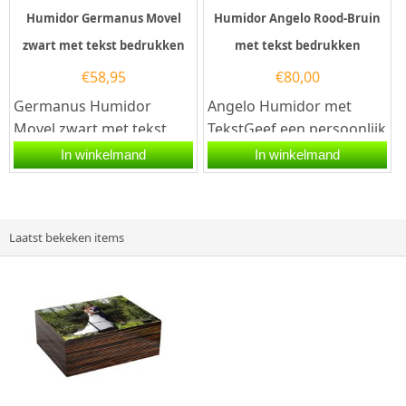
Humidor Germanus Movel
Humidor Angelo Rood-Bruin
zwart met tekst bedrukken
met tekst bedrukken
€
58,95
€
80,00
Germanus Humidor
Angelo Humidor met
Movel zwart met tekst
TekstGeef een persoonlijk
bedrukkenBen je op zoek
en tijdloos geschenk door
In winkelmand
In winkelmand
naar een origineel
de Angelo Humidor Rood-
geschenk voor een...
bruin...
Laatst bekeken items