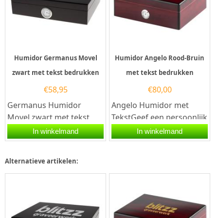
Humidor Germanus Movel
Humidor Angelo Rood-Bruin
zwart met tekst bedrukken
met tekst bedrukken
€
58,95
€
80,00
Germanus Humidor
Angelo Humidor met
Movel zwart met tekst
TekstGeef een persoonlijk
bedrukkenBen je op zoek
en tijdloos geschenk door
In winkelmand
In winkelmand
naar een origineel
de Angelo Humidor Rood-
geschenk voor een...
bruin...
Alternatieve artikelen: