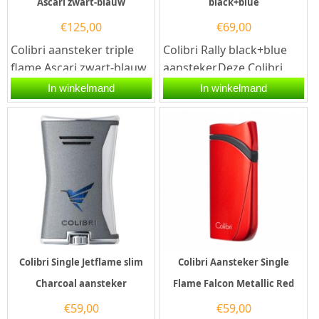
Ascari zwart-blauw
black+blue
€
125,00
€
69,00
Colibri aansteker triple
Colibri Rally black+blue
flame Ascari zwart-blauw.
aansteker.Deze Colibri
Deze Colibri aansteker
aansteker heeft een
In winkelmand
In winkelmand
heeft een krachtige...
krachtige...
Colibri Single Jetflame slim
Colibri Aansteker Single
Charcoal aansteker
Flame Falcon Metallic Red
€
59,00
€
59,00