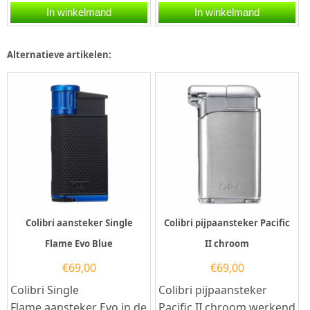
werkend op butaangas.
zwart/rosegoud. Deze
In winkelmand
In winkelmand
Deze
Colibri aansteker heeft
rechthoekige Colibri...
een...
Alternatieve artikelen:
Colibri aansteker Single
Colibri pijpaansteker Pacific
Flame Evo Blue
II chroom
€
69,00
€
69,00
Colibri Single
Colibri pijpaansteker
Flame aansteker Evo in de
Pacific II chroom werkend