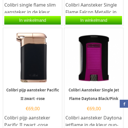
Colibri single flame slim
Colibri Aansteker Single
aansteker in de kleur
Flame Falcon Metallic in
charcoal, ofwel een matte
de kleur rood. Deze
In winkelmand
In winkelmand
donkergrijze kleur met...
Colibri aansteker heeft
een...
Colibri pijp aansteker Pacific
Colibri Aansteker Single Jet
II zwart -rose
Flame Daytona Black/Pink
€
69,00
€
69,00
Colibri pijp aansteker
Colibri aansteker Daytona
Pacific II zwart -rose
jetflame in de kleur gun-