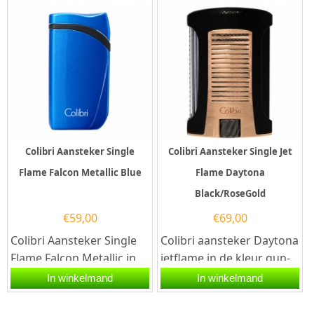
Colibri Aansteker Single
Colibri Aansteker Single Jet
Flame Falcon Metallic Blue
Flame Daytona
Black/RoseGold
€
59,00
€
69,00
Colibri Aansteker Single
Colibri aansteker Daytona
Flame Falcon Metallic in
jetflame in de kleur gun-
de kleur blauw. Deze
zwart/rosegoud. Deze
In winkelmand
In winkelmand
Colibri aansteker heeft
Colibri aansteker heeft
een...
een...