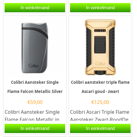
kleur blauw. Deze Colibri
op
In winkelmand
In winkelmand
aansteker heeft...
butaangas.Deze Colibri
aansteker heeft een...
Colibri Aansteker Single
Colibri aansteker triple flame
Flame Falcon Metallic Silver
Ascari goud - zwart
€
59,00
€
125,00
Colibri Aansteker Single
Colibri Ascari Triple Flame
Flame Falcon Metallic in
Aansteker Zwart-RoodDe
de kleur zilver. Deze
Colibri Ascari zwart-rood
In winkelmand
In winkelmand
Colibri aansteker heeft...
is een hoogwaardige...