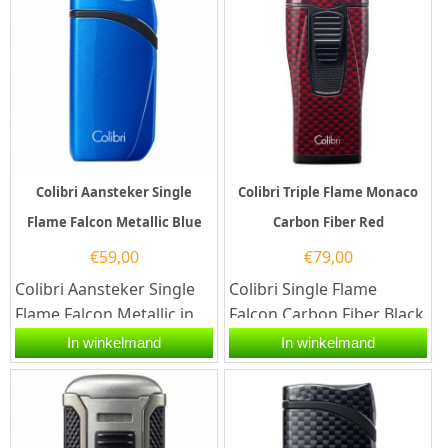
Colibri Aansteker Single
Colibri Triple Flame Monaco
Flame Falcon Metallic Blue
Carbon Fiber Red
€
59,00
€
79,00
Colibri Aansteker Single
Colibri Single Flame
Flame Falcon Metallic in
Falcon Carbon Fiber Black
de kleur blauw. Deze
in kleur zwart. Deze
In winkelmand
In winkelmand
Colibri aansteker heeft
Colibri aansteker heeft
een...
een...