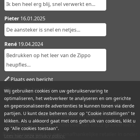
Ik ben heel erg blij, snel verwerkt en...
Pieter
16.01.2025
De aansteker is snel en netjes...
René
19.04.2024
Bedrukken op het leer van de Zippo
heupfles...
Plaats een bericht
Lees alle berichten
Wij gebruiken cookies om uw gebruikservaring te
optimaliseren, het webverkeer te analyseren en om gerichte
Aanstekers.be - Ruime collectie aanstekers | Zippo,
en gepersonaliseerde advertenties te kunnen tonen via derde
partijen. U kunt deze beheren door op "Cookie instellingen" te
Ronson, Colibri en meer!
klikken. Als u akkoord gaat met ons gebruik van cookies, klikt u
Aanstekers.be is een onderdeel van BlitZz graveerwerk.
op "Alle cookies toestaan".
BlitZz graveerwerk is een onafhankelijke retailer in onder
Lees hier onze privacy policy.