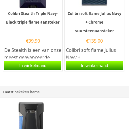
Colibri Stealth Triple Navy-
Colibri soft flame Julius Navy
Black triple flame aansteker
+ Chrome
vuursteenaansteker
€
99,90
€
135,00
De Stealth is een van onze
Colibri soft flame Julius
meest geavanceerde
Navy +
aanstekers ooit: met
Chrome vuursteenaanste
In winkelmand
In winkelmand
piramidevormige
ker. Deze Colibri
drievoudige...
vuuraansteker heeft...
Laatst bekeken items