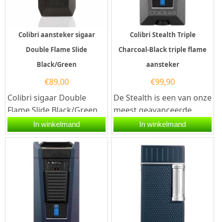
Colibri aansteker sigaar
Colibri Stealth Triple
Double Flame Slide
Charcoal-Black triple flame
Black/Green
aansteker
€
89,00
€
99,90
Colibri sigaar Double
De Stealth is een van onze
Flame Slide Black/Green.
meest geavanceerde
Deze Colibri sigaren
aanstekers ooit: met
In winkelmand
In winkelmand
aansteker heeft...
piramidevormige
drievoudige...