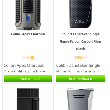
Colibri Apex Charcoal
Colibri aansteker Single
Flame Falcon Carbon Fiber
Black
€
69,00
€
59,00
Colibri Apex Charcoal.
Colibri aansteker Single
Deze Colibri aansteker
Flame Falcon Carbon
heeft 1 stormvlammen en
Fiber Black in de kleur
In winkelmand
In winkelmand
een electronische...
zwart. Deze Colibri
aansteker...