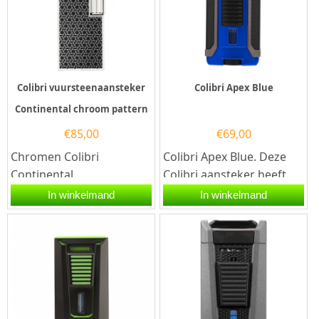
Colibri vuursteenaansteker
Colibri Apex Blue
Continental chroom pattern
€
85,00
€
69,00
Chromen Colibri
Colibri Apex Blue. Deze
Continental
Colibri aansteker heeft
Vuursteenaansteker
1 stormvlammen en een
In winkelmand
In winkelmand
Graveren – Luxe Cadeau
electronische...
voor HemBen je op zoek
naar...