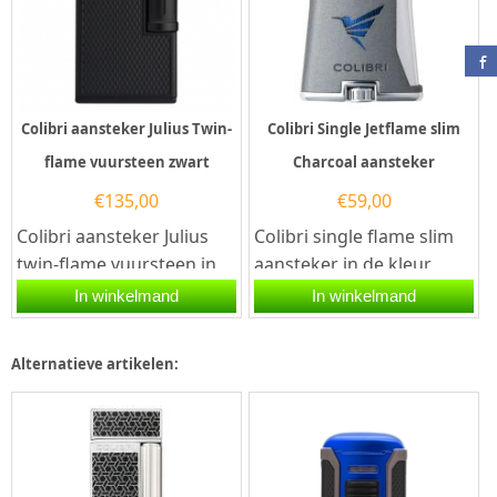
Colibri aansteker Julius Twin-
Colibri Single Jetflame slim
flame vuursteen zwart
Charcoal aansteker
€
135,00
€
59,00
Colibri aansteker Julius
Colibri single flame slim
twin-flame vuursteen in
aansteker in de kleur
de kleur zwart. Het
charcoal, ofwel een matte
In winkelmand
In winkelmand
bijzondere aan...
donkergrijze kleur met...
Alternatieve artikelen: