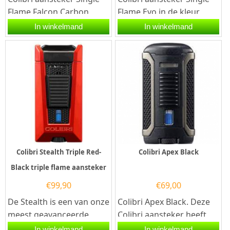
Flame Falcon Carbon
Flame Evo in de kleur
Fiber Black in de kleur
zwart. Deze Colibri
In winkelmand
In winkelmand
zwart. Deze Colibri
aansteker heeft een...
aansteker...
Colibri Stealth Triple Red-
Colibri Apex Black
Black triple flame aansteker
€
99,90
€
69,00
De Stealth is een van onze
Colibri Apex Black. Deze
meest geavanceerde
Colibri aansteker heeft
aanstekers ooit: met
1 stormvlammen en een
In winkelmand
In winkelmand