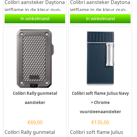
Colibri aansteker Daytona
Colibri aansteker Daytona
jetflame in de kleur gun-
jetflame in de kleur gun-
zwart. Deze Colibri
zwart/rosegoud. Deze
In winkelmand
In winkelmand
aansteker heeft een...
Colibri aansteker heeft
een...
Colibri Rally gunmetal
Colibri soft flame Julius Navy
aansteker
+ Chrome
vuursteenaansteker
€
69,00
€
135,00
Colibri Rally gunmetal
Colibri soft flame Julius