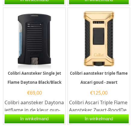
piramidevormige
electronische...
drievoudige...
Colibri Aansteker Single Jet
Colibri aansteker triple flame
Flame Daytona Black/Black
Ascari goud - zwart
€
69,00
€
125,00
Colibri aansteker Daytona
Colibri Ascari Triple Flame
jetflame in de kleur gun-
Aansteker Zwart-RoodDe
zwart. Deze Colibri
Colibri Ascari zwart-rood
In winkelmand
In winkelmand
aansteker heeft een...
is een hoogwaardige...