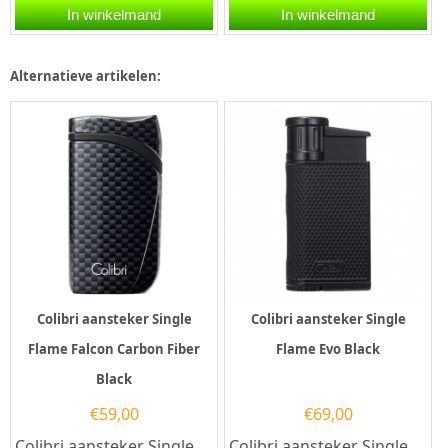
aanstekers ooit: met
Fiber Black in de kleur
In winkelmand
In winkelmand
piramidevormige
zwart. Deze Colibri
drievoudige...
aansteker...
Alternatieve artikelen:
Colibri aansteker Single
Colibri aansteker Single
Flame Falcon Carbon Fiber
Flame Evo Black
Black
€
59,00
€
69,00
Colibri aansteker Single
Colibri aansteker Single