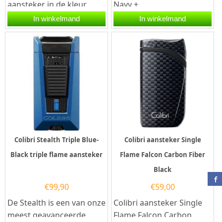
aansteker in de kleur
Navy +
grijs. Deze Colibri
Chrome vuursteenaanste
In winkelmand
In winkelmand
aansteker heeft een
ker. Deze Colibri
krachtige...
vuuraansteker heeft...
Colibri Stealth Triple Blue-
Colibri aansteker Single
Black triple flame aansteker
Flame Falcon Carbon Fiber
Black
€
99,90
€
59,00
De Stealth is een van onze
Colibri aansteker Single
meest geavanceerde
Flame Falcon Carbon