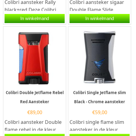
Colibri aansteker Rally
Colibri aansteker sigaar
black+red.Deze Colibri
Double Flame Slide
aansteker heeft een
Black/Rose gold. Deze
In winkelmand
In winkelmand
krachtige stormvlam en
Colibri sigaren aansteker
een...
heeft...
Colibri Double Jetflame Rebel
Colibri Single Jetflame slim
Red Aansteker
Black - Chrome aansteker
€
89,00
€
59,00
Colibri aansteker Double
Colibri single flame slim
flame rebel in de kleur
aansteker in de kleur