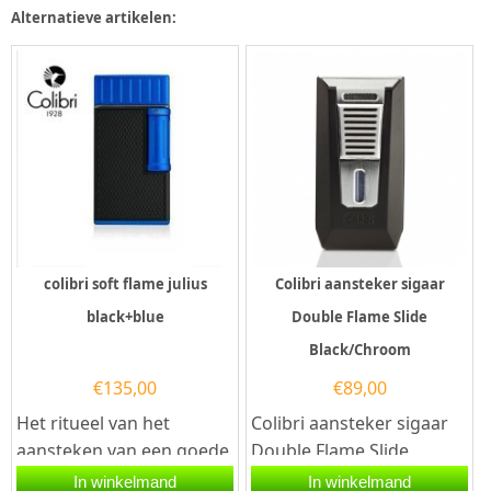
een...
ontsteking....
Alternatieve artikelen:
colibri soft flame julius
Colibri aansteker sigaar
black+blue
Double Flame Slide
Black/Chroom
€
135,00
€
89,00
Het ritueel van het
Colibri aansteker sigaar
aansteken van een goede
Double Flame Slide
sigaar is er een van
Black/Chroom. Deze
In winkelmand
In winkelmand