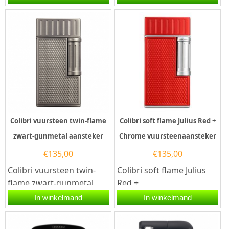
traditie en vaardigheid -
Colibri sigaren aansteker
en het...
heeft...
Colibri vuursteen twin-flame
Colibri soft flame Julius Red +
zwart-gunmetal aansteker
Chrome vuursteenaansteker
€
135,00
€
135,00
Colibri vuursteen twin-
Colibri soft flame Julius
flame zwart-gunmetal
Red +
aansteker. Deze Colibri
Chrome vuursteenaanste
In winkelmand
In winkelmand
aansteker heeft een...
ker. Deze Colibri
vuuraansteker heeft...