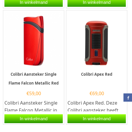
rood. De aansteker werkt
zwart-chrome. Deze
In winkelmand
In winkelmand
op butaangas en is...
Colibri aansteker heeft
een...
Colibri Aansteker Single
Colibri Apex Red
Flame Falcon Metallic Red
€
59,00
€
69,00
Colibri Aansteker Single
Colibri Apex Red. Deze
Flame Falcon Metallic in
Colibri aansteker heeft
de kleur rood. Deze
1 stormvlammen en een
In winkelmand
In winkelmand
Colibri aansteker heeft
electronische