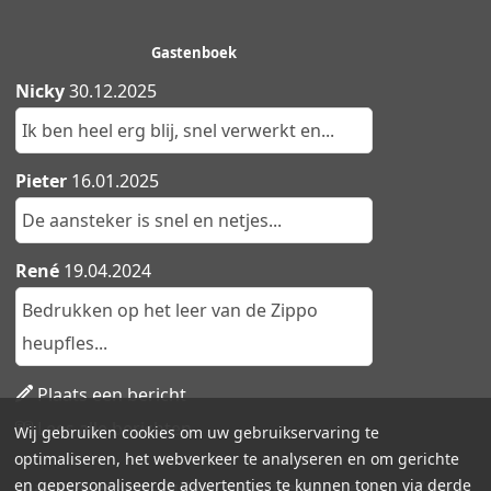
Gastenboek
Nicky
30.12.2025
Ik ben heel erg blij, snel verwerkt en...
Pieter
16.01.2025
De aansteker is snel en netjes...
René
19.04.2024
Bedrukken op het leer van de Zippo
heupfles...
Plaats een bericht
Lees alle berichten
Wij gebruiken cookies om uw gebruikservaring te
optimaliseren, het webverkeer te analyseren en om gerichte
en gepersonaliseerde advertenties te kunnen tonen via derde
Aanstekers.be - Ruime collectie aanstekers | Zippo,