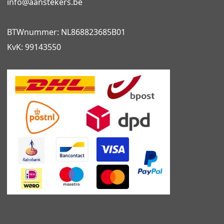
info@
aanstekers.be
BTWnummer: NL868823685B01
KvK: 99143550