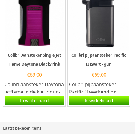
Colibri Aansteker Single Jet
Colibri pijpaansteker Pacific
Flame Daytona Black/Pink
II zwart - gun
€
69,00
€
69,00
Colibri aansteker Daytona
Colibri pijpaansteker
jetflame in de kleur gun-
Pacific II werkend op
zwart/rosegoud. Deze
butaangas. ...
In winkelmand
In winkelmand
Colibri aansteker heeft
een...
Laatst bekeken items