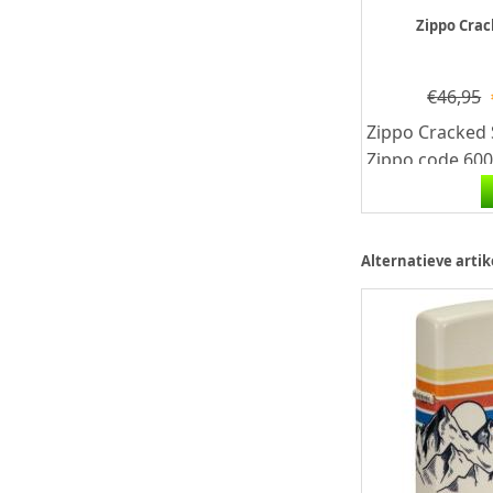
Zippo Crac
€
46,95
Zippo Cracked 
Zippo code 60
zippo heeft ee
afwerking met 
Alternatieve artik