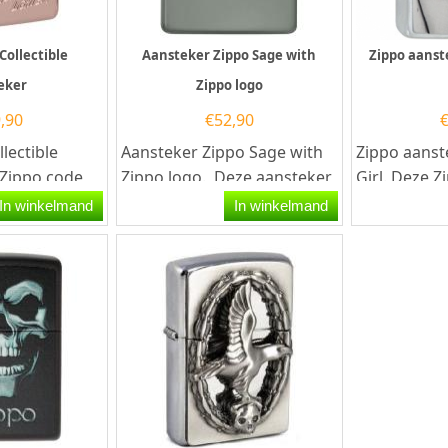
Collectible
Aansteker Zippo Sage with
Zippo aanst
eker
Zippo logo
,90
€
52,90
llectible
Aansteker Zippo Sage with
Zippo aanst
 Zippo code
Zippo logo. Deze aansteker
Girl. Deze 
n Zippo
van zippo heeft rondom een
heeft een g
In winkelmand
In winkelmand
...
mat...
chromen afw