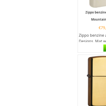
Zippo benzin
Mountain
€
79
Zippo benzine 
Designs. Mat w
benzine aanst
de voorzijde ee