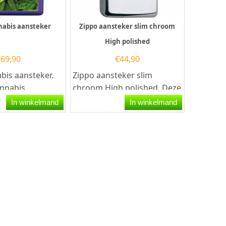
nabis aansteker
Zippo aansteker slim chroom
High polished
€
69,90
€
44,90
bis aansteker.
Zippo aansteker slim
nnabis
chroom High polished. Deze
 mat...
Zippo aansteker heeft een
In winkelmand
In winkelmand
hoogglans chromen...