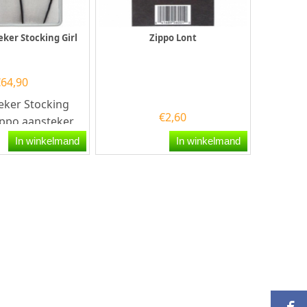
eker Stocking Girl
Zippo Lont
€
64,90
eker Stocking
€
2,60
Zippo aansteker
eborsteld
In winkelmand
In winkelmand
erking en aan...