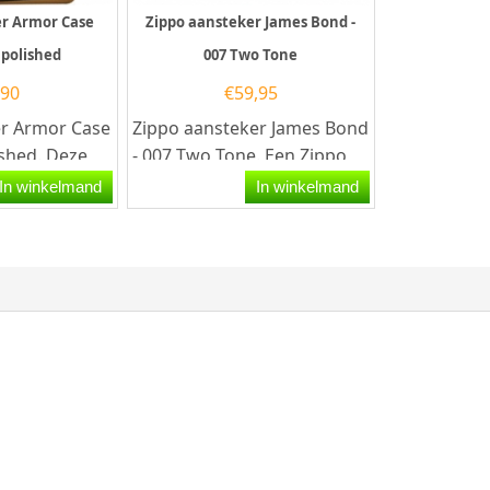
er Armor Case
Zippo aansteker James Bond -
 polished
007 Two Tone
,90
€
59,95
er Armor Case
Zippo aansteker James Bond
ished. Deze
- 007 Two Tone. Een Zippo
r heeft een
aansteker is een zeer
In winkelmand
In winkelmand
ing...
kwalitatieve aanstekers...