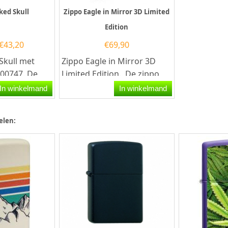
ked Skull
Zippo Eagle in Mirror 3D Limited
Edition
€
43,20
€
69,90
Skull met
Zippo Eagle in Mirror 3D
000747. De
Limited Edition. De zippo
n zwart matte
heeft een hoogglans
In winkelmand
In winkelmand
aan de...
afwerking met aan...
elen: