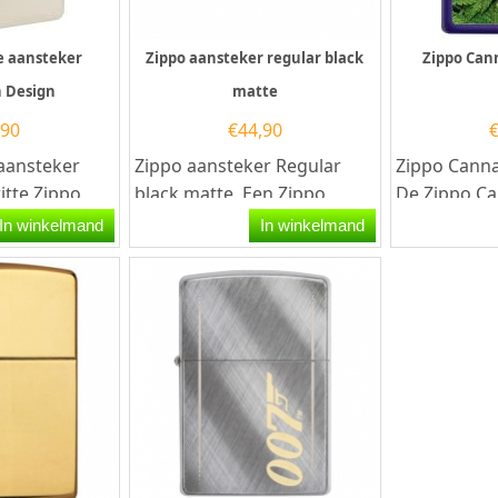
e aansteker
Zippo aansteker regular black
Zippo Can
 Design
matte
,90
€
44,90
aansteker
Zippo aansteker Regular
Zippo Canna
itte Zippo
black matte. Een Zippo
De Zippo Ca
eker met aan
aansteker is een zeer
aansteker is
In winkelmand
In winkelmand
n...
kwalitatieve aanstekers
met...