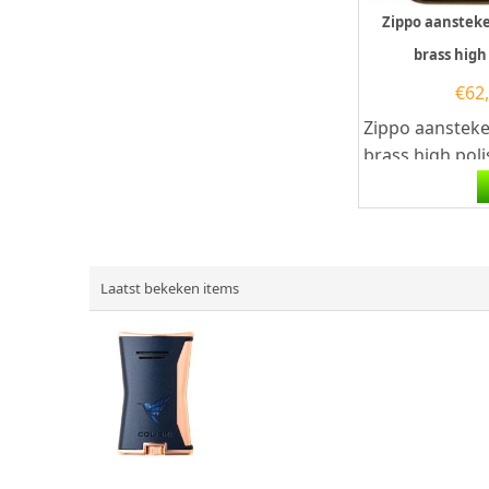
Zippo aanstek
brass high
€
62
Zippo aanstek
brass high pol
Zippo aansteke
hoogglans mess
Laatst bekeken items