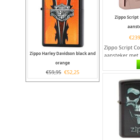
Zippo Script 
aanst
€
239
Zippo Script Co
Zippo Harley Davidson black and
aansteker met
60.006.832. Ee
orange
aansteker is een
€
59,95
€
52,25