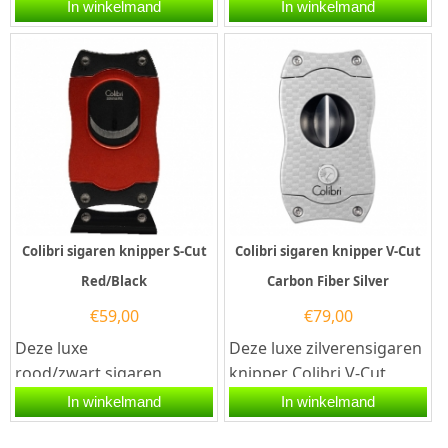
Cut Black is voorzien van
is gedurfd, mannelijk en
In winkelmand
In winkelmand
twee snijmessen van...
prachtig ontworpen. De...
Colibri sigaren knipper S-Cut
Colibri sigaren knipper V-Cut
Red/Black
Carbon Fiber Silver
€
59,00
€
79,00
Deze luxe
Deze luxe zilverensigaren
rood/zwart sigaren
knipper Colibri V-Cut
knipper Colibri S-Cut is
Carbon Fiber Silver is
In winkelmand
In winkelmand
voorzien van twee
voorzien van twee
snijmessen van...
snijmessen...