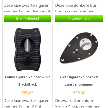
Deze luxe zwarte sigaren
Deze luxe donkere burl
knipper Colibri diamant V-
hout sigaren knipper
Cut Black heeft twee
Colibri Cut Blades is
In winkelmand
In winkelmand
snijmessen van roestvrij...
voorzien van twee
snijmessen...
Colibri sigaren knipper V-Cut
Xikar sigarenknipper XI1
Black/Black
zwart alluminium
€
89,00
€
99,00
Deze luxe zwarte sigaren
De zwart alluminium
knipper Colibri V-Cut
Xikar XI1 sigarenknipper