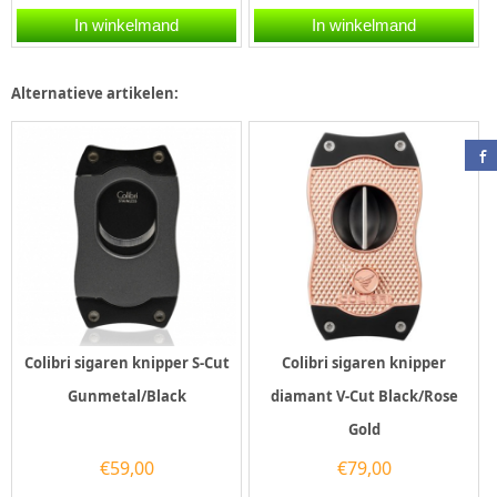
Black/Black is voorzien
is gedurfd, mannelijk en
In winkelmand
In winkelmand
van twee snijmessen
prachtig ontworpen. De...
van...
Alternatieve artikelen:
Colibri sigaren knipper S-Cut
Colibri sigaren knipper
Gunmetal/Black
diamant V-Cut Black/Rose
Gold
€
59,00
€
79,00