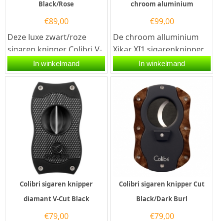
Black/Rose
chroom aluminium
€
89,00
€
99,00
Deze luxe zwart/roze
De chroom alluminium
sigaren knipper Colibri V-
Xikar XI1 sigarenknipper
Cut Black/Rose is
is gedurfd, mannelijk en
In winkelmand
In winkelmand
voorzien van twee
prachtig ontworpen. De...
snijmessen van...
Colibri sigaren knipper
Colibri sigaren knipper Cut
diamant V-Cut Black
Black/Dark Burl
€
79,00
€
79,00