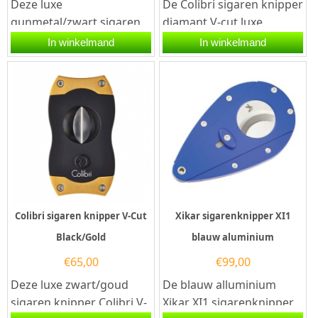
Deze luxe
De Colibri sigaren knipper
gunmetal/zwart sigaren
diamant V-cut luxe
knipper Colibri S-Cut is
zwart/rosegoud
In winkelmand
In winkelmand
voorzien van twee
heeft twee snijmessen
snijmessen van...
van...
Colibri sigaren knipper V-Cut
Xikar sigarenknipper XI1
Black/Gold
blauw aluminium
€
65,00
€
99,00
Deze luxe zwart/goud
De blauw alluminium
sigaren knipper Colibri V-
Xikar XI1 sigarenknipper