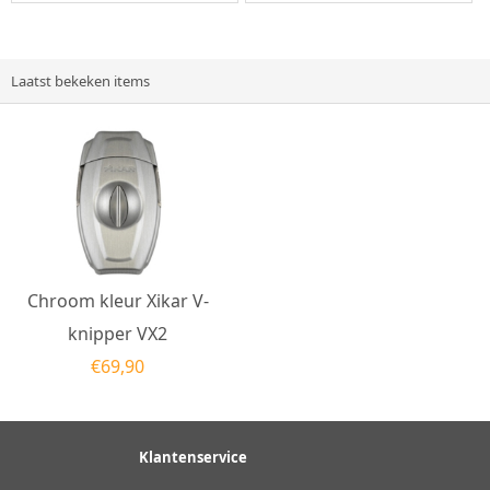
combinatie van de Colibri
snijmessen van roestvrij...
S-Cut...
Laatst bekeken items
Chroom kleur Xikar V-
knipper VX2
€
69,90
Klantenservice