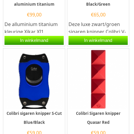
aluminium titanium
Black/Green
€
99,00
€
65,00
De alluminium titanium
Deze luxe zwart/groen
kleurige Xikar XI1
sigaren knipper Colibri V-
sigarenknipper is
Cut Black is voorzien van
In winkelmand
In winkelmand
gedurfd, mannelijk en
twee snijmessen van...
prachtig...
Colibri sigaren knipper S-Cut
Colibri Sigaren knipper
Blue/Black
Quasar Red
€
59,00
€
59,00