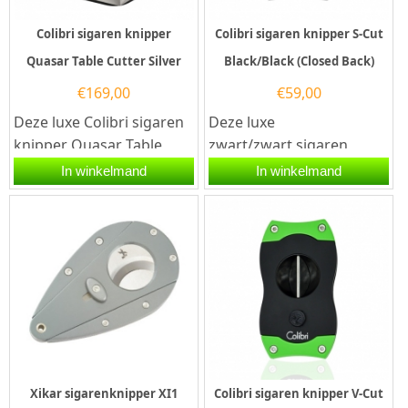
Colibri sigaren knipper
Colibri sigaren knipper S-Cut
Quasar Table Cutter Silver
Black/Black (Closed Back)
€
169,00
€
59,00
Deze luxe Colibri sigaren
Deze luxe
knipper Quasar Table
zwart/zwart sigaren
Cutter Silver is één
knipper Colibri S-Cut
In winkelmand
In winkelmand
combinatie van de
(Closed Back) is voorzien
Colibri...
van twee...
Xikar sigarenknipper XI1
Colibri sigaren knipper V-Cut