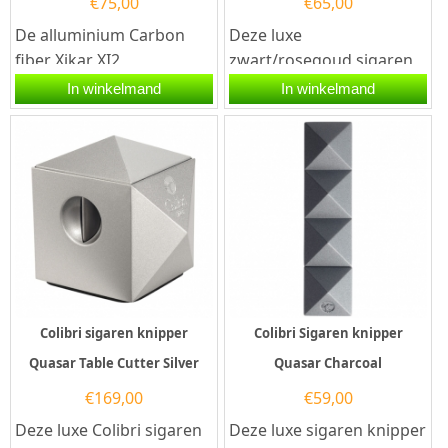
€
75,00
€
65,00
De alluminium Carbon
Deze luxe
fiber Xikar XI2
zwart/rosegoud sigaren
sigarenknipper is
knipper Colibri V-Cut
In winkelmand
In winkelmand
gedurfd, mannelijk en
Black is voorzien van twee
prachtig ontworpen. De...
snijmessen van...
Colibri sigaren knipper
Colibri Sigaren knipper
Quasar Table Cutter Silver
Quasar Charcoal
€
169,00
€
59,00
Deze luxe Colibri sigaren
Deze luxe sigaren knipper