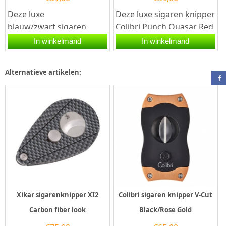
Deze luxe
Deze luxe sigaren knipper
blauw/zwart sigaren
Colibri Punch Quasar Red
knipper Colibri S-Cut is
is voorzien van drie
In winkelmand
In winkelmand
voorzien van twee
roestvrijstalen messen...
snijmessen van...
Alternatieve artikelen:
Xikar sigarenknipper XI2
Colibri sigaren knipper V-Cut
Carbon fiber look
Black/Rose Gold