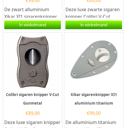
€
99,00
€
65,00
De zwart alluminium
Deze luxe zwarte sigaren
Xikar XI1 sigarenknipper
knipper Colibri V-Cut
is gedurfd, mannelijk en
Black is voorzien van twee
In winkelmand
In winkelmand
prachtig ontworpen. De...
snijmessen van roestvrij...
Colibri sigaren knipper V-Cut
Xikar sigarenknipper XI1
Gunmetal
aluminium titanium
€
89,00
€
99,00
Deze luxe sigaren knipper
De alluminium titanium