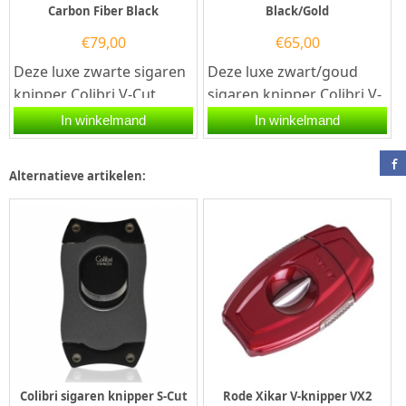
Carbon Fiber Black
Black/Gold
€
79,00
€
65,00
Deze luxe zwarte sigaren
Deze luxe zwart/goud
knipper Colibri V-Cut
sigaren knipper Colibri V-
Carbon Fiber Black is
Cut Black is voorzien van
In winkelmand
In winkelmand
voorzien van twee...
twee snijmessen van...
Alternatieve artikelen:
Colibri sigaren knipper S-Cut
Rode Xikar V-knipper VX2