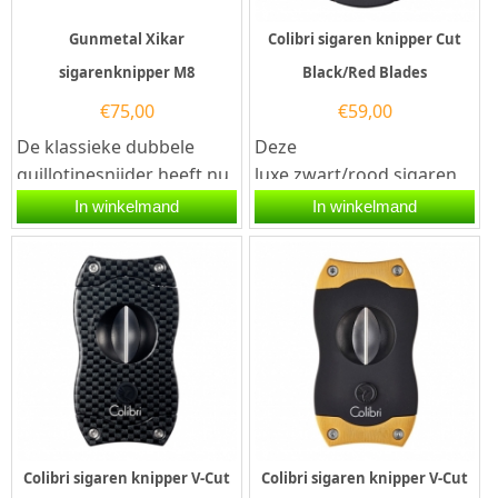
Gunmetal Xikar
Colibri sigaren knipper Cut
sigarenknipper M8
Black/Red Blades
€
75,00
€
59,00
De klassieke dubbele
Deze
guillotinesnijder heeft nu
luxe zwart/rood sigaren
een meer verfijnde look
knipper Colibri Cut Blades
In winkelmand
In winkelmand
en feel. De M8 behoudt...
is voorzien van twee...
Colibri sigaren knipper V-Cut
Colibri sigaren knipper V-Cut