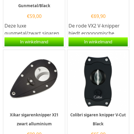
Gunmetal/Black
€
59,00
€
69,90
Deze luxe
De rode VX2 V-knipper
gunmetal/zwart sigaren
biedt ergonomische
knipper Colibri S-Cut is
bediening met één hand
In winkelmand
In winkelmand
voorzien van twee
en maakt gebruik van...
snijmessen van...
Xikar sigarenknipper XI1
Colibri sigaren knipper V-Cut
zwart alluminium
Black