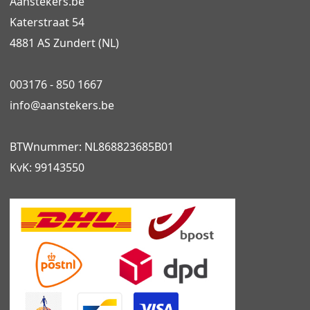
Aanstekers.be
Katerstraat 54
4881 AS Zundert (NL)
003176 - 850 1667
info@
aanstekers.be
BTWnummer: NL868823685B01
KvK: 99143550