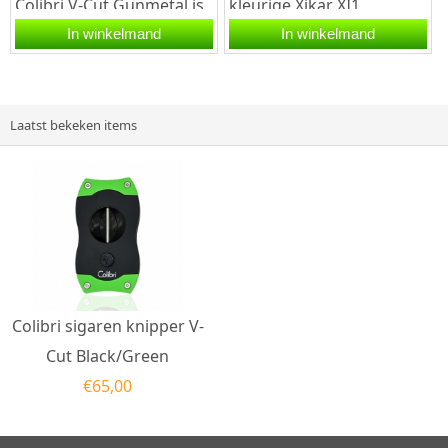
Colibri V-Cut Gunmetal is
kleurige Xikar XI1
voorzien van twee
sigarenknipper is
In winkelmand
In winkelmand
snijmessen van roestvrij...
gedurfd, mannelijk en
prachtig...
Laatst bekeken items
Colibri sigaren knipper V-
Cut Black/Green
€
65,00