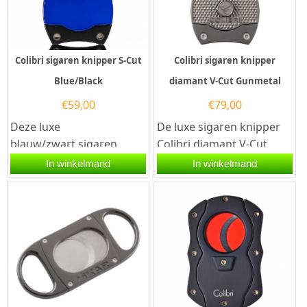
Colibri sigaren knipper S-Cut
Colibri sigaren knipper
Blue/Black
diamant V-Cut Gunmetal
€
59,00
€
79,00
Deze luxe
De luxe sigaren knipper
blauw/zwart sigaren
Colibri diamant V-Cut
knipper Colibri S-Cut is
Gunmetal heeft twee
In winkelmand
In winkelmand
voorzien van twee
snijmessen van roestvrij...
snijmessen van...