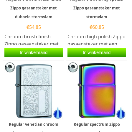
Zippo gasaansteker met
Zippo gasaansteker met
dubbele stormvlam
stormvlam
€
54,85
€
60,85
Chroom brush finish
Chroom high polish Zippo
Zippo gasaansteker met
gasaansteker met een
een dubbele
stormvlam. Deze Zippo
In winkelmand
In winkelmand
stormvlam. Deze Zippo
aansteker heeft een...
aansteker heeft...
Regular venetian chroom
Regular spectrum Zippo