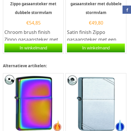
Zippo gasaansteker met
gasaansteker met dubbele
dubbele stormvlam
stormvlam
€
54,85
€
49,80
Chroom brush finish
Satin finish Zippo
Zippo gasaansteker met
gasaansteker met een
een dubbele
dubbele stormvlam. Deze
In winkelmand
In winkelmand
stormvlam. Deze Zippo
Zippo aansteker heeft
aansteker heeft...
een satijnen...
Alternatieve artikelen: