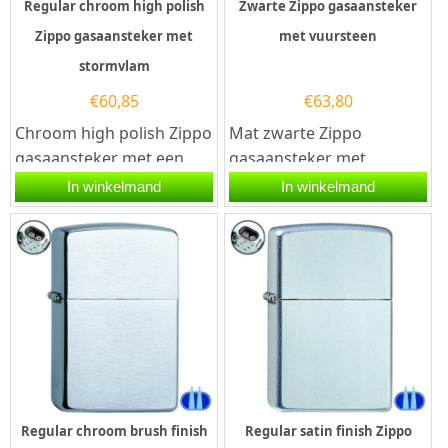
Regular chroom high polish
Zwarte Zippo gasaansteker
Zippo gasaansteker met
met vuursteen
stormvlam
€
60,85
€
63,80
Chroom high polish Zippo
Mat zwarte Zippo
gasaansteker met een
gasaansteker met
stormvlam. Deze Zippo
vuursteen. Deze Zippo is
In winkelmand
In winkelmand
aansteker heeft een...
voorzien van een
speciaal...
Regular chroom brush finish
Regular satin finish Zippo