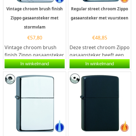
Vintage chroom brush finish
Regular street chroom Zippo
Zippo gasaansteker met
gasaansteker met vuursteen
stormvlam
€
57,80
€
48,85
Vintage chroom brush
Deze street chroom Zippo
finish Zippo gasaansteker
gasaansteker heeft een
met stormvlam. Deze
mat chromen afwerking
In winkelmand
In winkelmand
Zippo aansteker heeft
met krassen. Hierdoor
een...
lijkt...