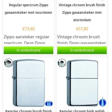
Regular spectrum Zippo
Vintage chroom brush finish
gasaansteker met vuursteen
Zippo gasaansteker met
stormvlam
€
73,80
€
57,80
Zippo aansteker regular
Vintage chroom brush
spectrum. Deze Zippo
finish Zippo gasaansteker
aansteker heeft een
met stormvlam. Deze
In winkelmand
In winkelmand
glanzende...
Zippo aansteker heeft
een...
Regular chroom brush finish
Regular chroom high polish