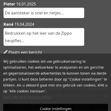
Pieter
16.01.2025
De aansteker is snel en netjes...
René
19.04.2024
Bedrukken op het leer van de Zippo
heupfles...
Plaats een bericht
Lees alle berichten
Wij gebruiken cookies om uw gebruikservaring te
optimaliseren, het webverkeer te analyseren en om gerichte
Aanstekers.be - Ruime collectie aanstekers | Zippo,
en gepersonaliseerde advertenties te kunnen tonen via derde
partijen. U kunt deze beheren door op "Cookie instellingen" te
Ronson, Colibri en meer!
klikken. Als u akkoord gaat met ons gebruik van cookies, klikt u
Aanstekers.be is een onderdeel van BlitZz graveerwerk.
op "Alle cookies toestaan".
BlitZz graveerwerk is een onafhankelijke retailer in onder
Lees hier onze privacy policy.
andere Zippo, Ronson en Colibri producten.
Cookie instellingen
© Copyright BlitZz graveerwerk 2026 - All rights reserved