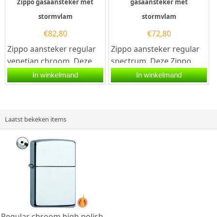
Zippo gasaansteker met
gasaansteker met
stormvlam
stormvlam
€
82,80
€
72,80
Zippo aansteker regular
Zippo aansteker regular
venetian chroom. Deze
spectrum. Deze Zippo
Zippo aansteker heeft
aansteker heeft een
In winkelmand
In winkelmand
een hoogglans chromen
glanzende...
afwerking...
Laatst bekeken items
Regular chroom high polish