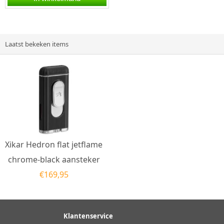
vlamDe Xikar Hedron
Flat...
Laatst bekeken items
Xikar Hedron flat jetflame
chrome-black aansteker
€
169,95
Klantenservice