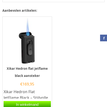
Aanbevolen artikelen:
Xikar Hedron flat jetflame
black aansteker
€
169,95
Xikar Hedron Flat
JetFlame Black – Stijlvolle
luxe met krachtige
In winkelmand