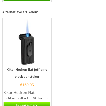
vlamDe Xikar Hedron
Flat...
Alternatieve artikelen:
Xikar Hedron flat jetflame
black aansteker
€
169,95
Xikar Hedron Flat
JetFlame Black – Stijlvolle
luxe met krachtige
In winkelmand