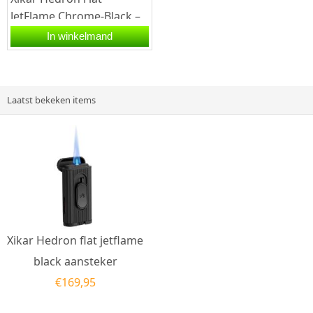
JetFlame Chrome-Black –
Stijlvolle luxe met
In winkelmand
krachtige vlamDe Xikar
Hedron Flat...
Laatst bekeken items
Xikar Hedron flat jetflame
black aansteker
€
169,95