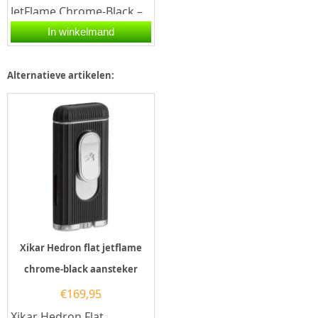
JetFlame Chrome-Black –
Stijlvolle luxe met
In winkelmand
krachtige vlamDe Xikar
Hedron Flat...
Alternatieve artikelen:
Xikar Hedron flat jetflame
chrome-black aansteker
€
169,95
Xikar Hedron Flat