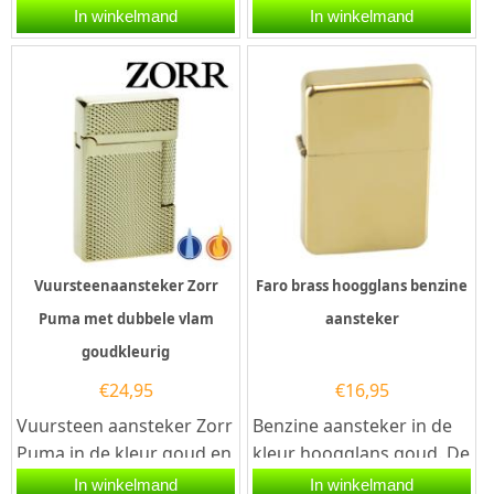
Rome in de kleur goud-
kleur chroom-carbon.
In winkelmand
In winkelmand
zwart. Deze aansteker
Deze aansteker heeft
heeft een
een...
vuursteenontsteking...
Vuursteenaansteker Zorr
Faro brass hoogglans benzine
Puma met dubbele vlam
aansteker
goudkleurig
€
24,95
€
16,95
Vuursteen aansteker Zorr
Benzine aansteker in de
Puma in de kleur goud en
kleur hoogglans goud. De
met prachtig reliëf aan de
aansteker is van het merk
In winkelmand
In winkelmand