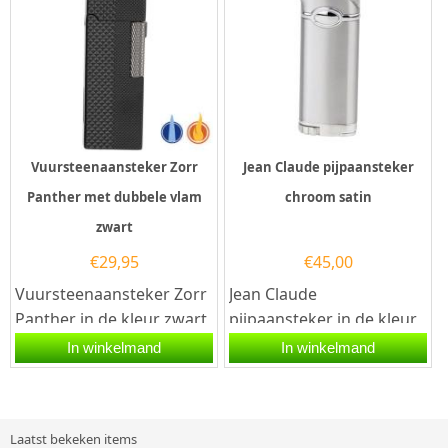
Vuursteenaansteker Zorr
Jean Claude pijpaansteker
Panther met dubbele vlam
chroom satin
zwart
€
29,95
€
45,00
Vuursteenaansteker Zorr
Jean Claude
Panther in de kleur zwart
pijpaansteker in de kleur
en met een grip design
chroom satin met een
In winkelmand
In winkelmand
aan de voorkant en...
eenvoudige bediening via
de...
Laatst bekeken items