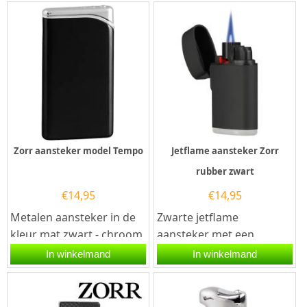
aansteker...
een...
Zorr aansteker model Tempo
Jetflame aansteker Zorr
rubber zwart
€
14,95
€
14,95
Metalen aansteker in de
Zwarte jetflame
kleur mat zwart - chroom
aansteker met een
met een slank design. De
elektronische ontsteking
In winkelmand
In winkelmand
gasaansteker is
en een rubberen
eenvoudig...
afwerking. De aansteker...