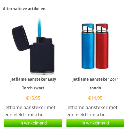
Alternatieve artikelen:
Jetflame aansteker Easy
Jetflame aansteker Zorr
Torch zwart
rondo
€
15,95
€
14,95
Jetflame aansteker met
Jetflame aansteker met
een elektronische
een elektronische
ontsteking en een zwarte
ontsteking. De aansteker
In winkelmand
In winkelmand
rubberen afwerking. De
van het merk Zorr geeft