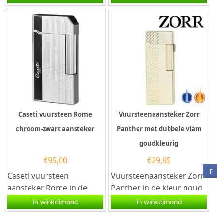
voorkant en...
Faro en werkt op...
Caseti vuursteen Rome
Vuursteenaansteker Zorr
chroom-zwart aansteker
Panther met dubbele vlam
goudkleurig
€
95,00
€
29,95
Caseti vuursteen
Vuursteenaansteker Zorr
aansteker Rome in de
Panther in de kleur goud
kleur chroom-zwart. Deze
en met een grip design
In winkelmand
In winkelmand
aansteker heeft een...
aan de voorkant en...