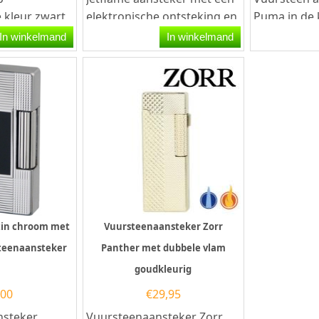
 kleur zwart
elektronische ontsteking en
Puma in de 
udige
een zwarte rubberen
en met een 
In winkelmand
In winkelmand
de
afwerking. De aansteker...
design aan d
tin chroom met
Vuursteenaansteker Zorr
steenaansteker
Panther met dubbele vlam
goudkleurig
,00
€
29,95
nsteker
Vuursteenaansteker Zorr