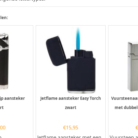
len:
ijp aansteker
Jetflame aansteker Easy Torch
Vuursteenaa
rt
zwart
met dubbel
,00
€
15,95
p
Jetflame aansteker met een
Vuursteen a