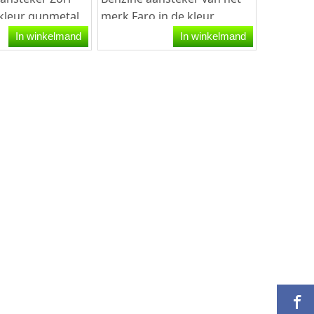
kleur gunmetal
merk Faro in de kleur
gestreept
geborsteld chroom. De
In winkelmand
In winkelmand
e voor- en...
aansteker werkt op benzine
en...