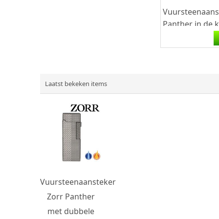
Vuursteenaans
Panther in de 
met een grip d
voorkant en...
Laatst bekeken items
Vuursteenaansteker
Zorr Panther
met dubbele