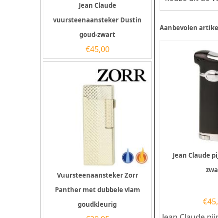
Jean Claude
vuursteenaansteker Dustin
Aanbevolen artike
goud-zwart
€
45,00
Jean Claude p
zwa
Vuursteenaansteker Zorr
Panther met dubbele vlam
€
45
goudkleurig
Jean Claude pij