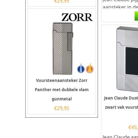
€
29,95
aansteker in de
met een eenvo
bediening via 
hoogglans...
Vuursteenaansteker Zorr
Panther met dubbele vlam
Jean Claude Dus
gunmetal
zwart vak vuur
€
29,95
€
45
Jean Claude aa