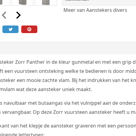
Meer van Aanstekers divers
teker Zorr Panther in de kleur gunmetal en met een grip d
t een vuursteen ontsteking welke te bedienen is door midde
steker een mooie zachte vlam. Bij het indrukken van het kn
rmvlam wat deze aansteker uniek maakt.
s navulbaar met butaangas via het vulnippel aan de onderzi
s vervangbaar. Op deze Zorr vuursteen aansteker heeft u maa
ant van het klepje de aansteker graveren met een persoonli
olgende lettertypes: