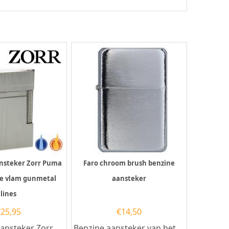
nsteker Zorr Puma
Faro chroom brush benzine
e vlam gunmetal
aansteker
lines
€
25,95
€
14,50
ansteker Zorr
Benzine aansteker van het