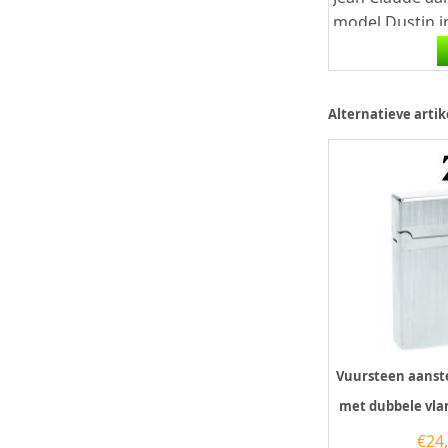
model Dustin i
chroom met ee
vlak aan zowel
voorkant...
Alternatieve artik
Vuursteen aanst
met dubbele vla
€
24