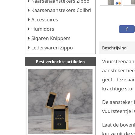
Kaarsenaanstekers Zippo
Kaarsenaanstekers Colibri
Accessoires
Humidors
Sigaren Knippers
Lederwaren Zippo
Beschrijving
Vuursteenaans
Best verkochte artikelen
aansteker heef
geeft deze aan
krachtige sto
De aansteker i
vuursteentje i
Laat de bovenk
keuze uit de v