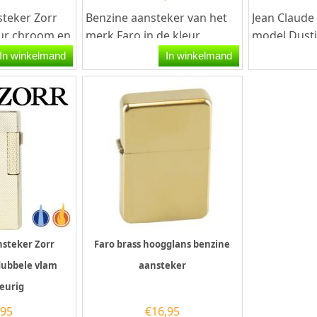
teker Zorr
Benzine aansteker van het
Jean Claude
eur chroom en
merk Faro in de kleur
model Dusti
ept design
geborsteld chroom. De
chroom-zwa
In winkelmand
In winkelmand
 en...
aansteker werkt op benzine
aansteker he
en...
steker Zorr
Faro brass hoogglans benzine
dubbele vlam
aansteker
eurig
,95
€
16,95