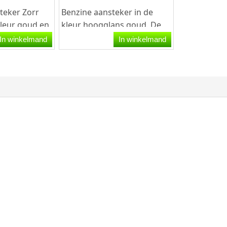
teker Zorr
Benzine aansteker in de
kleur goud en
kleur hoogglans goud. De
esign aan de
aansteker is van het merk
In winkelmand
In winkelmand
Faro en werkt op...