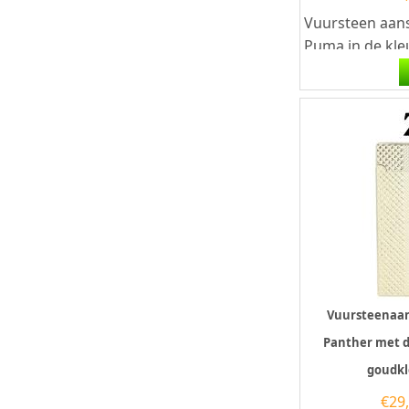
Vuursteen aans
Puma in de kl
met een gestre
aan de voorkant
Vuursteenaan
Panther met 
goudkl
€
29