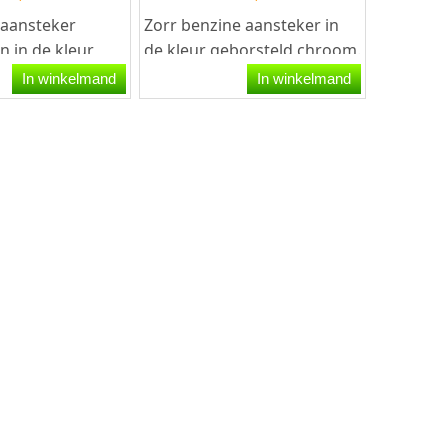
 aansteker
Zorr benzine aansteker in
n in de kleur
de kleur geborsteld chroom.
rt. Deze
De aansteker werkt op
In winkelmand
In winkelmand
eft een...
benzine en is...