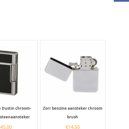
e Dustin chroom-
Zorr benzine aansteker chroom
rsteenaansteker
brush
€
45,00
€
14,50