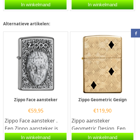
Multi color aansteker met
with panel aansteker
In winkelmand
In winkelmand
een auto gravuren van
heeft een brushed
een...
chrome...
Alternatieve artikelen:
Zippo Face aansteker
Zippo Geometric Gesign
€
59,95
€
119,90
Zippo Face aansteker .
Zippo aansteker
Een Zippo aansteker is
Geometric Design. Een
een kwalitatief
Zippo aansteker is een
In winkelmand
In winkelmand