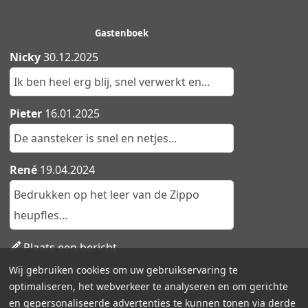
Gastenboek
Nicky
30.12.2025
Ik ben heel erg blij, snel verwerkt en...
Pieter
16.01.2025
De aansteker is snel en netjes...
René
19.04.2024
Bedrukken op het leer van de Zippo
heupfles...
Plaats een bericht
Lees alle berichten
Wij gebruiken cookies om uw gebruikservaring te
optimaliseren, het webverkeer te analyseren en om gerichte
en gepersonaliseerde advertenties te kunnen tonen via derde
Aanstekers.be - Ruime collectie aanstekers | Zippo,