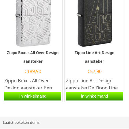
Zippo Boxes All Over Design
Zippo Line Art Design
aansteker
aansteker
€
189,90
€
57,90
Zippo Boxes All Over
Zippo Line Art Design
Design aansteker. Een
aansteker.De Zippo Line
Zippo is een kwalitatief
Art Design aansteker
In winkelmand
In winkelmand
goede...
heeft een zwart
geschreurde...
Laatst bekeken items