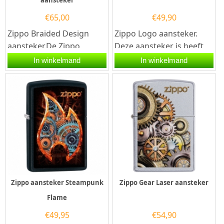
aansteker
€
65,00
€
49,90
Zippo Braided Design
Zippo Logo aansteker.
aansteker.De Zippo
Deze aansteker is heeft
Braided Design aansteker
een brushed chrome
In winkelmand
In winkelmand
heeft een black ice
finish en aan de voorzijde
afwerking met...
van...
Zippo aansteker Steampunk
Zippo Gear Laser aansteker
Flame
€
49,95
€
54,90