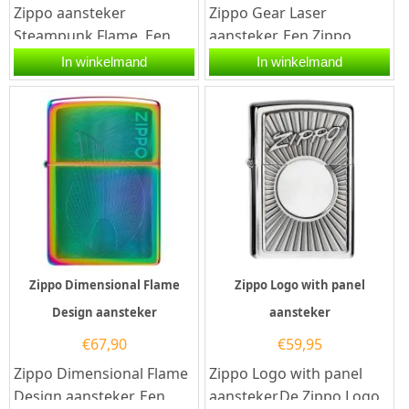
Zippo aansteker
Zippo Gear Laser
Steampunk Flame. Een
aansteker. Een Zippo
Zippo aansteker is een
aansteker is een
In winkelmand
In winkelmand
kwalitatief
kwalitatief
goede aansteker met de...
goede aansteker met...
Zippo Dimensional Flame
Zippo Logo with panel
Design aansteker
aansteker
€
67,90
€
59,95
Zippo Dimensional Flame
Zippo Logo with panel
Design aansteker. Een
aansteker.De Zippo Logo