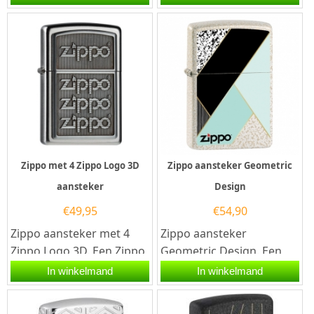
goede aansteker met...
kwalitatief...
Zippo met 4 Zippo Logo 3D
Zippo aansteker Geometric
aansteker
Design
€
49,95
€
54,90
Zippo aansteker met 4
Zippo aansteker
Zippo Logo 3D. Een Zippo
Geometric Design. Een
aansteker is een
Zippo aansteker is een
In winkelmand
In winkelmand
kwalitatief...
kwalitatief...