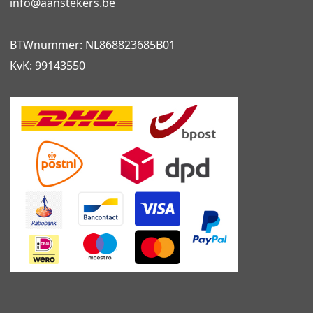
info@
aanstekers.be
BTWnummer: NL868823685B01
KvK: 99143550