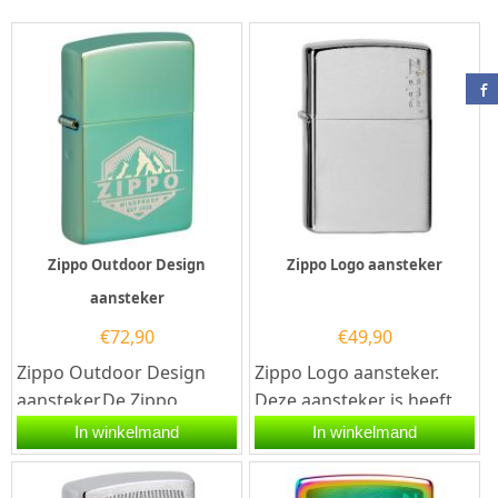
Zippo Outdoor Design
Zippo Logo aansteker
aansteker
€
72,90
€
49,90
Zippo Outdoor Design
Zippo Logo aansteker.
aansteker.De Zippo
Deze aansteker is heeft
Outdoor Design
een brushed chrome
In winkelmand
In winkelmand
aansteker heeft een
finish en aan de voorzijde
hoogglans groene...
van...