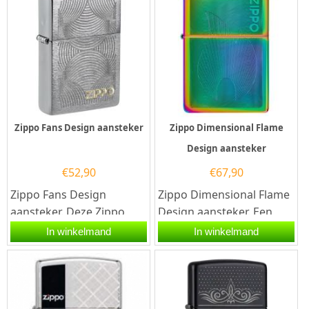
Zippo Fans Design aansteker
Zippo Dimensional Flame
Design aansteker
€
52,90
€
67,90
Zippo Fans Design
Zippo Dimensional Flame
aansteker. Deze Zippo
Design aansteker. Een
benzineaansteker
Multi color aansteker met
In winkelmand
In winkelmand
is geborsteld chrome
een auto gravuren van
afgewerkt...
een...