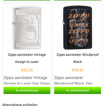
heeft een volledige
benzineaansteker met
prachtige...
de...
Zippo aansteker Vintage
Zippo aansteker Windproof
Design In Laser
Black
€
42,95
€
46,95
Zippo aansteker Vintage
Zippo aansteker
Design In Laser. Een Zippo
Windproof Black. Een
aansteker is een
Zippo aansteker is een
In winkelmand
In winkelmand
kwalitatief...
kwalitatief
goede aansteker met de...
Alternatieve artikelen: