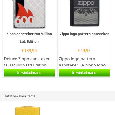
Zippo aansteker 600 Million
Zippo logo pattern aansteker
Ltd. Edition
€
139,90
€
49,95
Deluxe Zippo aansteker
Zippo logo pattern
600 Million Ltd Edition.
aansteker.De Zippo logo
Deze Zippo aansteker
pattern aansteker heeft
In winkelmand
In winkelmand
heeft een hoogglans
een mat zwarte
chromen...
afwerking met aan...
Laatst bekeken items