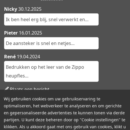
Nicky
30.12.2025
Ik ben heel erg blij, snel verwerkt en...
Pieter
16.01.2025
De aansteker is snel en netjes...
René
19.04.2024
Bedrukken op het leer van de Zippo
heupfles...
Plaats een bericht
Lees alle berichten
Wij gebruiken cookies om uw gebruikservaring te
optimaliseren, het webverkeer te analyseren en om gerichte
en gepersonaliseerde advertenties te kunnen tonen via derde
Aanstekers.be - Ruime collectie aanstekers | Zippo,
partijen. U kunt deze beheren door op "Cookie instellingen" te
Ronson, Colibri en meer!
klikken. Als u akkoord gaat met ons gebruik van cookies, klikt u