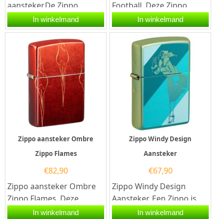
aansteker.De Zippo
Football. Deze Zippo
Braided Design aansteker
aansteker heeft een Satin
In winkelmand
In winkelmand
heeft een black ice
Chrome afwerking en aan
afwerking met...
de...
Zippo aansteker Ombre
Zippo Windy Design
Zippo Flames
Aansteker
€
82,90
€
67,90
Zippo aansteker Ombre
Zippo Windy Design
Zippo Flames. Deze
Aansteker. Een Zippo is
Premium zippo aansteker
een kwalitatief goede
In winkelmand
In winkelmand