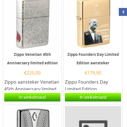
Zippo Venetian 45th
Zippo Founders Day Limited
Anniversary limited edition
Edition aansteker
€
225,00
€
179,90
Zippo aansteker Venetian
Zippo Founders Day
45th Anniversary limited
Limited Edition
edition. De bijzonde
aansteker.Limited Edition
In winkelmand
In winkelmand
aansteker met een...
Zippo ter ere van de
oprichter van het...