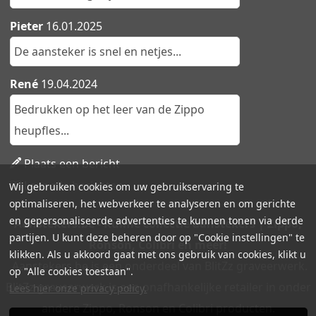
Pieter
16.01.2025
De aansteker is snel en netjes...
René
19.04.2024
Bedrukken op het leer van de Zippo
heupfles...
Plaats een bericht
Lees alle berichten
Wij gebruiken cookies om uw gebruikservaring te
optimaliseren, het webverkeer te analyseren en om gerichte
en gepersonaliseerde advertenties te kunnen tonen via derde
Aanstekers.be - Ruime collectie aanstekers | Zippo,
partijen. U kunt deze beheren door op "Cookie instellingen" te
Ronson, Colibri en meer!
klikken. Als u akkoord gaat met ons gebruik van cookies, klikt u
Aanstekers.be is een onderdeel van BlitZz graveerwerk.
op "Alle cookies toestaan".
BlitZz graveerwerk is een onafhankelijke retailer in onder
Lees hier onze privacy policy.
andere Zippo, Ronson en Colibri producten.