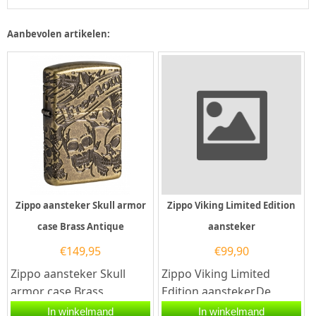
Aanbevolen artikelen:
Zippo aansteker Skull armor
Zippo Viking Limited Edition
case Brass Antique
aansteker
€
149,95
€
99,90
Zippo aansteker Skull
Zippo Viking Limited
armor case Brass
Edition aansteker.De
Antique.Een Zippo
Zippo Viking Limited
In winkelmand
In winkelmand