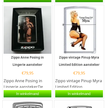
aansteker is een
Edition aansteker heeft
kwalitatief...
een...
Zippo Anne Posing in
Zippo vintage Pinup Myra
Lingerie aansteker
Limited Edition aansteker
€
79,95
€
79,95
Zippo Anne Posing in
Zippo vintage Pinup Myra
Lingerie aansteker.De
Limited Edition
Zippo Anne Posing in
aansteker.De Zippo
In winkelmand
In winkelmand
Lingerie aansteker heeft
vintage Pinup Myra
een satin...
Limited Edition...