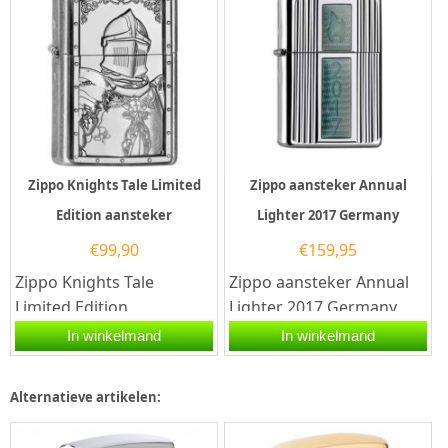
Zippo Knights Tale Limited
Zippo aansteker Annual
Edition aansteker
Lighter 2017 Germany
€
99,90
€
159,95
Zippo Knights Tale
Zippo aansteker Annual
Limited Edition
Lighter 2017 Germany
aansteker.De Zippo
met Zippo code
In winkelmand
In winkelmand
Knights Tale Limited
60.002.855.Een Zippo
Edition aansteker heeft...
aansteker is een...
Alternatieve artikelen: