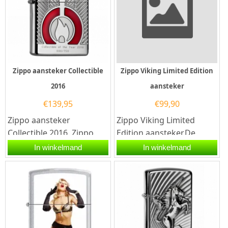
Zippo aansteker Collectible
Zippo Viking Limited Edition
2016
aansteker
€
139,95
€
99,90
Zippo aansteker
Zippo Viking Limited
Collectible 2016. Zippo
Edition aansteker.De
aansteker met een
Zippo Viking Limited
In winkelmand
In winkelmand
hoogglans armor case
Edition aansteker heeft
afwerking en aan de...
een...