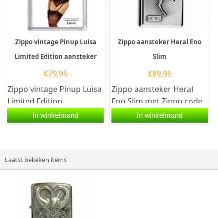
Zippo vintage Pinup Luisa
Zippo aansteker Heral Eno
Limited Edition aansteker
Slim
€
79,95
€
89,95
Zippo vintage Pinup Luisa
Zippo aansteker Heral
Limited Edition
Eno Slim met Zippo code
aansteker.De Zippo
2.004.075.Een Zippo
In winkelmand
In winkelmand
vintage Pinup Luisa
aansteker is een
Limited Edition...
kwalitatief...
Laatst bekeken items