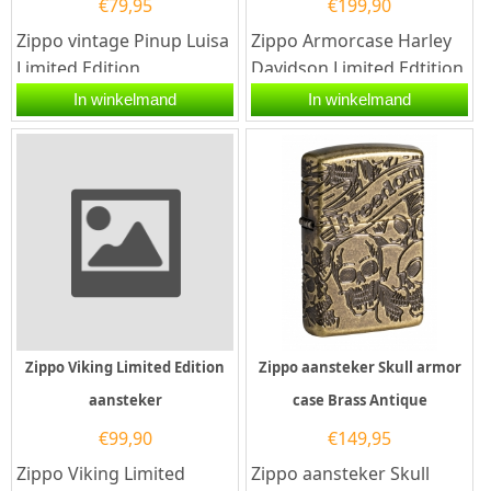
€
79,95
€
199,90
Zippo vintage Pinup Luisa
Zippo Armorcase Harley
Limited Edition
Davidson Limited Edtition
aansteker.De Zippo
2025 aansteker.De Zippo
In winkelmand
In winkelmand
vintage Pinup Luisa
Armorcase Harley
Limited Edition...
Davidson...
Zippo Viking Limited Edition
Zippo aansteker Skull armor
aansteker
case Brass Antique
€
99,90
€
149,95
Zippo Viking Limited
Zippo aansteker Skull