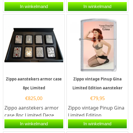
aansteker.De Zippo
met Zippo code 60005687.
In winkelmand
In winkelmand
vintage Pinup Julie
Het betreft een armor
Limited Edition...
case...
Zippo aanstekers armor case
Zippo vintage Pinup Gina
8pc Limited
Limited Edition aansteker
€
825,00
€
79,95
Zippo aanstekers armor
Zippo vintage Pinup Gina
case 8pc Limited.Deze
Limited Edition
gelimiteerde set Zippo
aansteker.De Zippo
In winkelmand
In winkelmand
aanstekers bestaat uit...
vintage Pinup Gina