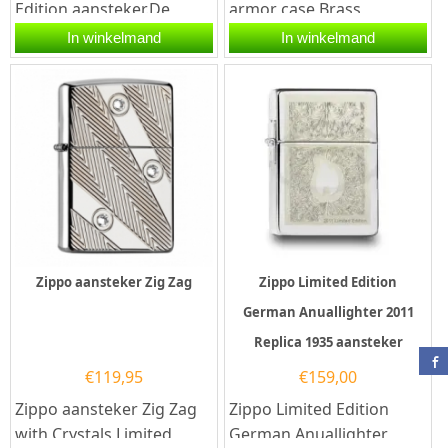
Edition aansteker.De
armor case Brass
Zippo Viking Limited
Antique.Een Zippo
In winkelmand
In winkelmand
Edition aansteker heeft
aansteker is een
een...
kwalitatief...
Zippo aansteker Zig Zag
Zippo Limited Edition
German Anuallighter 2011
Replica 1935 aansteker
€
119,95
€
159,00
Zippo aansteker Zig Zag
Zippo Limited Edition
with Crystals Limited
German Anuallighter