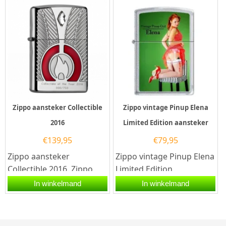
Limited Edition...
Zippo aansteker Collectible
Zippo vintage Pinup Elena
2016
Limited Edition aansteker
€
139,95
€
79,95
Zippo aansteker
Zippo vintage Pinup Elena
Collectible 2016. Zippo
Limited Edition
aansteker met een
aansteker.De Zippo
In winkelmand
In winkelmand
hoogglans armor case
vintage Pinup Elena
afwerking en aan de...
Limited Edition...