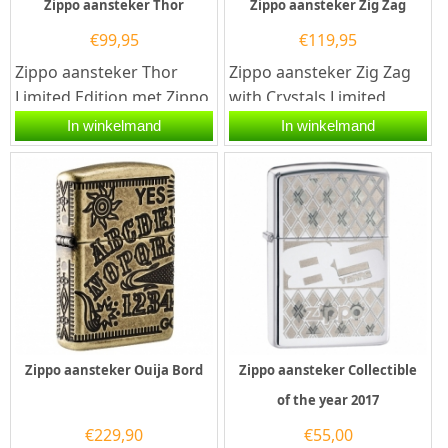
Zippo aansteker Thor
Zippo aansteker Zig Zag
€
99,95
€
119,95
Zippo aansteker Thor
Zippo aansteker Zig Zag
Limited Edition met Zippo
with Crystals Limited
code 2.005.393.Een Zippo
Edition met Zippo code
In winkelmand
In winkelmand
aansteker is een...
60.002.8643.Een Zippo...
Zippo aansteker Ouija Bord
Zippo aansteker Collectible
of the year 2017
€
229,90
€
55,00