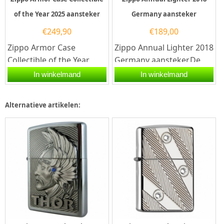
of the Year 2025 aansteker
Germany aansteker
€
249,90
€
189,00
Zippo Armor Case
Zippo Annual Lighter 2018
Collectible of the Year
Germany aansteker.De
2025 aansteker.De Zippo
Zippo Annual Lighter 2018
In winkelmand
In winkelmand
Armor Case Collectible of
Germany aansteker
the Year...
heeft...
Alternatieve artikelen: