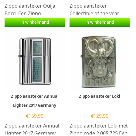
Zippo aansteker Ouija
Zippo aansteker
Bord. Een Zippo
Collectible of the year
aansteker is een
2017. Zippo aansteker
In winkelmand
In winkelmand
kwalitatief
met een hoogglans
goede aansteker met...
zilveren afwerking...
Zippo aansteker Annual
Zippo aansteker Loki
Lighter 2017 Germany
€
159,95
€
129,95
Zippo aansteker Annual
Zippo aansteker Loki met
Lighter 2017 Germany
Zippo code 2.005.725.Een