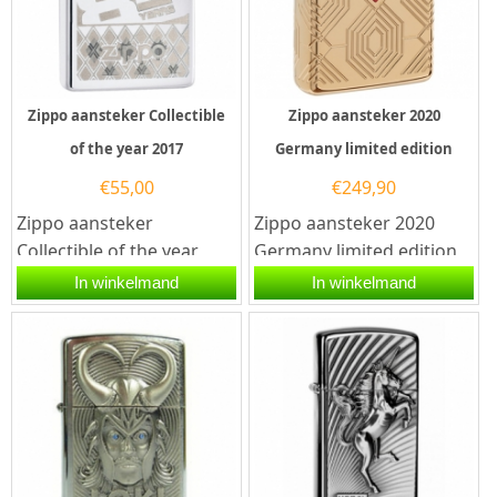
Zippo aansteker Collectible
Zippo aansteker 2020
of the year 2017
Germany limited edition
€
55,00
€
249,90
Zippo aansteker
Zippo aansteker 2020
Collectible of the year
Germany limited edition
2017. Zippo aansteker
met Zippo code 60005687.
In winkelmand
In winkelmand
met een hoogglans
Het betreft een armor
zilveren afwerking...
case...