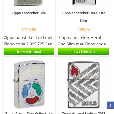
Zippo aansteker Loki
Zippo aansteker Heral Eno
Slim
€
129,95
€
89,95
Zippo aansteker Loki met
Zippo aansteker Heral
Zippo code 2.005.725.Een
Eno Slim met Zippo code
Zippo aansteker is een
2.004.075.Een Zippo
In winkelmand
In winkelmand
kwalitatief...
aansteker is een
kwalitatief...
Zippo Armor Case Collectible
Zippo Annual Lighter 2018