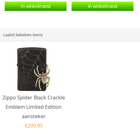
met Zippo code
Zippo aansteker is een
In winkelmand
In winkelmand
60.002.855.Een Zippo
kwalitatief...
aansteker is een...
Laatst bekeken items
Zippo Spider Black Crackle
Emblem Limited Edition
aansteker
€
299,95