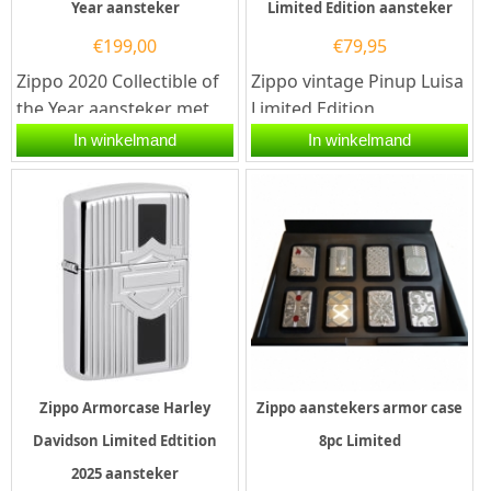
Year aansteker
Limited Edition aansteker
€
199,00
€
79,95
Zippo 2020 Collectible of
Zippo vintage Pinup Luisa
the Year aansteker met
Limited Edition
Zippo code 60005199. Het
aansteker.De Zippo
In winkelmand
In winkelmand
betreft een armor...
vintage Pinup Luisa
Limited Edition...
Zippo Armorcase Harley
Zippo aanstekers armor case
Davidson Limited Edtition
8pc Limited
2025 aansteker