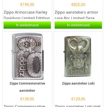
€
199,90
€
825,00
Zippo Armorcase Harley
Zippo aanstekers armor
Davidson Limited Edtition
case 8pc Limited.Deze
2025 aansteker.De Zippo
gelimiteerde set Zippo
In winkelmand
In winkelmand
Armorcase Harley
aanstekers bestaat uit...
Davidson...
Zippo Commemorative
Zippo aansteker Loki
aansteker
€
139,95
€
129,95
Zippo Commemorative
Zippo aansteker Loki met