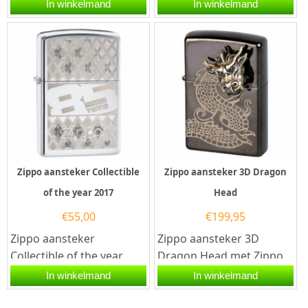
Commemorative
aansteker.De Zippo
In winkelmand
In winkelmand
aansteker heeft een
vintage Pinup Olivia
hoogglans chrome
Limited Edition...
afwerking...
Zippo aansteker Collectible
Zippo aansteker 3D Dragon
of the year 2017
Head
€
55,00
€
199,95
Zippo aansteker
Zippo aansteker 3D
Collectible of the year
Dragon Head met Zippo
2017. Zippo aansteker
code 2.005.266.Een Zippo
In winkelmand
In winkelmand
met een hoogglans
aansteker is een
zilveren afwerking...
kwalitatief...