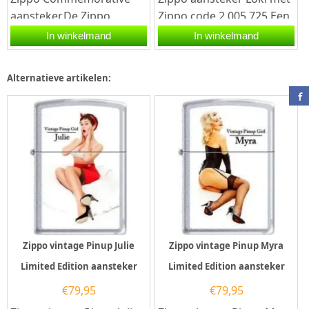
aansteker.De Zippo
Zippo code 2.005.725.Een
Commemorative
Zippo aansteker is een
In winkelmand
In winkelmand
aansteker heeft een
kwalitatief...
hoogglans chrome
Alternatieve artikelen:
afwerking...
Zippo vintage Pinup Julie
Zippo vintage Pinup Myra
Limited Edition aansteker
Limited Edition aansteker
€
79,95
€
79,95