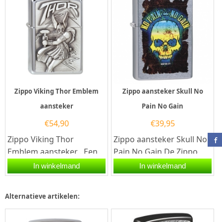
Zippo Viking Thor Emblem
Zippo aansteker Skull No
aansteker
Pain No Gain
€
54,90
€
39,95
Zippo Viking Thor
Zippo aansteker Skull No
Emblem aansteker . Een
Pain No Gain.De Zippo
Zippo aansteker is een
aansteker heeft een
In winkelmand
In winkelmand
zeer kwalitatieve
street zilveren afwerking
aanstekers...
en...
Alternatieve artikelen: