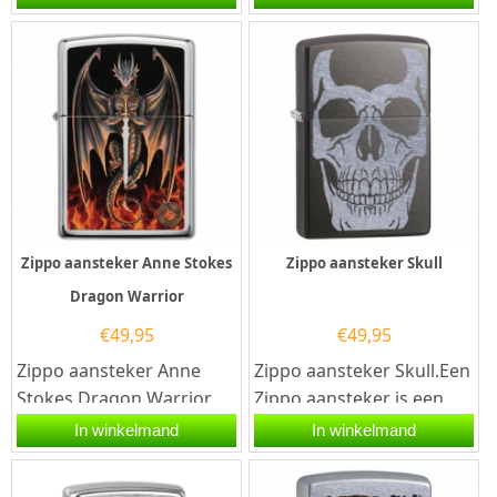
kwalitatief...
kwalitatief...
Zippo aansteker Anne Stokes
Zippo aansteker Skull
Dragon Warrior
€
49,95
€
49,95
Zippo aansteker Anne
Zippo aansteker Skull.Een
Stokes Dragon Warrior.
Zippo aansteker is een
Een Zippo aansteker is
kwalitatief
In winkelmand
In winkelmand
een kwalitatief...
goede aansteker met de
welbekende...