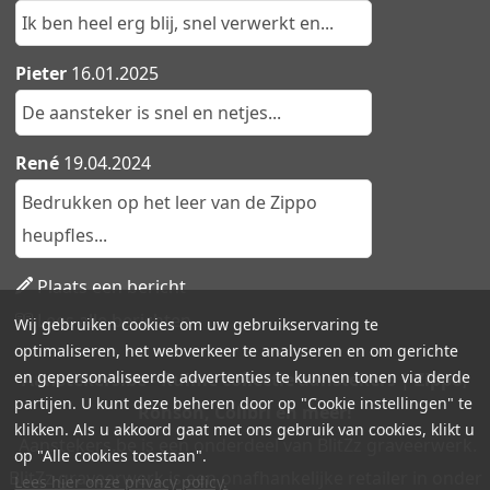
Ik ben heel erg blij, snel verwerkt en...
Pieter
16.01.2025
De aansteker is snel en netjes...
René
19.04.2024
Bedrukken op het leer van de Zippo
heupfles...
Plaats een bericht
Lees alle berichten
Wij gebruiken cookies om uw gebruikservaring te
optimaliseren, het webverkeer te analyseren en om gerichte
en gepersonaliseerde advertenties te kunnen tonen via derde
Aanstekers.be - Ruime collectie aanstekers | Zippo,
partijen. U kunt deze beheren door op "Cookie instellingen" te
Ronson, Colibri en meer!
klikken. Als u akkoord gaat met ons gebruik van cookies, klikt u
Aanstekers.be is een onderdeel van BlitZz graveerwerk.
op "Alle cookies toestaan".
BlitZz graveerwerk is een onafhankelijke retailer in onder
Lees hier onze privacy policy.