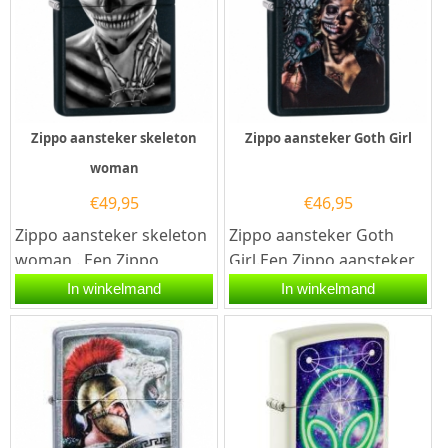
Zippo aansteker skeleton
Zippo aansteker Goth Girl
woman
€
49,95
€
46,95
Zippo aansteker skeleton
Zippo aansteker Goth
woman . Een Zippo
Girl.Een Zippo aansteker
aansteker is een
is een kwalitatief
In winkelmand
In winkelmand
kwalitatief
goede aansteker met de...
goede aansteker met de...