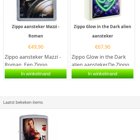
Zippo aansteker Mazzi -
Zippo Glow in the Dark alien
Roman
aansteker
€
49,90
€
67,90
Zippo aansteker Mazzi -
Zippo Glow in the Dark
Roman. Een Zippo
alien aansteker.De Zippo
aansteker is een
Glow in the Dark alien
In winkelmand
In winkelmand
kwalitatief
aansteker heeft een...
goede aansteker met...
Laatst bekeken items