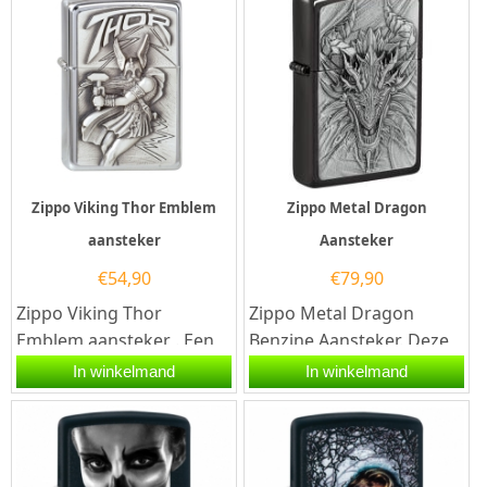
Zippo Viking Thor Emblem
Zippo Metal Dragon
aansteker
Aansteker
€
54,90
€
79,90
Zippo Viking Thor
Zippo Metal Dragon
Emblem aansteker . Een
Benzine Aansteker. Deze
Zippo aansteker is een
zippo benzine aansteker
In winkelmand
In winkelmand
zeer kwalitatieve
heeft aan de voorzijde
aanstekers...
een 3d...