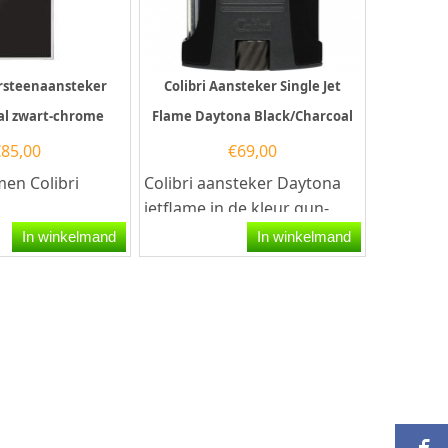
ursteenaansteker
Colibri Aansteker Single Jet
al zwart-chrome
Flame Daytona Black/Charcoal
€
85,00
€
69,00
en Colibri
Colibri aansteker Daytona
jetflame in de kleur gun-
ansteker
zwart/Charcoal. Deze Colibri
In winkelmand
In winkelmand
Luxe Cadeau
aansteker heeft een...
 je op...