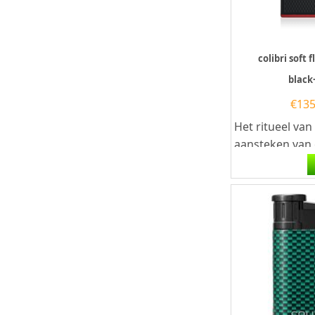
colibri soft 
black
€
135
Het ritueel van
aansteken van
sigaar is er een
en vaardigheid -