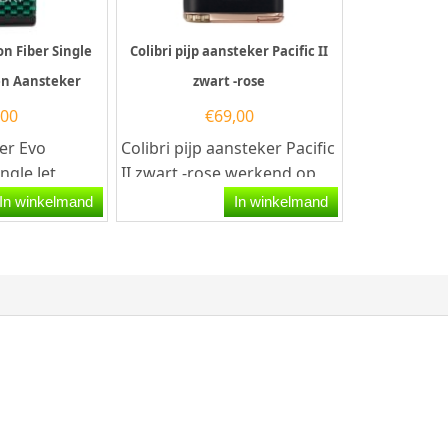
on Fiber Single
Colibri pijp aansteker Pacific II
en Aansteker
zwart -rose
,00
€
69,00
er Evo
Colibri pijp aansteker Pacific
ngle Jet
II zwart -rose werkend op
eur Groen.
butaangas. Deze
In winkelmand
In winkelmand
heeft...
rechthoekige Colibri...