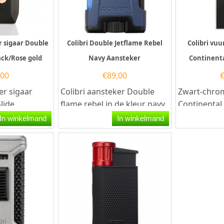
r sigaar Double
Colibri Double Jetflame Rebel
Colibri vu
ack/Rose gold
Navy Aansteker
Continent
,00
€
89,00
er sigaar
Colibri aansteker Double
Zwart-chrom
lide
flame rebel in de kleur navy.
Continental
d. Deze
De aansteker werkt op
Vuursteena
In winkelmand
In winkelmand
 aansteker
butaangas en is...
Graveren – 
voor HemBen