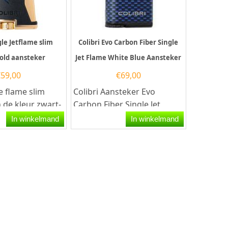
gle Jetflame slim
Colibri Evo Carbon Fiber Single
Gold aansteker
Jet Flame White Blue Aansteker
€
59,00
€
69,00
le flame slim
Colibri Aansteker Evo
 de kleur zwart-
Carbon Fiber Single Jet
Colibri
Flame in de kleur Blauw.
In winkelmand
In winkelmand
eft een...
Deze aansteker heeft...