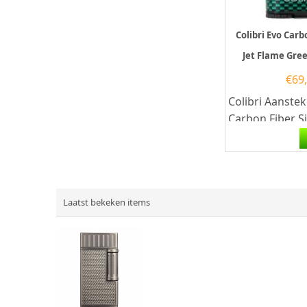
Colibri Evo Carb
Jet Flame Gre
€
69
Colibri Aanstek
Carbon Fiber Si
Flame in de kl
Deze aansteker 
Laatst bekeken items