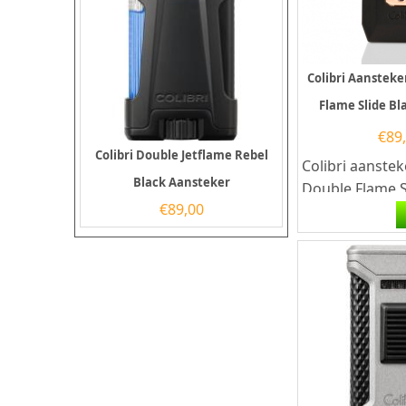
Colibri Aansteke
Flame Slide Bl
€
89
Colibri Double Jetflame Rebel
Colibri aanstek
Black Aansteker
Double Flame S
€
89,00
Black/Rose gol
Colibri sigaren
heeft...