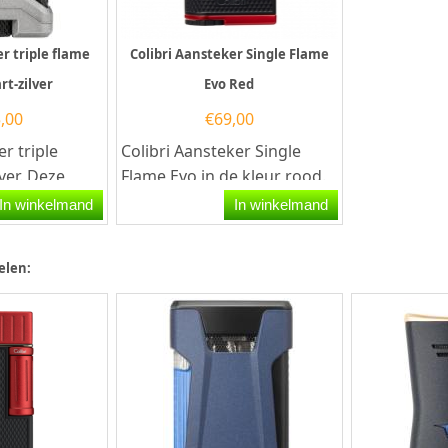
er triple flame
Colibri Aansteker Single Flame
rt-zilver
Evo Red
,00
€
69,00
er triple
Colibri Aansteker Single
lver. Deze
Flame Evo in de kleur rood.
er heeft een
Deze Colibri aansteker heeft
In winkelmand
In winkelmand
Jet...
een...
elen: