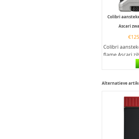
Colibri aanstek
Ascari zwa
€
125
Colibri aanstek
flame Ascari zi
Colibri aanstek
krachtige Triple-
Alternatieve artik