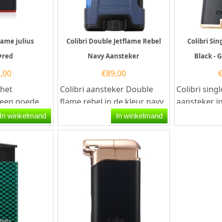
flame julius
Colibri Double Jetflame Rebel
Colibri Sin
+red
Navy Aansteker
Black - 
,00
€
89,00
 het
Colibri aansteker Double
Colibri sing
 een goede
flame rebel in de kleur navy.
aansteker in
 van traditie
De aansteker werkt op
goud. Deze 
In winkelmand
In winkelmand
 en dit...
butaangas en is...
aansteker he