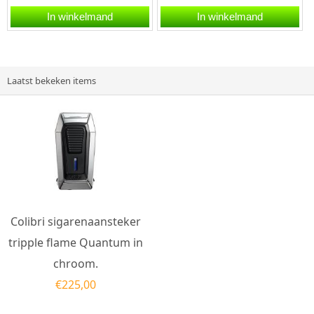
aansteker heeft een
Colibri Ascari zwart-rood
In winkelmand
In winkelmand
krachtige stormvlam en...
is een hoogwaardige...
Laatst bekeken items
Colibri sigarenaansteker
tripple flame Quantum in
chroom.
€
225,00