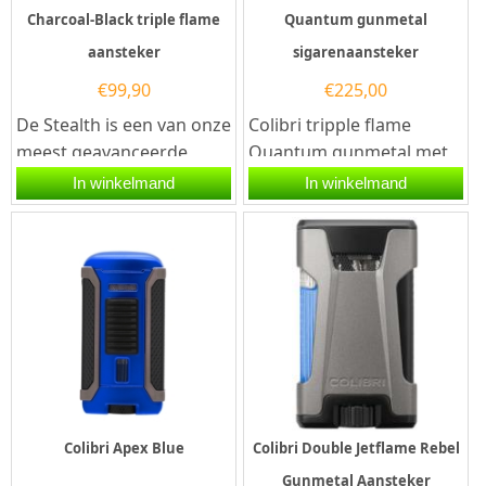
Charcoal-Black triple flame
Quantum gunmetal
aansteker
sigarenaansteker
€
99,90
€
225,00
De Stealth is een van onze
Colibri tripple flame
meest geavanceerde
Quantum gunmetal met
aanstekers ooit: met
sigaren knipper. Deze
In winkelmand
In winkelmand
piramidevormige
Colibri aansteker heeft 3...
drievoudige...
Colibri Apex Blue
Colibri Double Jetflame Rebel
Gunmetal Aansteker