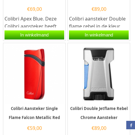
€
69,00
€
89,00
Colibri Apex Blue. Deze
Colibri aansteker Double
Colibri aansteker heeft
flame rebel in de kleur
1 stormvlammen en een
gunmetal. De aansteker
In winkelmand
In winkelmand
electronische...
werkt op butaangas en
is...
Colibri Aansteker Single
Colibri Double Jetflame Rebel
Flame Falcon Metallic Red
Chrome Aansteker
€
59,00
€
89,00