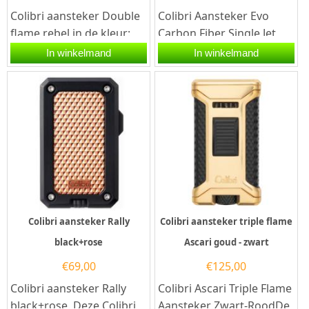
Colibri aansteker Double
Colibri Aansteker Evo
flame rebel in de kleur:
Carbon Fiber Single Jet
rood/zwart.Deze Colibri
Flame in de kleur Groen.
In winkelmand
In winkelmand
sigaren aansteker heeft...
Deze aansteker heeft...
Colibri aansteker Rally
Colibri aansteker triple flame
black+rose
Ascari goud - zwart
€
69,00
€
125,00
Colibri aansteker Rally
Colibri Ascari Triple Flame
black+rose. Deze Colibri
Aansteker Zwart-RoodDe