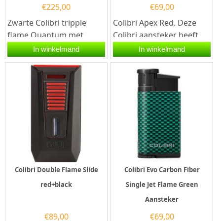
€
225,00
€
69,00
Zwarte Colibri tripple
Colibri Apex Red. Deze
flame Quantum met
Colibri aansteker heeft
sigaren knipper in zwarte
1 stormvlammen en een
In winkelmand
In winkelmand
kleur.Deze Colibri...
electronische
ontsteking....
Colibri Double Flame Slide
Colibri Evo Carbon Fiber
red+black
Single Jet Flame Green
Aansteker
€
89,00
€
69,00