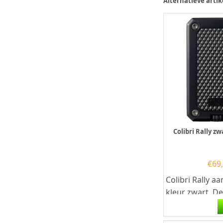
Alternatieve artik
Colibri Rally z
€
69
Colibri Rally a
kleur zwart. De
aansteker heef
krachtige...