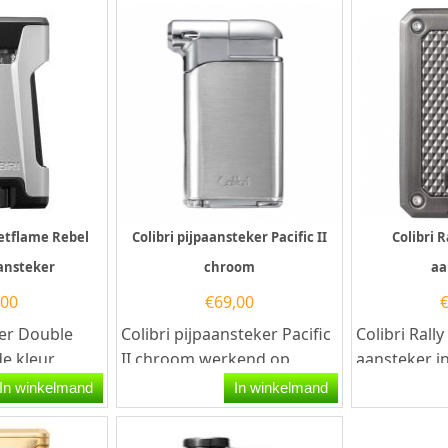
Jetflame Rebel
Colibri pijpaansteker Pacific II
Colibri 
ansteker
chroom
aa
,00
€
69,00
ker Double
Colibri pijpaansteker Pacific
Colibri Rall
de kleur
II chroom werkend op
aansteker in
nsteker werkt
butaangas. Deze
Deze Colibr
In winkelmand
In winkelmand
 is...
rechthoekige Colibri
een krachtig
aansteker...