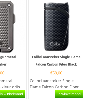
ly gunmetal
Colibri aansteker Single Flame
eker
Falcon Carbon Fiber Black
,00
€
59,00
unmetal
Colibri aansteker Single
kleur grijs.
Flame Falcon Carbon Fiber
ansteker heeft
Black in de kleur zwart. Deze
In winkelmand
In winkelmand
.
Colibri aansteker...