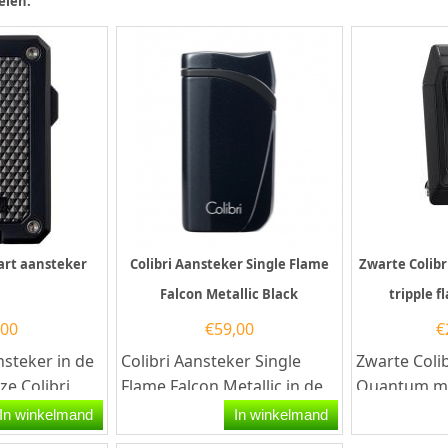
elen:
wart aansteker
Colibri Aansteker Single Flame
Zwarte Colibr
Falcon Metallic Black
tripple 
,00
€
59,00
€
ansteker in de
Colibri Aansteker Single
Zwarte Colib
ze Colibri
Flame Falcon Metallic in de
Quantum me
t een
kleur zwart. Deze Colibri
knipper in 
In winkelmand
In winkelmand
aansteker heeft een...
Colibri...