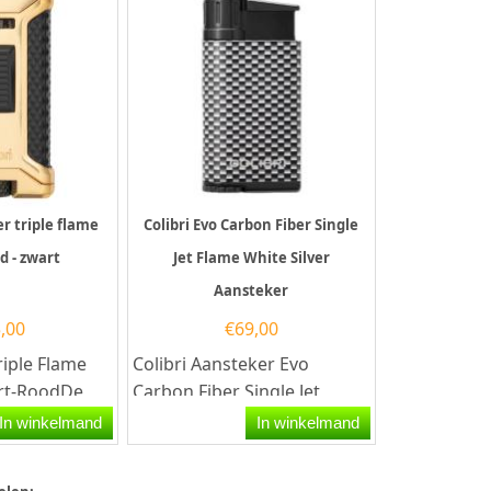
er triple flame
Colibri Evo Carbon Fiber Single
d - zwart
Jet Flame White Silver
Aansteker
,00
€
69,00
riple Flame
Colibri Aansteker Evo
rt-RoodDe
Carbon Fiber Single Jet
zwart-rood is
Flame in de kleur Wit-Zilver....
In winkelmand
In winkelmand
ge...