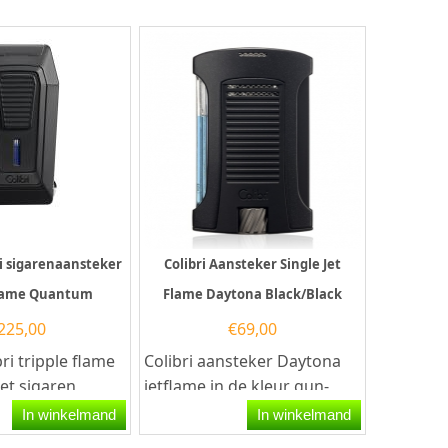
i sigarenaansteker
Colibri Aansteker Single Jet
flame Quantum
Flame Daytona Black/Black
225,00
€
69,00
ri tripple flame
Colibri aansteker Daytona
t sigaren
jetflame in de kleur gun-
zwarte kleur.Deze
zwart. Deze Colibri
In winkelmand
In winkelmand
aansteker heeft een...