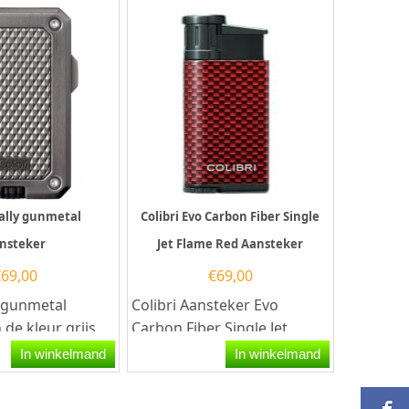
Rally gunmetal
Colibri Evo Carbon Fiber Single
nsteker
Jet Flame Red Aansteker
€
69,00
€
69,00
y gunmetal
Colibri Aansteker Evo
 de kleur grijs.
Carbon Fiber Single Jet
i aansteker heeft
Flame in de kleur Rood.
In winkelmand
In winkelmand
e...
Deze aansteker...