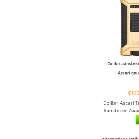
Colibri aanstek
Ascari gou
€
125
Colibri Ascari T
Aansteker Zwa
Colibri Ascari 
een hoogwaardi