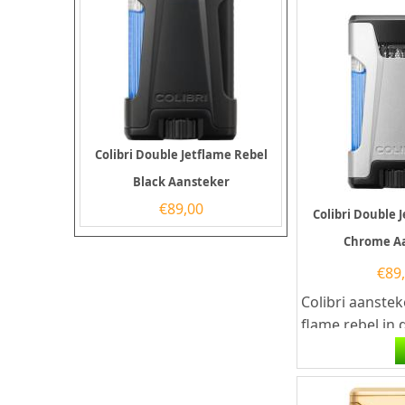
Colibri Double Jetflame Rebel
Black Aansteker
€
89,00
Colibri Double 
Chrome A
€
89
Colibri aanste
flame rebel in 
chrome. De aa
op butaangas en