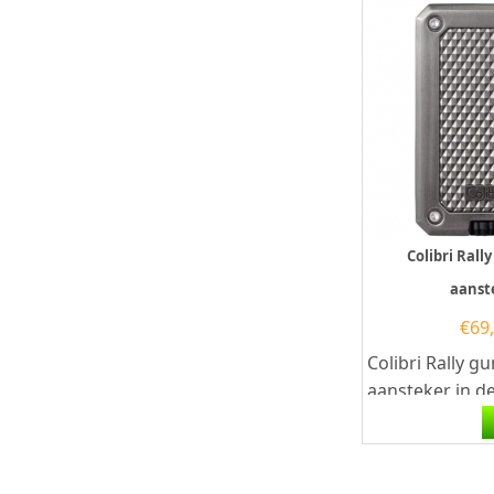
Colibri Ral
aanst
€
69
Colibri Rally g
aansteker in de 
Deze Colibri a
een krachtige..