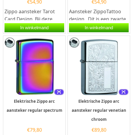
€
54,90
€
54,90
Zippo aansteker Tarot
Aansteker ZippoTattoo
Card Design. Bij deze
design. Dit is een zwarte
aansteker is de zon
Zippo aansteker met een
In winkelmand
In winkelmand
gegraveerd en staat daar
tattoo afdruk en...
dus ook...
Elektrische Zippo arc
Elektrische Zippo arc
aansteker regular spectrum
aansteker regular venetian
chroom
€
79,80
€
89,80