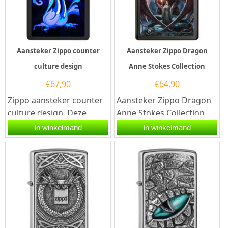
Aansteker Zippo counter
Aansteker Zippo Dragon
culture design
Anne Stokes Collection
€
67,90
€
64,90
Zippo aansteker counter
Aansteker Zippo Dragon
culture design. Deze
Anne Stokes Collection.
Zippo aansteker heeft
Deze Zippo aansteker is
In winkelmand
In winkelmand
aan de voorzijde een...
aan de voorzijde
bedrukt...