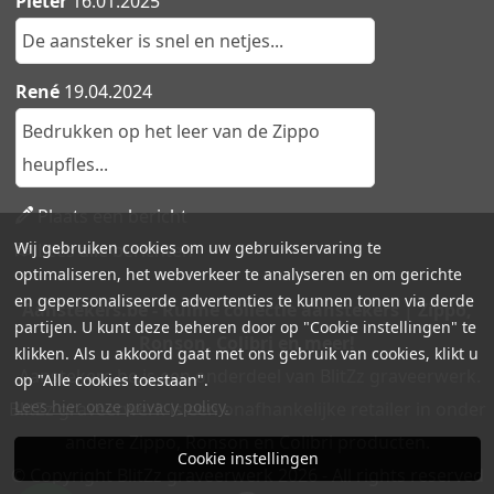
Pieter
16.01.2025
De aansteker is snel en netjes...
René
19.04.2024
Bedrukken op het leer van de Zippo
heupfles...
Plaats een bericht
Wij gebruiken cookies om uw gebruikservaring te
Lees alle berichten
optimaliseren, het webverkeer te analyseren en om gerichte
en gepersonaliseerde advertenties te kunnen tonen via derde
Aanstekers.be - Ruime collectie aanstekers | Zippo,
partijen. U kunt deze beheren door op "Cookie instellingen" te
Ronson, Colibri en meer!
klikken. Als u akkoord gaat met ons gebruik van cookies, klikt u
Aanstekers.be is een onderdeel van BlitZz graveerwerk.
op "Alle cookies toestaan".
Lees hier onze privacy policy.
BlitZz graveerwerk is een onafhankelijke retailer in onder
andere Zippo, Ronson en Colibri producten.
Cookie instellingen
© Copyright BlitZz graveerwerk 2026 - All rights reserved