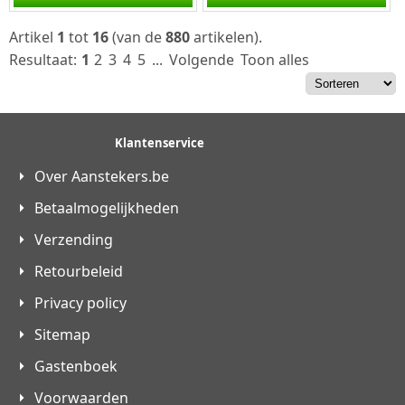
een dubbele arc
een dubbele arc...
ontsteking. Deze...
Artikel
1
tot
16
(van de
880
artikelen).
Resultaat:
1
2
3
4
5
...
Volgende
Toon alles
Klantenservice
Over Aanstekers.be
Betaalmogelijkheden
Verzending
Retourbeleid
Privacy policy
Sitemap
Gastenboek
Voorwaarden