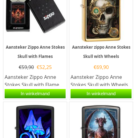
Aansteker Zippo Anne Stokes
Aansteker zippo Anne Stokes
Skull with Flames
Skull with Wheels
€
59,90
€
52,25
€
69,90
Aansteker Zippo Anne
Aansteker Zippo Anne
Stokes Skull with Flame.
Stokes Skull with Wheels.
Deze aansteker heeft
Deze Zippo heeft een
In winkelmand
In winkelmand
een zwarte kleur met...
afbeelding van Anne
Stokes...