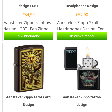
design LGBT
Headphones Design
€
54,90
€
57,90
Aansteker Zippo rainbow
Aansteker Zippo Skull
design LGBT. Een Zippo
Headphones Design. Een
aansteker is een zeer
Zippo aansteker is een
In winkelmand
In winkelmand
kwalitatieve aanstekers
kwalitatief...
met...
Aansteker Zippo Tarot Card
aansteker Zippo tattoo
Design
design