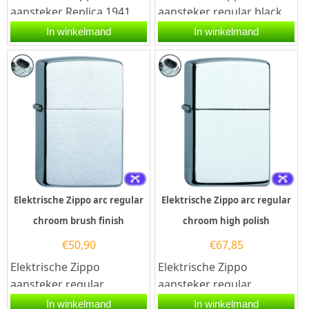
aansteker Replica 1941
aansteker regular black
chrome brushed. Deze
ice. Deze Zippo aansteker
In winkelmand
In winkelmand
Zippo aansteker heeft
heeft een hoogglans
een geborsteld...
black ice...
Elektrische Zippo arc regular
Elektrische Zippo arc regular
chroom brush finish
chroom high polish
€
50,90
€
67,85
Elektrische Zippo
Elektrische Zippo
aansteker regular
aansteker regular
chroom brush finish met
chroom high polish met
In winkelmand
In winkelmand