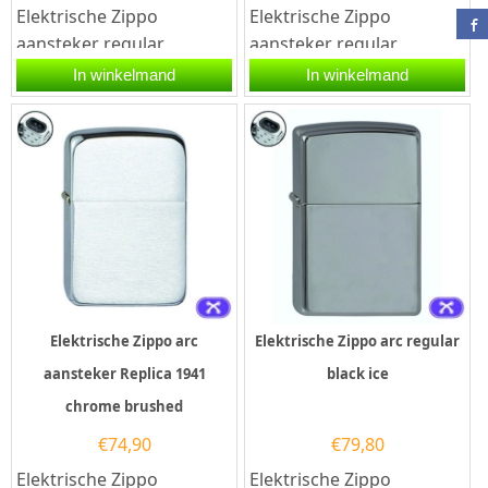
Elektrische Zippo
Elektrische Zippo
aansteker regular
aansteker regular
spectrum. Deze Zippo
venetian chroom. Deze
In winkelmand
In winkelmand
aansteker heeft een
Zippo aansteker heeft
glanzende...
een hoogglans...
Elektrische Zippo arc
Elektrische Zippo arc regular
aansteker Replica 1941
black ice
chrome brushed
€
74,90
€
79,80
Elektrische Zippo
Elektrische Zippo