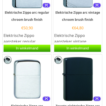
Elektrische Zippo arc regular
Elektrische Zippo arc vintage
chroom brush finish
chroom brush finish
€
50,90
€
64,80
Elektrische Zippo
Elektrische Zippo
aansteker regular
aansteker vintage
chroom brush finish met
chroom brush finish met
In winkelmand
In winkelmand
een dubbele arc
een dubbele arc
ontsteking. Deze...
ontsteking. Deze...
Elektrische Zippo arc
Zwarte elektrische Zippo arc