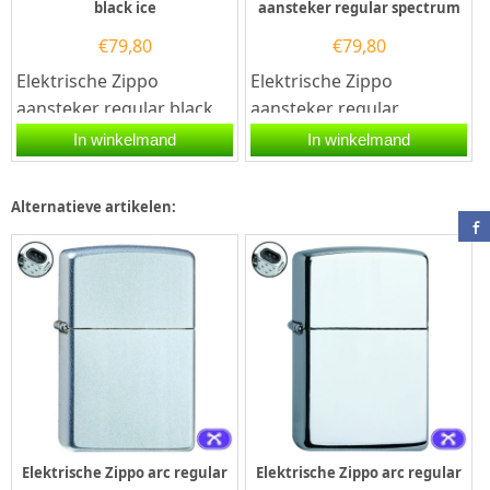
black ice
aansteker regular spectrum
€
79,80
€
79,80
Elektrische Zippo
Elektrische Zippo
aansteker regular black
aansteker regular
ice. Deze Zippo aansteker
spectrum. Deze Zippo
In winkelmand
In winkelmand
heeft een hoogglans
aansteker heeft een
black ice...
glanzende...
Alternatieve artikelen:
Elektrische Zippo arc regular
Elektrische Zippo arc regular