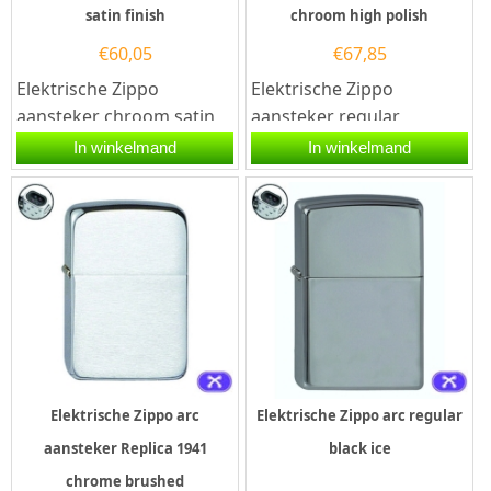
satin finish
chroom high polish
€
60,05
€
67,85
Elektrische Zippo
Elektrische Zippo
aansteker chroom satin
aansteker regular
finish. Deze Zippo
chroom high polish met
In winkelmand
In winkelmand
aansteker heeft een mat
een dubbele arc...
chromen...
Elektrische Zippo arc
Elektrische Zippo arc regular
aansteker Replica 1941
black ice
chrome brushed