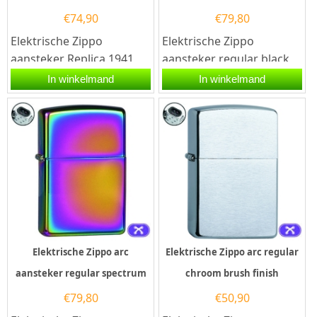
€
74,90
€
79,80
Elektrische Zippo
Elektrische Zippo
aansteker Replica 1941
aansteker regular black
chrome brushed. Deze
ice. Deze Zippo aansteker
In winkelmand
In winkelmand
Zippo aansteker heeft
heeft een hoogglans
een geborsteld...
black ice...
Elektrische Zippo arc
Elektrische Zippo arc regular
aansteker regular spectrum
chroom brush finish
€
79,80
€
50,90