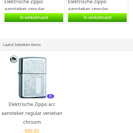
Elektrische Zippo
Elektrische Zippo
aansteker regular
aansteker regular
spectrum. Deze Zippo
chroom brush finish met
In winkelmand
In winkelmand
aansteker heeft een
een dubbele arc
glanzende...
ontsteking. Deze...
Laatst bekeken items
Elektrische Zippo arc
aansteker regular venetian
chroom
€
89,80