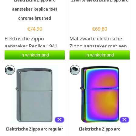
aansteker Replica 1941
chrome brushed
€
74,90
€
69,80
Elektrische Zippo
Mat zwarte elektrische
aansteker Replica 1941
Zippo aansteker met een
chrome brushed. Deze
dubbele arc ontsteking.
In winkelmand
In winkelmand
Zippo aansteker heeft
Deze Zippo is voorzien...
een geborsteld...
Elektrische Zippo arc regular
Elektrische Zippo arc