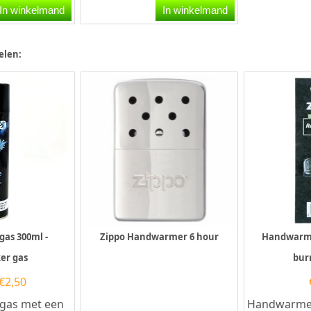
de Zippo...
anti teer filters filtert u een
In winkelmand
In winkelmand
deel van de...
elen:
gas 300ml -
Zippo Handwarmer 6 hour
Handwarm
er gas
bur
€
2,50
rgas met een
Handwarmer