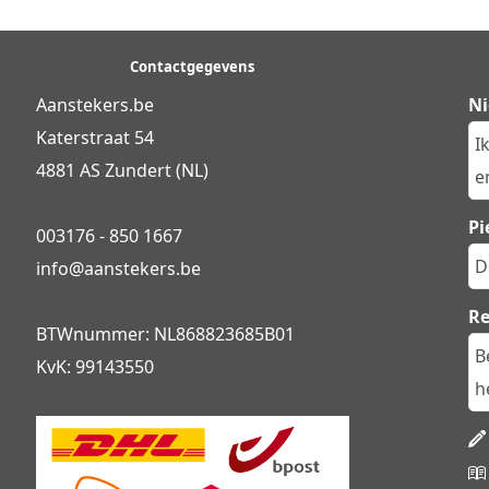
Contactgegevens
Aanstekers.be
Ni
Katerstraat 54
I
4881 AS Zundert (NL)
en
Pi
003176 - 850 1667
D
info@
aanstekers.be
R
BTWnummer: NL868823685B01
B
KvK: 99143550
h