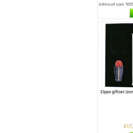
inhoud van 300
navullen van g
Iedere bus word
Zippo giftset (z
€
17