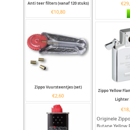
€
29
Anti teer filters (vanaf 120 stuks)
€
10,80
Zippo Vuursteentjes (set)
Zippo Yellow Fl
€
2,60
Lighter
€
18
Originele Zipp
Butane Yellow 