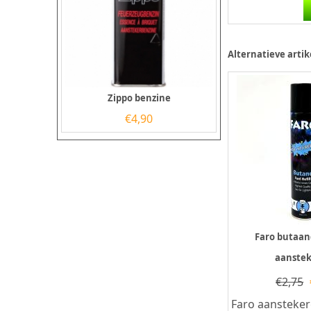
met kenmerken
Alternatieve artik
Zippo benzine
€
4,90
Faro butaan
aanstek
€
2,75
Faro aansteke