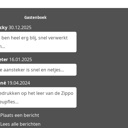
Gastenboek
cky
30.12.2025
k ben heel erg blij, snel verwerkt
...
eter
16.01.2025
e aansteker is snel en netjes...
ené
19.04.2024
edrukken op het leer van de Zippo
eupfles...
Plaats een bericht
Lees alle berichten