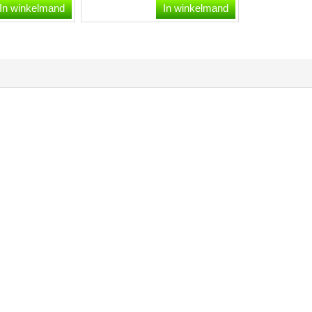
gasaansteker met dit
In winkelmand
In winkelmand
originele gas binnenwerk...