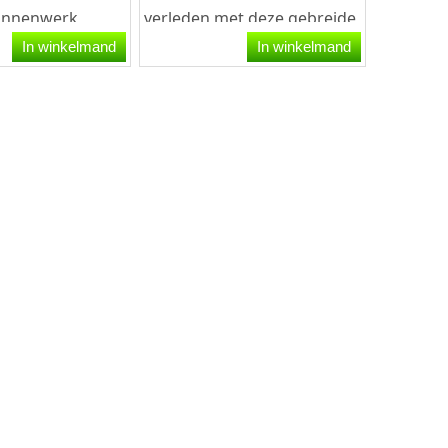
binnenwerk,
verleden met deze gebreide
doeld voor het
rode muts.Aan de voorzijde
In winkelmand
In winkelmand
n uw...
is het...