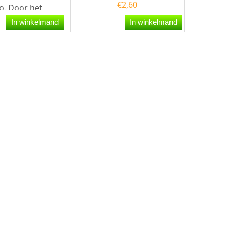
€
2,60
o. Door het
 het brandertje
In winkelmand
In winkelmand
...