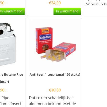
,90
€
34,90
Zippo pijp 
speciaal be
In winkelmand
In winkelmand
onsteken va
ame Butane Pipe
Anti teer filters (vanaf 120 stuks)
 Insert
,90
€
10,80
o Pipe
Dat roken schadelijk is, is
Flame Insert
algemeen bekend. Met de