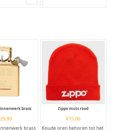
-
binnenwerk brass
Zippo muts rood
€
29,90
€
15,00
binnenwerk brass
Koude oren behoren tot het