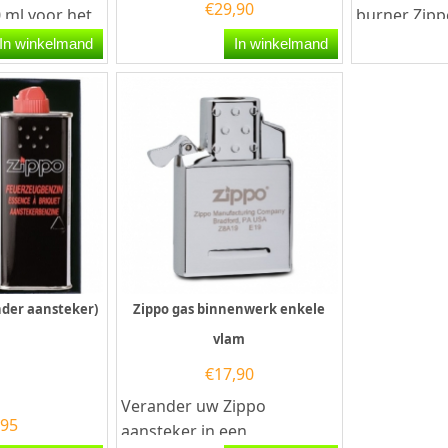
€
29,90
 ml voor het
burner Zipp
asaanstekers.
reparen van
In winkelmand
In winkelmand
t...
lijkt de Zippo
onder aansteker)
Zippo gas binnenwerk enkele
vlam
€
17,90
Verander uw Zippo
,95
aansteker in een