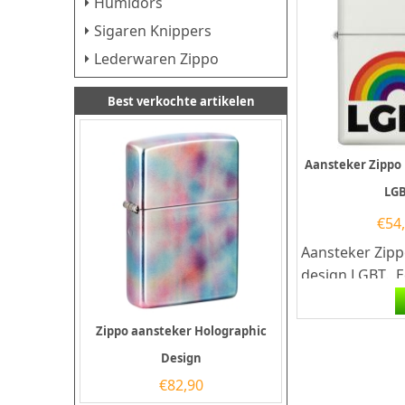
Humidors
Sigaren Knippers
Lederwaren Zippo
Best verkochte artikelen
Aansteker Zippo
LG
€
54
Aansteker Zip
design LGBT. E
aansteker is ee
kwalitatieve a
Zippo aansteker Holographic
met...
Design
€
82,90