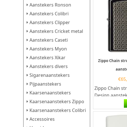
Aanstekers Ronson
Aanstekers Colibri
Aanstekers Clipper
Aanstekers Cricket metal
Aanstekers Caseti
Aanstekers Myon
Aanstekers Xikar
Zippo Chain st
Aanstekers divers
aanst
Sigarenaanstekers
€
65
Pijpaanstekers
Zippo Chain st
Kaarsenaanstekers
Design aanstek
Kaarsenaanstekers Zippo
Chain structur
aansteker heeft
Kaarsenaanstekers Colibri
Accessoires