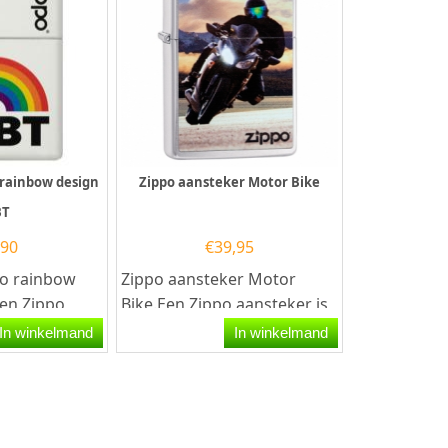
 rainbow design
Zippo aansteker Motor Bike
BT
,90
€
39,95
po rainbow
Zippo aansteker Motor
en Zippo
Bike.Een Zippo aansteker is
n zeer
een kwalitatief
In winkelmand
In winkelmand
anstekers
goede aansteker met de...