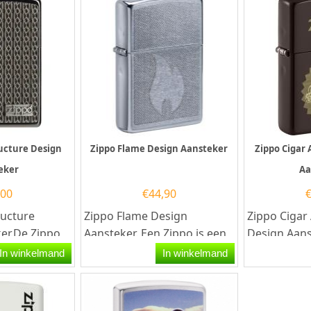
ructure Design
Zippo Flame Design Aansteker
Zippo Cigar 
eker
Aa
,00
€
44,90
ructure
Zippo Flame Design
Zippo Cigar
er.De Zippo
Aansteker. Een Zippo is een
Design Aans
e Design
kwalitatief goede
is een kwalit
In winkelmand
In winkelmand
 een black...
benzineaansteker met de...