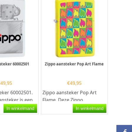
steker 60002501
Zippo aansteker Pop Art Flame
€
49,95
€
49,95
eker 60002501.
Zippo aansteker Pop Art
ansteker is een
Flame. Deze Zippo
aansteker heeft een Mat
In winkelmand
In winkelmand
eker met de...
gele afwerking en aan de...