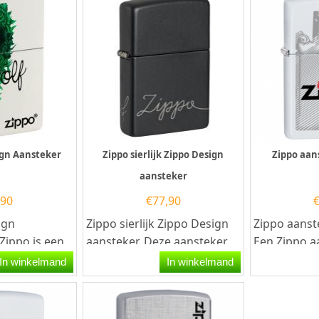
ign Aansteker
Zippo sierlijk Zippo Design
Zippo aan
aansteker
,90
€
77,90
ign
Zippo sierlijk Zippo Design
Zippo aanst
Zippo is een
aansteker. Deze aansteker
Een Zippo a
heeft een mat zwarte
kwalitatief
In winkelmand
In winkelmand
aansteker
afwerking met rondom...
goede aanst