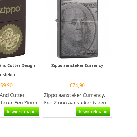
And Cutter Design
Zippo aansteker Currency
nsteker
€
59,90
€
74,90
 And Cutter
Zippo aansteker Currency.
teker. Een Zippo
Een Zippo aansteker is een
atief goede...
kwalitatief
In winkelmand
In winkelmand
goede aansteker met de...