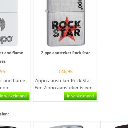
er and flame
Zippo aansteker Rock Star
res
,95
€
46,95
r and flame
Zippo aansteker Rock Star.
ippo
Een Zippo aansteker is een
n kwalitatief
kwalitatief
In winkelmand
In winkelmand
r met de...
goede aansteker met de...
elen: