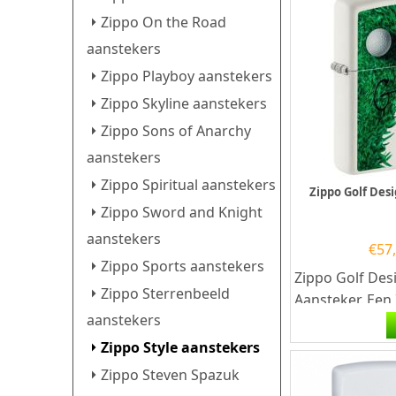
Zippo On the Road
aanstekers
Zippo Playboy aanstekers
Zippo Skyline aanstekers
Zippo Sons of Anarchy
aanstekers
Zippo Spiritual aanstekers
Zippo Golf Des
Zippo Sword and Knight
aanstekers
€
57
Zippo Sports aanstekers
Zippo Golf Des
Zippo Sterrenbeeld
Aansteker. Een 
aanstekers
kwalitatief
goede benzine
Zippo Style aanstekers
met de...
Zippo Steven Spazuk