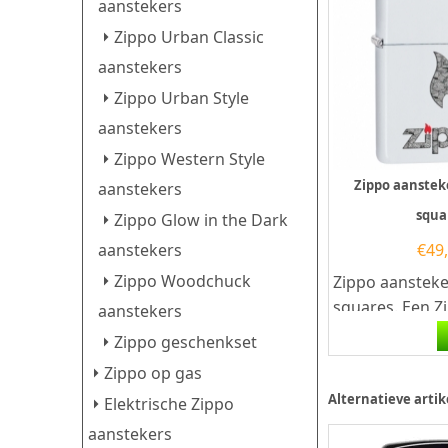
aanstekers
Zippo Urban Classic
aanstekers
Zippo Urban Style
aanstekers
Zippo Western Style
Zippo aanstek
aanstekers
squa
Zippo Glow in the Dark
aanstekers
€
49
Zippo Woodchuck
Zippo aansteke
squares. Een Z
aanstekers
aansteker is ee
Zippo geschenkset
goede aansteke
Zippo op gas
Alternatieve artik
Elektrische Zippo
aanstekers