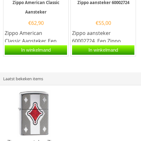
Zippo American Classic
Zippo aansteker 60002724
Aansteker
€
62,90
€
55,00
Zippo American
Zippo aansteker
Classic Aansteker. Een
60002724. Een Zippo
Zippo is een kwalitatief...
aansteker is een
In winkelmand
In winkelmand
kwalitatief
goede aansteker met de...
Laatst bekeken items