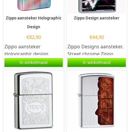
Zippo aansteker Holographic
Zippo Design aansteker
Design
€
82,90
€
44,90
Zippo aansteker
Zippo Designs aansteker.
Holographic design .
Street chrome Zippo
Deze Premium zippo
aansteker met aan de
In winkelmand
In winkelmand
aansteker heeft een
voorzijde een opdruk
volledige prachtige...
van...