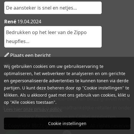
De aansteker is snel en netjes...
René
19.04.2024
Bedrukken op het leer van de Zippo
heupfles...
Plaats een bericht
Lees alle berichten
Wij gebruiken cookies om uw gebruikservaring te
optimaliseren, het webverkeer te analyseren en om gerichte
Aanstekers.be - Ruime collectie aanstekers | Zippo,
en gepersonaliseerde advertenties te kunnen tonen via derde
partijen. U kunt deze beheren door op "Cookie instellingen" te
Ronson, Colibri en meer!
klikken. Als u akkoord gaat met ons gebruik van cookies, klikt u
Aanstekers.be is een onderdeel van BlitZz graveerwerk.
op "Alle cookies toestaan".
BlitZz graveerwerk is een onafhankelijke retailer in onder
Lees hier onze privacy policy.
andere Zippo, Ronson en Colibri producten.
Cookie instellingen
© Copyright BlitZz graveerwerk 2026 - All rights reserved