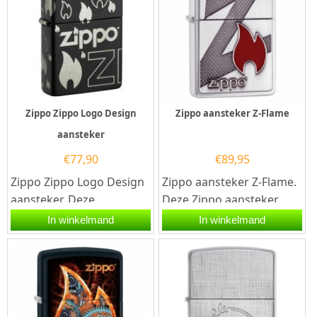
Zippo Zippo Logo Design
Zippo aansteker Z-Flame
aansteker
€
77,90
€
89,95
Zippo Zippo Logo Design
Zippo aansteker Z-Flame.
aansteker. Deze
Deze Zippo aansteker
aansteker is Matt
heeft een geborsteld
In winkelmand
In winkelmand
zwart afgewerkt met...
zilveren afwerking en aan
de...