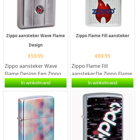
Zippo aansteker Wave Flame
Zippo Flame Fill aansteker
Design
€
59,95
€
69,95
Zippo aansteker Wave
Zippo Flame Fill
Flame Design.Een Zippo
aansteker.De Zippo Flame
aansteker is een
Fill aansteker heeft een
In winkelmand
In winkelmand
kwalitatief
hoogglans chrome
goede aansteker met de...
afwerking met...