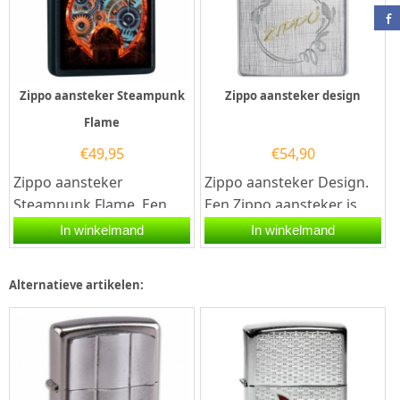
Zippo aansteker Steampunk
Zippo aansteker design
Flame
€
49,95
€
54,90
Zippo aansteker
Zippo aansteker Design.
Steampunk Flame. Een
Een Zippo aansteker is
Zippo aansteker is een
een kwalitatief
In winkelmand
In winkelmand
kwalitatief
goede aansteker met de...
goede aansteker met de...
Alternatieve artikelen: