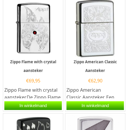
Zippo Flame with crystal
Zippo American Classic
aansteker
Aansteker
€
69,95
€
62,90
Zippo Flame with crystal
Zippo American
aansteker.De Zippo Flame
Classic Aansteker. Een
with crystal aansteker
Zippo is een kwalitatief...
In winkelmand
In winkelmand
heeft een hoogglans
chrome...