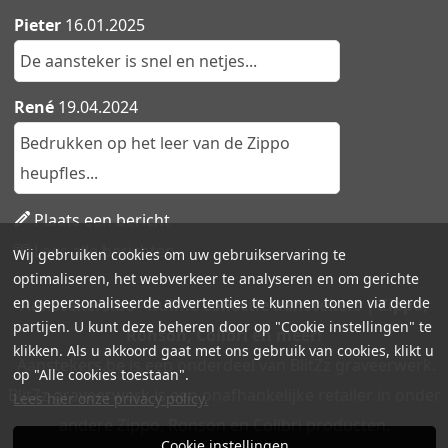
Pieter
16.01.2025
De aansteker is snel en netjes...
René
19.04.2024
Bedrukken op het leer van de Zippo
heupfles...
Plaats een bericht
Lees alle berichten
Wij gebruiken cookies om uw gebruikservaring te
optimaliseren, het webverkeer te analyseren en om gerichte
en gepersonaliseerde advertenties te kunnen tonen via derde
Aanstekers.be - Ruime collectie aanstekers | Zippo,
partijen. U kunt deze beheren door op "Cookie instellingen" te
Ronson, Colibri en meer!
klikken. Als u akkoord gaat met ons gebruik van cookies, klikt u
Aanstekers.be is een onderdeel van BlitZz graveerwerk.
op "Alle cookies toestaan".
BlitZz graveerwerk is een onafhankelijke retailer in onder
Lees hier onze privacy policy.
andere Zippo, Ronson en Colibri producten.
Cookie instellingen