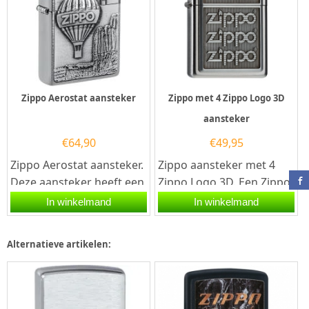
Zippo Aerostat aansteker
Zippo met 4 Zippo Logo 3D
aansteker
€
64,90
€
49,95
Zippo Aerostat aansteker.
Zippo aansteker met 4
Deze aansteker heeft een
Zippo Logo 3D. Een Zippo
gebrosteld chromen
aansteker is een
In winkelmand
In winkelmand
afwerking aan de voor
kwalitatief...
en...
Alternatieve artikelen: