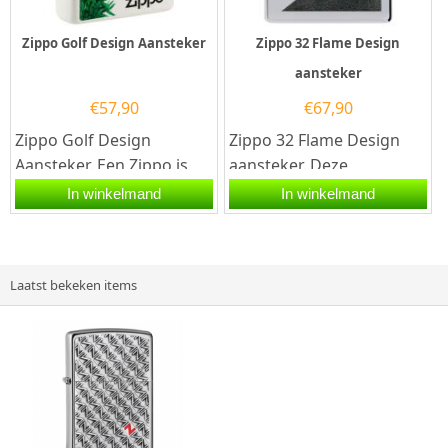
Zippo Golf Design Aansteker
Zippo 32 Flame Design
aansteker
€
57,90
€
67,90
Zippo Golf Design
Zippo 32 Flame Design
Aansteker. Een Zippo is
aansteker. Deze
een kwalitatief
Hoogglans Chrome Zippo
In winkelmand
In winkelmand
goede benzineaansteker
heeft een vintage look.
met de...
Deze Zippo...
Laatst bekeken items