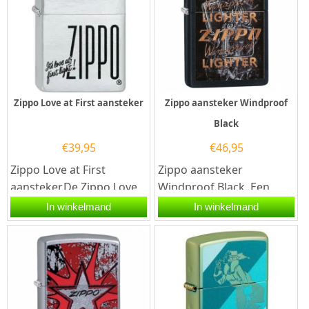
Zippo Love at First aansteker
Zippo aansteker Windproof
Black
€
39,95
€
46,95
Zippo Love at First
Zippo aansteker
aansteker.De Zippo Love
Windproof Black. Een
at First aansteker heeft
Zippo aansteker is een
In winkelmand
In winkelmand
een brushed chrome
kwalitatief
afwerking...
goede aansteker met de...