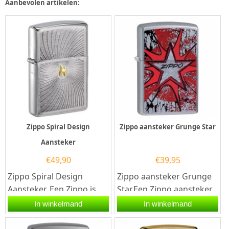
Aanbevolen artikelen:
Zippo Spiral Design
Zippo aansteker Grunge Star
Aansteker
€
49,90
€
39,95
Zippo Spiral Design
Zippo aansteker Grunge
Aansteker. Een Zippo is
Star.Een Zippo aansteker
een kwalitatief goede
is een kwalitatief
In winkelmand
In winkelmand
benzineaansteker met...
goede aansteker met de...