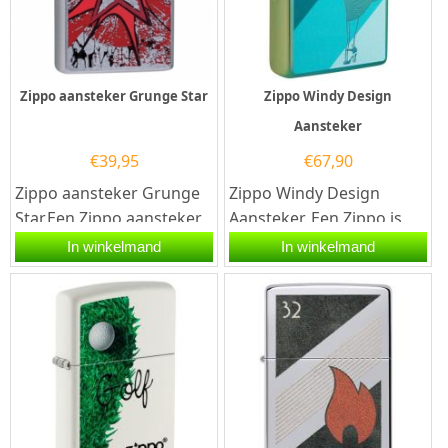
Zippo aansteker Grunge Star
Zippo Windy Design
Aansteker
€
39,95
€
67,90
Zippo aansteker Grunge
Zippo Windy Design
Star.Een Zippo aansteker
Aansteker. Een Zippo is
is een kwalitatief
een kwalitatief goede
In winkelmand
In winkelmand
goede aansteker met de...
benzineaansteker met
de...