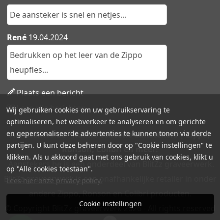
De aansteker is snel en netjes...
René
19.04.2024
Bedrukken op het leer van de Zippo
heupfles...
Plaats een bericht
Lees alle berichten
Wij gebruiken cookies om uw gebruikservaring te
optimaliseren, het webverkeer te analyseren en om gerichte
en gepersonaliseerde advertenties te kunnen tonen via derde
Aanstekers.be - Ruime collectie aanstekers | Zippo,
partijen. U kunt deze beheren door op "Cookie instellingen" te
Ronson, Colibri en meer!
klikken. Als u akkoord gaat met ons gebruik van cookies, klikt u
Aanstekers.be is een onderdeel van BlitZz graveerwerk.
op "Alle cookies toestaan".
BlitZz graveerwerk is een onafhankelijke retailer in onder
Lees hier onze privacy policy.
andere Zippo, Ronson en Colibri producten.
Cookie instellingen
© Copyright BlitZz graveerwerk 2026 - All rights reserved