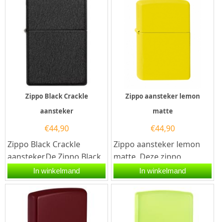
Zippo Black Crackle
Zippo aansteker lemon
aansteker
matte
€
44,90
€
44,90
Zippo Black Crackle
Zippo aansteker lemon
aansteker.De Zippo Black
matte. Deze zippo
Crackle aansteker heeft
aansteker heeft een felle
In winkelmand
In winkelmand
een black Crackle
gele coating met een...
afwerken en...