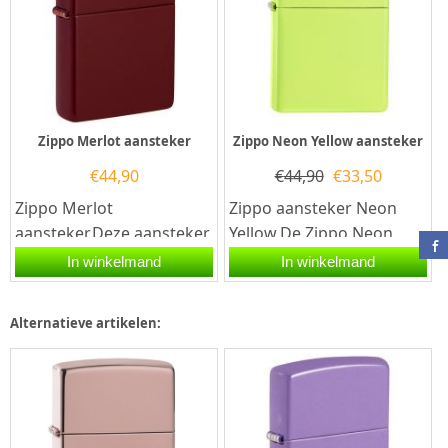
Zippo Merlot aansteker
Zippo Neon Yellow aansteker
€
44,90
€
44,90
€
33,50
Zippo Merlot
Zippo aansteker Neon
aansteker.Deze aansteker
Yellow.De Zippo Neon
Zippo heeft een coating in
Yellow aansteker heeft
In winkelmand
In winkelmand
de kleur Merlot.Een
rondom een Neon gele
Zippo...
Coating.Een...
Alternatieve artikelen: