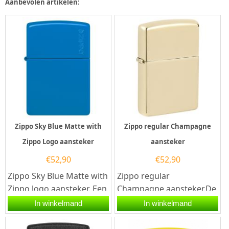
Aanbevolen artikelen:
Zippo Sky Blue Matte with
Zippo regular Champagne
Zippo Logo aansteker
aansteker
€
52,90
€
52,90
Zippo Sky Blue Matte with
Zippo regular
Zippo logo aansteker. Een
Champagne aansteker.De
Zippo benzine aansteker
Zippo regular
In winkelmand
In winkelmand
is een zeer...
Champagne aansteker
heeft een Champagne...