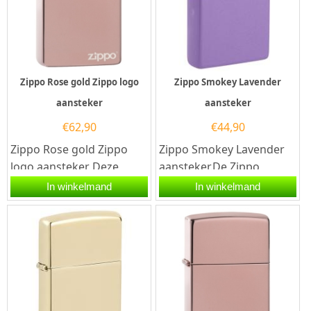
Zippo Rose gold Zippo logo
Zippo Smokey Lavender
aansteker
aansteker
€
62,90
€
44,90
Zippo Rose gold Zippo
Zippo Smokey Lavender
logo aansteker Deze
aansteker.De Zippo
zippo aansteker heeft een
Smokey Lavender
In winkelmand
In winkelmand
hoogglans roze coating.
aansteker heeft rondom
Een...
een Smokey Lavender...