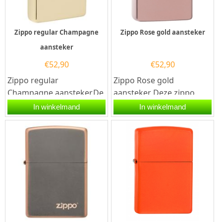
Zippo regular Champagne
Zippo Rose gold aansteker
aansteker
€
52,90
€
52,90
Zippo regular
Zippo Rose gold
Champagne aansteker.De
aansteker Deze zippo
Zippo regular
aansteker heeft een
In winkelmand
In winkelmand
Champagne aansteker
hoogglans roze coating.
heeft een Champagne...
Een Zippo...